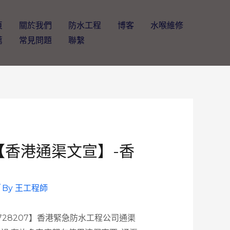
頁
關於我們
防水工程
博客
水喉維修
薦
常見問題
聯繫
【香港通渠文宣】-香
/ By
王工程師
728207】香港緊急防水工程公司通渠