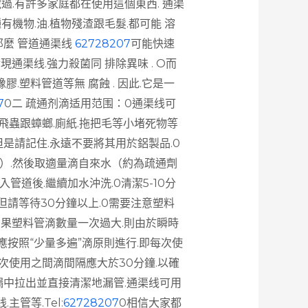
過.有許多家庭都在使用這個東西. 通渠
機物.油.植物殘渣跟毛髮.都可能 溶
那麼 管道通渠线
62728207
可能快速
現通渠线.強力殺菌同 排除異味 . O而
膠.塑料管道等無 腐蝕 . 因此.它是一
7
0二 疏通剂滴适用范围：0通渠线可
.飛蟲跟蟑螂.廁紙.拖把毛等小堵死物等
但是請記住.永遠不要將其用於鋁製品.0
蓋）.然後取適量滴自來水（約為疏通劑
管道後.繼續加水沖洗.0清潔5-10分
.但請等待30分鐘以上.0需要注意塑料
如果塑料管滴數量一次過大.則由於瞬時
.應按照“少量多遍”滴原則進行.即每次使
每次使用之間滴間隔應大於30分鐘.以確
漏中拉出並直接清潔地漏管.通渠线可用
主管等.Tel:
62728207
0相信大家都