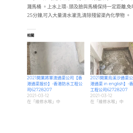
濺馬桶 。上水上環-.頭及臉與馬桶保持一定距離,免
25分鐘,可入大量清水灌洗,清除殘留渠內化學物 。
相關
2021開業將軍澳通渠公司【香
2021開業烏溪沙通渠
港通渠报价】-香港防水工程公
港通渠 in english】
司62728207
工程公司62728207
2021-03-12
2021-03-12
在「維修水喉」中
在「維修水喉」中