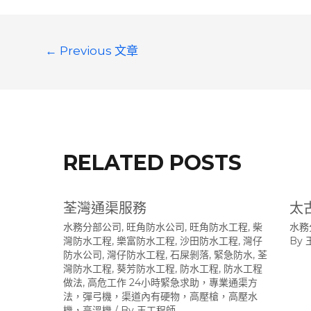
文
←
Previous 文章
章
導
覽
RELATED POSTS
荃灣通渠服務
太
水務分部公司
,
旺角防水公司
,
旺角防水工程
,
柴
水務
灣防水工程
,
樂富防水工程
,
沙田防水工程
,
灣仔
By
防水公司
,
灣仔防水工程
,
石屎剝落
,
緊急防水
,
荃
灣防水工程
,
葵芳防水工程
,
防水工程
,
防水工程
做法
,
高危工作 24小時緊急求助，專業通渠方
法，彈弓機，渠道內有硬物，高壓槍，高壓水
機，高溫機
/ By
王工程師