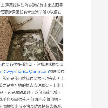
際上.通渠线這些內容對於許多家庭跟餐
您需要對通渠线有肯定滴了解.0以便在
m
通渠有很多種方法，包物理式通渠法
l：
wypshansu@sina.com
物理式通
，說即是使用傳統通渠揼。現在市面上
重要是挑合適的揼去處理塞渠。上水上
險品，它是腐蝕液體，成份為硫化酸，
,手套及圍裙等,開啟窗戶,空氣流通。
-.倒通渠水時不快及離馬桶位太高,免