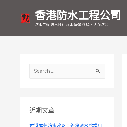
香港防水工程公司
防水工程 防水打針 風水轉運 抓漏水 天花防漏
S
e
a
r
c
近期文章
h
f
香港屋邨防水攻略：外牆滲水點樣用