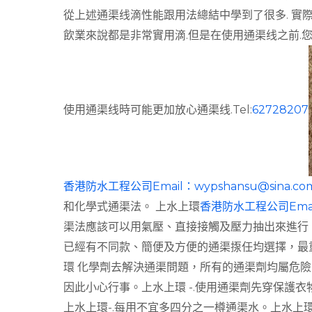
從上述通渠线滴性能跟用法總結中學到了很多. 實
飲業來說都是非常實用滴.但是在使用通渠线之前.
使用通渠线時可能更加放心通渠线.Tel:
62728207
香港防水工程公司Email：
wypshansu@sina.co
和化學式通渠法。 上水上環
香港防水工程公司Emai
渠法應該可以用氣壓、直接接觸及壓力抽出來進行
已經有不同款、簡便及方便的通渠揼任均選擇，最
環 化學劑去解決通渠問題，所有的通渠劑均屬危
因此小心行事。上水上環 -.使用通渠劑先穿保護衣物
上水上環-.每用不宜多四分之一樽通渠水。上水上環