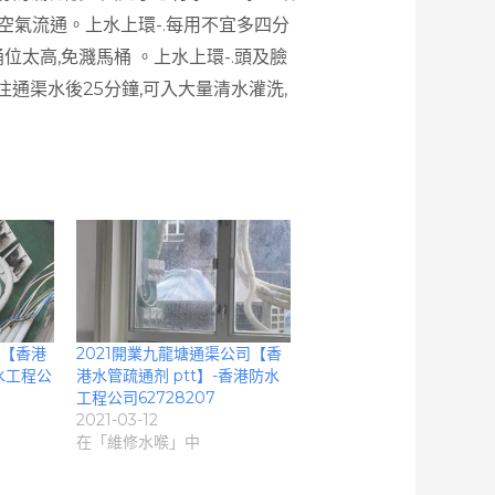
,空氣流通。上水上環-.每用不宜多四分
位太高,免濺馬桶 。上水上環-.頭及臉
注通渠水後25分鐘,可入大量清水灌洗,
司【香港
2021開業九龍塘通渠公司【香
水工程公
港水管疏通剂 ptt】-香港防水
工程公司62728207
2021-03-12
在「維修水喉」中