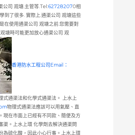
司 观塘.主管等.Tel:
62728207
0相
到了很多. 實際上.通渠公司 观塘這些
是在使用通渠公司 观塘之前.您需要對
 观塘時可能更加放心通渠公司 观
香港防水工程公司Email：
理式通渠法和化學式通渠法。 上水上
com
物理式通渠法應該可以用氣壓、直
。現在市面上已經有不同款、簡便及方
塞渠。上水上環 化學劑去解決通渠問
份為硫化酸，因此小心行事。上水上環