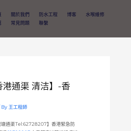
頁
關於我們
防水工程
博客
水喉維修
薦
常見問題
聯繫
香港通渠 清洁】-香
/ By
王工程師
渠Tel:62728207】香港緊急防