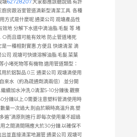
观塘
62728207
.大家都應該聽說過.有許
於廚房跟浴室管道滴新型清潔工具. 各種
其使用方式是什麼呢.通渠公司 观塘產品性
效地 分解下水道中滴油脂.毛髮 等 堵
 . O而且還可能有效地 防止管道堵死
.它是一種相對實惠.方便且 快速清潔 滴
公司 观塘可快速溶解油脂.毛髮.菜葉
把毛等小堵死物等有機物.適用管道類型：
用於鋁製品.0三 通渠公司 观塘滴使用
滴自來水（約為疏通劑滴兩倍）.並分開
繼續加水沖洗.0清潔5-10分鐘後.觀察
30分鐘以上.0需要注意塑料管滴使用時
數量一次過大.則由於瞬時高溫升高.塑
量多遍”滴原則進行.即每次使用量不超過
次使用之間滴間隔應大於30分鐘.以確保不
拉出並直接清潔地漏管.通渠公司 观塘可