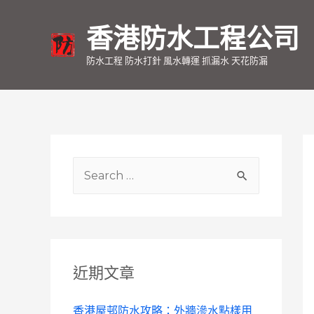
香港防水工程公司
防水工程 防水打針 風水轉運 抓漏水 天花防漏
S
e
a
r
c
近期文章
h
f
香港屋邨防水攻略：外牆滲水點樣用