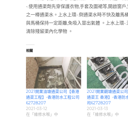
-.使用通渠劑先穿保護衣物,手套及圍裙等,開啟窗戶
之一樽通渠水。上水上環-.倒通渠水時不快及離馬桶
與馬桶保持一定距離,免吸入冒出氣體 。上水上環-.
清除殘留渠內化學物 。
相關
2021開業油塘通渠公司【香港
2021開業觀塘通渠公
通渠工程】-香港防水工程公司
通渠王 香港】-香港防
62728207
司62728207
2021-03-12
2021-03-13
在「維修水喉」中
在「維修水喉」中