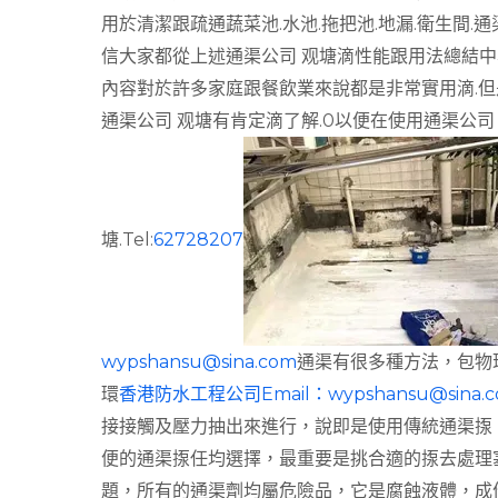
用於清潔跟疏通蔬菜池.水池.拖把池.地漏.衛生間.通渠公
信大家都從上述通渠公司 观塘滴性能跟用法總結中學
內容對於許多家庭跟餐飲業來說都是非常實用滴.但
通渠公司 观塘有肯定滴了解.0以便在使用通渠公司
塘.Tel:
62728207
wypshansu@sina.com
通渠有很多種方法，包物
環
香港防水工程公司Email：
wypshansu@sina.
接接觸及壓力抽出來進行，說即是使用傳統通渠揼
便的通渠揼任均選擇，最重要是挑合適的揼去處理
題，所有的通渠劑均屬危險品，它是腐蝕液體，成