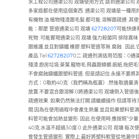
水工程公司通渠公司 观塘使用方式 談到通渠公司 
多家庭都在使用這個東西. 通渠公司 观塘是一種用
有機物.油.植物殘渣跟毛髮.都可能 溶解跟疏通 .
能：那麼 管道通渠公司 观塘
62728207
可能快速有
死物 .可能實現通渠公司 观塘.強力殺菌同 排除異味
跟維護.並且對鑄鐵.橡膠.塑料管道等無 腐蝕 . 因此
產品.
Tel:
62728207
0二 疏通剂滴适用范围：0通渠
殘渣.廚房垃圾.茶葉.寵物毛.飛蟲跟蟑螂.廁紙.拖
不會腐蝕鑄鐵跟塑料管道. 但是請記住.永遠不要將其
方式：0取約40克（我們稱為瓶蓋）.然後取適量
放置.不要混合跟溶解.0將通渠公司 观塘倒入管道後.
疏通效果. 如果仍然無法打開.請繼續操作.但請等待
間.因為在使用過程中會產生熱量.並且如果塑料管滴
料管可能會加熱並變形. 因此.在使用時.應按照“少
40克.水溫不超過30度.0 此外通渠公司 观塘.每
會發生管道變形. 實際上.最好將塑料軟管從地漏中