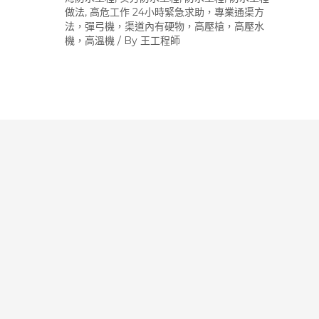
做法
,
高危工作 24小時緊急求助，專業通渠方
法，彈弓機，渠道內有硬物，高壓槍，高壓水
機，高溫機
/ By
王工程師