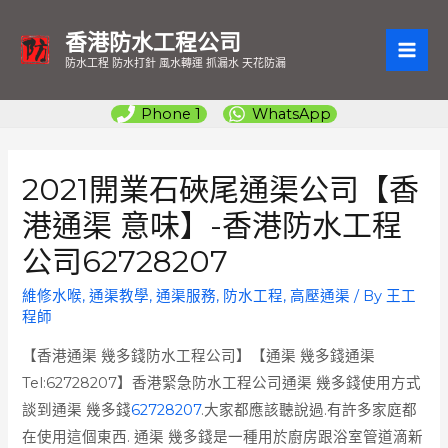
香港防水工程公司
MAI
防水工程 防水打針 風水轉運 抓漏水 天花防漏
ME
Phone 1
WhatsApp
2021開業石硤尾通渠公司【香
港通渠 意味】-香港防水工程
公司62728207
維修水喉
,
通渠教學
,
通渠服務
,
防水工程
,
高壓通渠
/ By
王工
程師
【香港通渠 幾多錢防水工程公司】【通渠 幾多錢通渠
Tel:62728207】香港緊急防水工程公司通渠 幾多錢使用方式
談到通渠 幾多錢
62728207
.大家都應該聽說過.有許多家庭都
在使用這個東西. 通渠 幾多錢是一種用於廚房跟浴室管道滴新