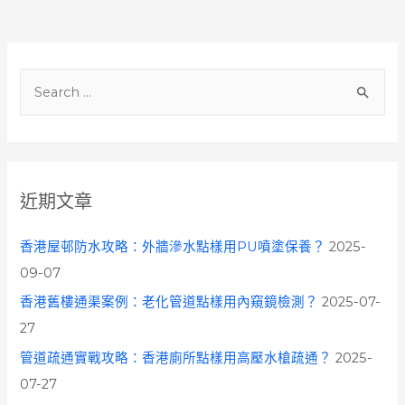
S
e
a
r
c
近期文章
h
f
香港屋邨防水攻略：外牆滲水點樣用PU噴塗保養？
2025-
o
09-07
r
香港舊樓通渠案例：老化管道點樣用內窺鏡檢測？
2025-07-
:
27
管道疏通實戰攻略：香港廁所點樣用高壓水槍疏通？
2025-
07-27