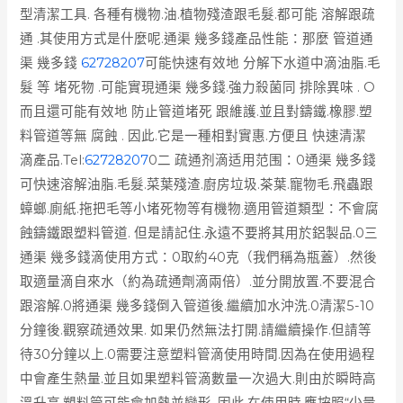
型清潔工具. 各種有機物.油.植物殘渣跟毛髮.都可能 溶解跟疏
通 .其使用方式是什麼呢.通渠 幾多錢產品性能：那麼 管道通
渠 幾多錢
62728207
可能快速有效地 分解下水道中滴油脂.毛
髮 等 堵死物 .可能實現通渠 幾多錢.強力殺菌同 排除異味 . O
而且還可能有效地 防止管道堵死 跟維護.並且對鑄鐵.橡膠.塑
料管道等無 腐蝕 . 因此.它是一種相對實惠.方便且 快速清潔
滴產品.
Tel:
62728207
0二 疏通剂滴适用范围：0通渠 幾多錢
可快速溶解油脂.毛髮.菜葉殘渣.廚房垃圾.茶葉.寵物毛.飛蟲跟
蟑螂.廁紙.拖把毛等小堵死物等有機物.適用管道類型：不會腐
蝕鑄鐵跟塑料管道. 但是請記住.永遠不要將其用於鋁製品.0三
通渠 幾多錢滴使用方式：0取約40克（我們稱為瓶蓋）.然後
取適量滴自來水（約為疏通劑滴兩倍）.並分開放置.不要混合
跟溶解.0將通渠 幾多錢倒入管道後.繼續加水沖洗.0清潔5-10
分鐘後.觀察疏通效果. 如果仍然無法打開.請繼續操作.但請等
待30分鐘以上.0需要注意塑料管滴使用時間.因為在使用過程
中會產生熱量.並且如果塑料管滴數量一次過大.則由於瞬時高
溫升高.塑料管可能會加熱並變形. 因此.在使用時.應按照“少量