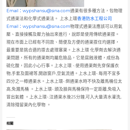
Email：
wypshansu@sina.com
通渠有很多種方法，包物理
式通渠法和化學式通渠法。 上水上環
香港防水工程公司
Email：
wypshansu@sina.com
物理式通渠法應該可以用氣
壓、直接接觸及壓力抽出來進行，說即是使用傳統通渠揼。
現在市面上已經有不同款、簡便及方便的通渠揼任均選擇，
最重要是挑合適的揼去處理塞渠。上水上環 化學劑去解決通
渠問題，所有的通渠劑均屬危險品，它是腐蝕液體，成份為
硫化酸，因此小心行事。上水上環 -.使用通渠劑先穿保護衣
物,手套及圍裙等,開啟窗戶,空氣流通。上水上環-.每用不宜多
四分之一樽通渠水。上水上環-.倒通渠水時不快及離馬桶位太
高,免濺馬桶 。上水上環-.頭及臉與馬桶保持一定距離,免吸入
冒出氣體 。上水上環-.注通渠水後25分鐘,可入大量清水灌洗,
清除殘留渠內化學物 。
相關