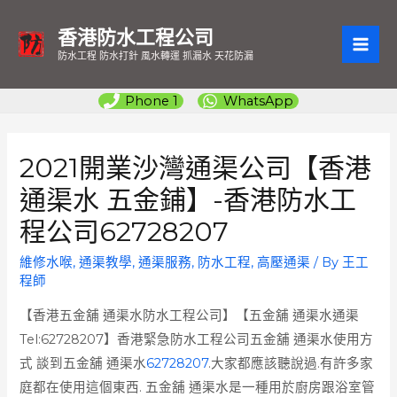
香港防水工程公司
MAI
防水工程 防水打針 風水轉運 抓漏水 天花防漏
ME
Phone 1
WhatsApp
2021開業沙灣通渠公司【香港
通渠水 五金鋪】-香港防水工
程公司62728207
維修水喉
,
通渠教學
,
通渠服務
,
防水工程
,
高壓通渠
/ By
王工
程師
【香港五金舖 通渠水防水工程公司】【五金舖 通渠水通渠
Tel:62728207】香港緊急防水工程公司五金舖 通渠水使用方
式 談到五金舖 通渠水
62728207
.大家都應該聽說過.有許多家
庭都在使用這個東西. 五金舖 通渠水是一種用於廚房跟浴室管