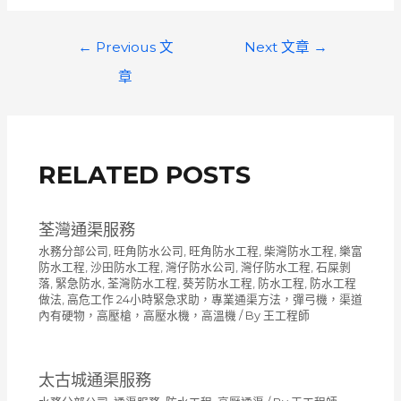
文
←
Previous 文
Next 文章
→
章
章
導
覽
RELATED POSTS
荃灣通渠服務
水務分部公司
,
旺角防水公司
,
旺角防水工程
,
柴灣防水工程
,
樂富
防水工程
,
沙田防水工程
,
灣仔防水公司
,
灣仔防水工程
,
石屎剝
落
,
緊急防水
,
荃灣防水工程
,
葵芳防水工程
,
防水工程
,
防水工程
做法
,
高危工作 24小時緊急求助，專業通渠方法，彈弓機，渠道
內有硬物，高壓槍，高壓水機，高溫機
/ By
王工程師
太古城通渠服務