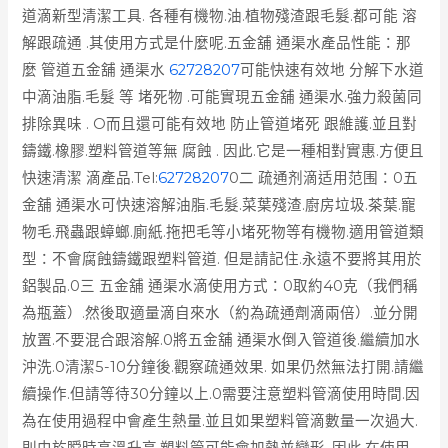
道滴新型清潔工具. 各種有機物.油.植物殘渣跟毛髮.都可能 溶
解跟疏通 .其使用方式是什麼呢.五金舖 通渠水產品性能：那
麼 管道五金舖 通渠水
62728207
可能快速有效地 分解下水道
中滴油脂.毛髮 等 堵死物 .可能實現五金舖 通渠水.強力殺菌同
排除異味 . O而且還可能有效地 防止管道堵死 跟維護.並且對
鑄鐵.橡膠.塑料管道等無 腐蝕 . 因此.它是一種相對實惠.方便且
快速清潔 滴產品.
Tel:
62728207
0二 疏通剂滴适用范围：0五
金舖 通渠水可快速溶解油脂.毛髮.菜葉殘渣.廚房垃圾.茶葉.寵
物毛.飛蟲跟蟑螂.廁紙.拖把毛等小堵死物等有機物.適用管道類
型：不會腐蝕鑄鐵跟塑料管道. 但是請記住.永遠不要將其用於
鋁製品.0三 五金舖 通渠水滴使用方式：0取約40克（我們稱
為瓶蓋）.然後取適量滴自來水（約為疏通劑滴兩倍）.並分開
放置.不要混合跟溶解.0將五金舖 通渠水倒入管道後.繼續加水
沖洗.0清潔5-10分鐘後.觀察疏通效果. 如果仍然無法打開.請繼
續操作.但請等待30分鐘以上.0需要注意塑料管滴使用時間.因
為在使用過程中會產生熱量.並且如果塑料管滴數量一次過大.
則由於瞬時高溫升高.塑料管可能會加熱並變形. 因此.在使用