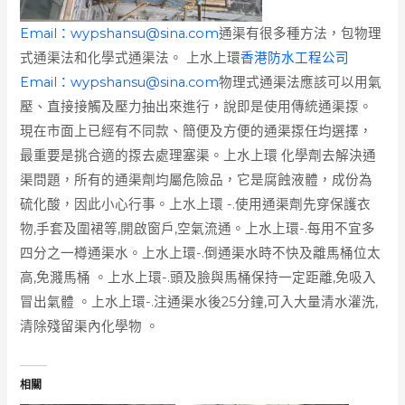
Email：
wypshansu@sina.com
通渠有很多種方法，包物理
式通渠法和化學式通渠法。 上水上環
香港防水工程公司
Email：
wypshansu@sina.com
物理式通渠法應該可以用氣
壓、直接接觸及壓力抽出來進行，說即是使用傳統通渠揼。
現在市面上已經有不同款、簡便及方便的通渠揼任均選擇，
最重要是挑合適的揼去處理塞渠。上水上環 化學劑去解決通
渠問題，所有的通渠劑均屬危險品，它是腐蝕液體，成份為
硫化酸，因此小心行事。上水上環 -.使用通渠劑先穿保護衣
物,手套及圍裙等,開啟窗戶,空氣流通。上水上環-.每用不宜多
四分之一樽通渠水。上水上環-.倒通渠水時不快及離馬桶位太
高,免濺馬桶 。上水上環-.頭及臉與馬桶保持一定距離,免吸入
冒出氣體 。上水上環-.注通渠水後25分鐘,可入大量清水灌洗,
清除殘留渠內化學物 。
相關