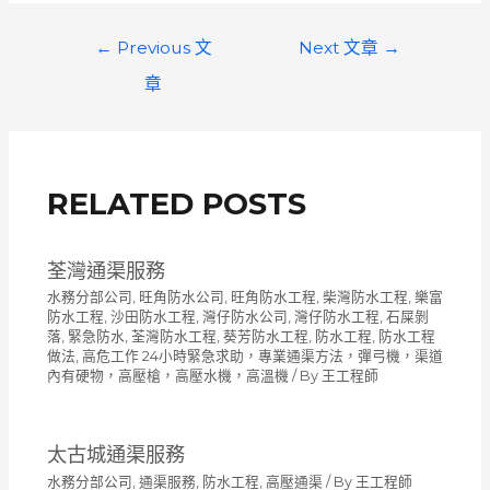
文
←
Previous 文
Next 文章
→
章
章
導
覽
RELATED POSTS
荃灣通渠服務
水務分部公司
,
旺角防水公司
,
旺角防水工程
,
柴灣防水工程
,
樂富
防水工程
,
沙田防水工程
,
灣仔防水公司
,
灣仔防水工程
,
石屎剝
落
,
緊急防水
,
荃灣防水工程
,
葵芳防水工程
,
防水工程
,
防水工程
做法
,
高危工作 24小時緊急求助，專業通渠方法，彈弓機，渠道
內有硬物，高壓槍，高壓水機，高溫機
/ By
王工程師
太古城通渠服務
水務分部公司
,
通渠服務
,
防水工程
,
高壓通渠
/ By
王工程師