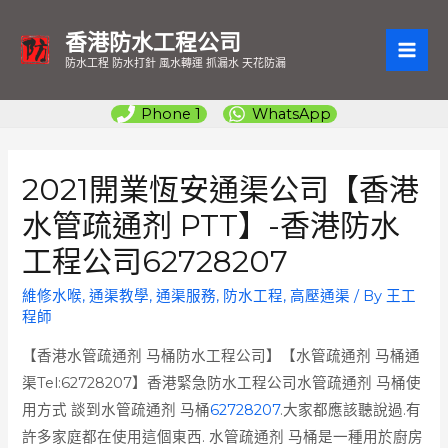
香港防水工程公司
MAI
防水工程 防水打針 風水轉運 抓漏水 天花防漏
ME
Phone 1
WhatsApp
2021開業恆安通渠公司【香港
水管疏通剂 PTT】-香港防水
工程公司62728207
維修水喉
,
通渠教學
,
通渠服務
,
防水工程
,
高壓通渠
/ By
王工
程師
【香港水管疏通剂 马桶防水工程公司】【水管疏通剂 马桶通
渠Tel:62728207】香港緊急防水工程公司水管疏通剂 马桶使
用方式 談到水管疏通剂 马桶
62728207
.大家都應該聽說過.有
許多家庭都在使用這個東西. 水管疏通剂 马桶是一種用於廚房