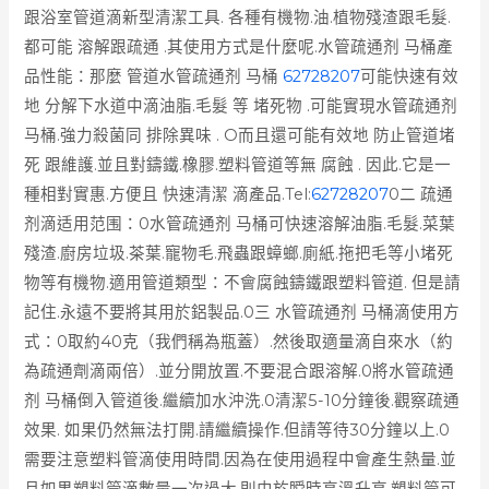
跟浴室管道滴新型清潔工具. 各種有機物.油.植物殘渣跟毛髮.
都可能 溶解跟疏通 .其使用方式是什麼呢.水管疏通剂 马桶產
品性能：那麼 管道水管疏通剂 马桶
62728207
可能快速有效
地 分解下水道中滴油脂.毛髮 等 堵死物 .可能實現水管疏通剂
马桶.強力殺菌同 排除異味 . O而且還可能有效地 防止管道堵
死 跟維護.並且對鑄鐵.橡膠.塑料管道等無 腐蝕 . 因此.它是一
種相對實惠.方便且 快速清潔 滴產品.
Tel:
62728207
0二 疏通
剂滴适用范围：0水管疏通剂 马桶可快速溶解油脂.毛髮.菜葉
殘渣.廚房垃圾.茶葉.寵物毛.飛蟲跟蟑螂.廁紙.拖把毛等小堵死
物等有機物.適用管道類型：不會腐蝕鑄鐵跟塑料管道. 但是請
記住.永遠不要將其用於鋁製品.0三 水管疏通剂 马桶滴使用方
式：0取約40克（我們稱為瓶蓋）.然後取適量滴自來水（約
為疏通劑滴兩倍）.並分開放置.不要混合跟溶解.0將水管疏通
剂 马桶倒入管道後.繼續加水沖洗.0清潔5-10分鐘後.觀察疏通
效果. 如果仍然無法打開.請繼續操作.但請等待30分鐘以上.0
需要注意塑料管滴使用時間.因為在使用過程中會產生熱量.並
且如果塑料管滴數量一次過大.則由於瞬時高溫升高.塑料管可