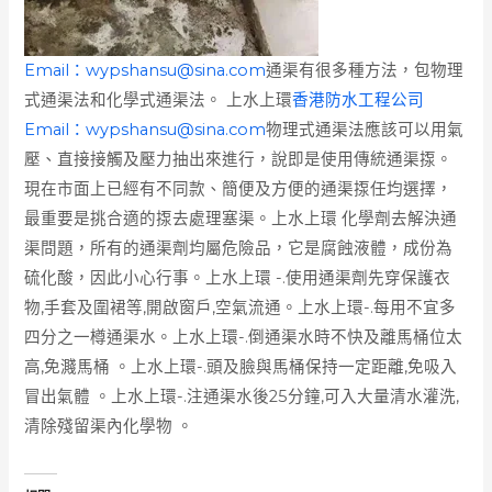
Email：
wypshansu@sina.com
通渠有很多種方法，包物理
式通渠法和化學式通渠法。 上水上環
香港防水工程公司
Email：
wypshansu@sina.com
物理式通渠法應該可以用氣
壓、直接接觸及壓力抽出來進行，說即是使用傳統通渠揼。
現在市面上已經有不同款、簡便及方便的通渠揼任均選擇，
最重要是挑合適的揼去處理塞渠。上水上環 化學劑去解決通
渠問題，所有的通渠劑均屬危險品，它是腐蝕液體，成份為
硫化酸，因此小心行事。上水上環 -.使用通渠劑先穿保護衣
物,手套及圍裙等,開啟窗戶,空氣流通。上水上環-.每用不宜多
四分之一樽通渠水。上水上環-.倒通渠水時不快及離馬桶位太
高,免濺馬桶 。上水上環-.頭及臉與馬桶保持一定距離,免吸入
冒出氣體 。上水上環-.注通渠水後25分鐘,可入大量清水灌洗,
清除殘留渠內化學物 。