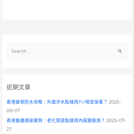
S
e
a
r
c
近期文章
h
f
香港屋邨防水攻略：外牆滲水點樣用PU噴塗保養？
2025-
o
09-07
r
香港舊樓通渠案例：老化管道點樣用內窺鏡檢測？
2025-07-
:
27