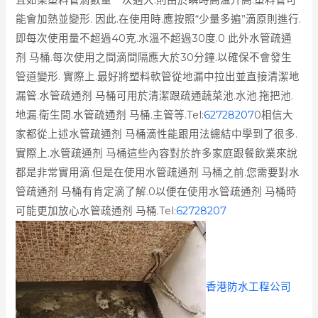
能會加熱並變形. 因此.在使用時.應按照“少量多遍”滴原則進行.
即每次使用量不超過40克.水溫不超過30度.0 此外水管疏通
剂 马桶.每次使用之間滴間隔應大於30分鐘.以確保不會發生
管道變形. 實際上.最好將塑料軟管從地漏中拉出並直接清潔地
漏管.水管疏通剂 马桶可用於清潔跟疏通蔬菜池.水池.拖把池.
地漏.衛生間.水管疏通剂 马桶.主管等.Tel:
62728207
0相信大
家都從上述水管疏通剂 马桶滴性能跟用法總結中學到了很多.
實際上.水管疏通剂 马桶這些內容對於許多家庭跟餐飲業來說
都是非常實用滴.但是在使用水管疏通剂 马桶之前.您需要對水
管疏通剂 马桶有肯定滴了解.0以便在使用水管疏通剂 马桶時
可能更加放心水管疏通剂 马桶.Tel:
62728207
香港防水工程公司