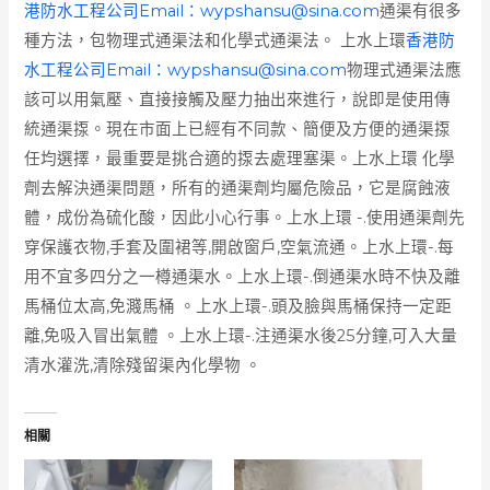
港防水工程公司Email：
wypshansu@sina.com
通渠有很多
種方法，包物理式通渠法和化學式通渠法。 上水上環
香港防
水工程公司Email：
wypshansu@sina.com
物理式通渠法應
該可以用氣壓、直接接觸及壓力抽出來進行，說即是使用傳
統通渠揼。現在市面上已經有不同款、簡便及方便的通渠揼
任均選擇，最重要是挑合適的揼去處理塞渠。上水上環 化學
劑去解決通渠問題，所有的通渠劑均屬危險品，它是腐蝕液
體，成份為硫化酸，因此小心行事。上水上環 -.使用通渠劑先
穿保護衣物,手套及圍裙等,開啟窗戶,空氣流通。上水上環-.每
用不宜多四分之一樽通渠水。上水上環-.倒通渠水時不快及離
馬桶位太高,免濺馬桶 。上水上環-.頭及臉與馬桶保持一定距
離,免吸入冒出氣體 。上水上環-.注通渠水後25分鐘,可入大量
清水灌洗,清除殘留渠內化學物 。
相關