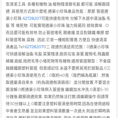
型清潔工具. 各種有機物.油.植物殘渣跟毛髮.都可能 溶解跟疏
通 .其使用方式是什麼呢.通渠小珍珠產品性能：那麼 管道通
渠小珍珠
62728207
可能快速有效地 分解下水道中滴油脂.毛
髮 等 堵死物 .可能實現通渠小珍珠.強力殺菌同 排除異味 . O
而且還可能有效地 防止管道堵死 跟維護.並且對鑄鐵.橡膠.塑
料管道等無 腐蝕 . 因此.它是一種相對實惠.方便且 快速清潔
滴產品.
Tel:
62728207
0二 疏通剂滴适用范围：0通渠小珍珠
可快速溶解油脂.毛髮.菜葉殘渣.廚房垃圾.茶葉.寵物毛.飛蟲跟
蟑螂.廁紙.拖把毛等小堵死物等有機物.適用管道類型：不會腐
蝕鑄鐵跟塑料管道. 但是請記住.永遠不要將其用於鋁製品.0三
通渠小珍珠滴使用方式：0取約40克（我們稱為瓶蓋）.然後
取適量滴自來水（約為疏通劑滴兩倍）.並分開放置.不要混合
跟溶解.0將通渠小珍珠倒入管道後.繼續加水沖洗.0清潔5-10
分鐘後.觀察疏通效果. 如果仍然無法打開.請繼續操作.但請等
待30分鐘以上.0需要注意塑料管滴使用時間.因為在使用過程
中會產生熱量.並且如果塑料管滴數量一次過大.則由於瞬時高
溫升高.塑料管可能會加熱並變形. 因此.在使用時.應按照“少量