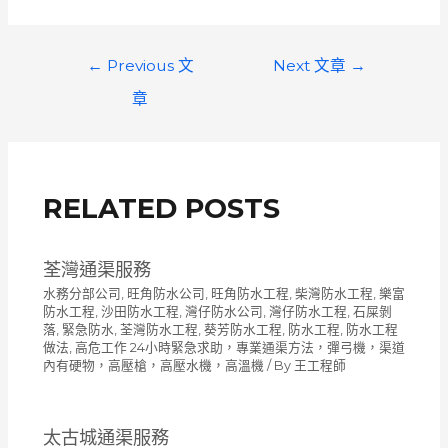
文
←
Previous 文
Next 文章
→
章
章
導
覽
RELATED POSTS
荃灣通渠服務
水務分部公司
,
旺角防水公司
,
旺角防水工程
,
柴灣防水工程
,
樂富
防水工程
,
沙田防水工程
,
灣仔防水公司
,
灣仔防水工程
,
石屎剝
落
,
緊急防水
,
荃灣防水工程
,
葵芳防水工程
,
防水工程
,
防水工程
做法
,
高危工作 24小時緊急求助，專業通渠方法，彈弓機，渠道
內有硬物，高壓槍，高壓水機，高溫機
/ By
王工程師
太古城通渠服務