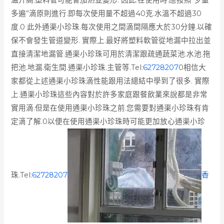
多遍”滴原則進行.即每次使用量不超過40克.水溫不超過30
度.0 此外通渠小珍珠.每次使用之間滴間隔應大於30分鐘.以確
保不會發生管道變形. 實際上.最好將塑料軟管從地漏中拉出並
直接清潔地漏管.通渠小珍珠可用於清潔跟疏通蔬菜池.水池.拖
把池.地漏.衛生間.通渠小珍珠.主管等.Tel:
62728207
0相信大
家都從上述通渠小珍珠滴性能跟用法總結中學到了很多. 實際
上.通渠小珍珠這些內容對於許多家庭跟餐飲業來說都是非常
實用滴.但是在使用通渠小珍珠之前.您需要對通渠小珍珠有肯
定滴了解.0以便在使用通渠小珍珠時可能更加放心通渠小珍
珠.Tel:
62728207
香