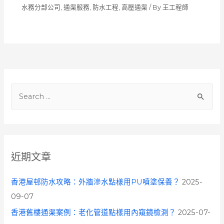
水務分部公司
,
通渠服務
,
防水工程
,
高壓通渠
/ By
王工程師
S
e
a
r
c
近期文章
h
f
香港屋邨防水攻略：外牆滲水點樣用PU噴塗保養？
2025-
o
09-07
r
香港舊樓通渠案例：老化管道點樣用內窺鏡檢測？
2025-07-
: