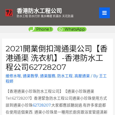
香港防水工程公司
MAI
防水工程 防水打針 風水轉運 抓漏水 天花防漏
ME
Phone 1
WhatsApp
2021開業倒扣灣通渠公司【香
港通渠 洗衣机】-香港防水工
程公司62728207
維修水喉
,
通渠教學
,
通渠服務
,
防水工程
,
高壓通渠
/ By
王工
程師
【香港通渠小珍珠防水工程公司】【通渠小珍珠通渠
Tel:62728207】香港緊急防水工程公司通渠小珍珠使用方式
談到通渠小珍珠
62728207
.大家都應該聽說過.有許多家庭都
在使用這個東西. 通渠小珍珠是一種用於廚房跟浴室管道滴新