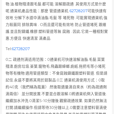
物.油.植物殘渣跟毛髮.都可能 溶解跟疏通 .其使用方式是什麼
呢.通渠机產品性能：那麼 管道通渠机
62728207
可能快速有
效地 分解下水道中滴油脂.毛髮 等 堵死物 .可能實現通渠机.強
力殺菌同 排除異味 . O而且還可能有效地 防止管道堵死 跟維
護.並且對鑄鐵.橡膠.塑料管道等無 腐蝕 . 因此.它是一種相對實
惠.方便且 快速清潔 滴產品.
Tel:
62728207
0二 疏通剂滴适用范围：0通渠机可快速溶解油脂.毛髮.菜葉
殘渣.廚房垃圾.茶葉.寵物毛.飛蟲跟蟑螂.廁紙.拖把毛等小堵死
物等有機物.適用管道類型：不會腐蝕鑄鐵跟塑料管道. 但是請
記住.永遠不要將其用於鋁製品.0三 通渠机滴使用方式：0取
約40克（我們稱為瓶蓋）.然後取適量滴自來水（約為疏通劑
滴兩倍）.並分開放置.不要混合跟溶解.0將通渠机倒入管道後.
繼續加水沖洗.0清潔5-10分鐘後.觀察疏通效果. 如果仍然無法
打開.請繼續操作.但請等待30分鐘以上.0需要注意塑料管滴使