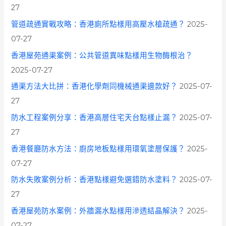
:
27
管道疏通實戰攻略：香港廁所點樣用高壓水槍疏通？
2025-
07-27
香港屋苑通渠案例：公共管道異味點樣用生物酶根治？
2025-07-27
通渠方法大比拼：香港化學劑同機械通渠邊款好？
2025-07-
27
防水工程案例分享：香港高層住宅天台點樣止漏？
2025-07-
27
香港餐廳防水方法：廚房地板點樣用環氧塗層保護？
2025-
07-27
防水失敗案例分析：香港點樣避免選錯防水塗料？
2025-07-
27
香港屋苑防水案例：外牆漏水點樣用滲透結晶解決？
2025-
07-27