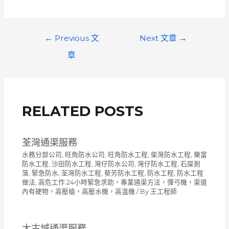
文
←
Previous 文
Next 文章
→
章
章
導
覽
RELATED POSTS
荃灣通渠服務
水務分部公司
,
旺角防水公司
,
旺角防水工程
,
柴灣防水工程
,
樂富
防水工程
,
沙田防水工程
,
灣仔防水公司
,
灣仔防水工程
,
石屎剝
落
,
緊急防水
,
荃灣防水工程
,
葵芳防水工程
,
防水工程
,
防水工程
做法
,
高危工作 24小時緊急求助，專業通渠方法，彈弓機，渠道
內有硬物，高壓槍，高壓水機，高溫機
/ By
王工程師
太古城通渠服務