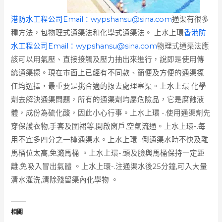
港防水工程公司Email：
wypshansu@sina.com
通渠有很多
種方法，包物理式通渠法和化學式通渠法。 上水上環
香港防
水工程公司Email：
wypshansu@sina.com
物理式通渠法應
該可以用氣壓、直接接觸及壓力抽出來進行，說即是使用傳
統通渠揼。現在市面上已經有不同款、簡便及方便的通渠揼
任均選擇，最重要是挑合適的揼去處理塞渠。上水上環 化學
劑去解決通渠問題，所有的通渠劑均屬危險品，它是腐蝕液
體，成份為硫化酸，因此小心行事。上水上環 -.使用通渠劑先
穿保護衣物,手套及圍裙等,開啟窗戶,空氣流通。上水上環-.每
用不宜多四分之一樽通渠水。上水上環-.倒通渠水時不快及離
馬桶位太高,免濺馬桶 。上水上環-.頭及臉與馬桶保持一定距
離,免吸入冒出氣體 。上水上環-.注通渠水後25分鐘,可入大量
清水灌洗,清除殘留渠內化學物 。
相關