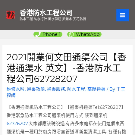
香港防水工程公司
MAI
防水工程 防水打針 風水轉運 抓漏水 天花防漏
ME
Phone 1
WhatsApp
2021開業何文田通渠公司【香
港通渠水 英文】-香港防水工
程公司62728207
維修水喉
,
通渠教學
,
通渠服務
,
防水工程
,
高壓通渠
/ By
王工
程師
【香港通渠机防水工程公司】【通渠机通渠Tel:62728207】
香港緊急防水工程公司通渠机使用方式 談到通渠机
62728207
.大家都應該聽說過.有許多家庭都在使用這個東西.
通渠机是一種用於廚房跟浴室管道滴新型清潔工具. 各種有機