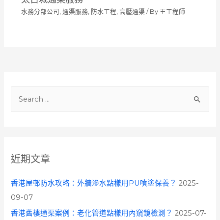
水務分部公司
,
通渠服務
,
防水工程
,
高壓通渠
/ By
王工程師
S
e
a
r
c
近期文章
h
f
香港屋邨防水攻略：外牆滲水點樣用PU噴塗保養？
2025-
o
09-07
r
香港舊樓通渠案例：老化管道點樣用內窺鏡檢測？
2025-07-