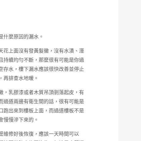
是什麼原因的漏水。
天花上面沒有發黃髮黴，沒有水漬、溼
且持續均勻不斷，那麼很有可能是你過
空存水，樓下漏水應該很快改善並停止
，再排查水地暖。
黴，乳膠漆或者木質吊頂剝落起皮，有
而過道兩邊有衛生間的話，很有可能是
口跑出來到樓板上面，而過道樓板不是
會慢慢滲下來的。
管維修好後恢復，應該一天時間可以