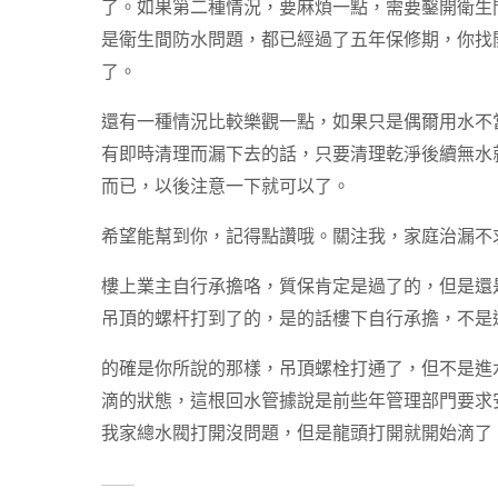
了。如果第二種情況，要麻煩一點，需要鑿開衛生
是衛生間防水問題，都已經過了五年保修期，你找
了。
還有一種情況比較樂觀一點，如果只是偶爾用水不
有即時清理而漏下去的話，只要清理乾淨後續無水
而已，以後注意一下就可以了。
希望能幫到你，記得點讚哦。關注我，家庭治漏不
樓上業主自行承擔咯，質保肯定是過了的，但是還
吊頂的螺杆打到了的，是的話樓下自行承擔，不是
的確是你所說的那樣，吊頂螺栓打通了，但不是進
滴的狀態，這根回水管據說是前些年管理部門要求
我家總水閥打開沒問題，但是龍頭打開就開始滴了