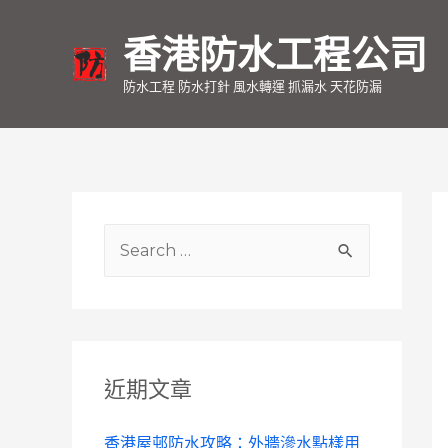
香港防水工程公司
防水工程 防水打針 風水轉運 抓漏水 天花防漏
S
e
a
r
c
近期文章
h
f
香港屋邨防水攻略：外牆滲水點樣用