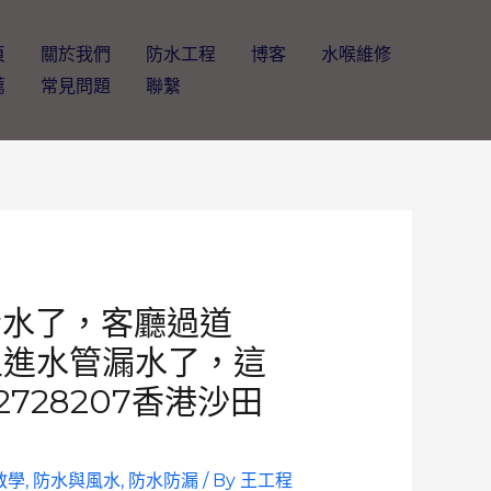
頁
關於我們
防水工程
博客
水喉維修
薦
常見問題
聯繫
漏水了，客廳過道
主進水管漏水了，這
2728207香港沙田
教學
,
防水與風水
,
防水防漏
/ By
王工程