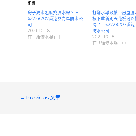
相關
房子漏水怎麼找漏水點？ –
打翻水導致樓下房屋漏
62728207香港葵青區防水公
樓下重新刷天花板可以
司
嗎？ – 62728207香
2021-10-18
防水公司
在「維修水喉」中
2021-10-18
在「維修水喉」中
文
←
Previous 文章
章
導
覽