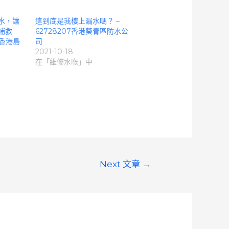
水，讓
這到底是我樓上漏水嗎？ –
補救
62728207香港葵青區防水公
港香港島
司
2021-10-18
在「維修水喉」中
Next 文章
→