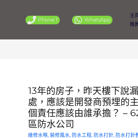
主
Phone 1
WhatsApp
推
13年的房子，昨天樓下說
處，應該是開發商預埋的
個責任應該由誰承擔？ – 6
區防水公司
維修水喉
,
裝修風水
,
防水工程
,
防水打針
,
防水打針