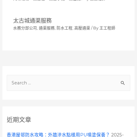
太古城通渠服務
水務分部公司
,
通渠服務
,
防水工程
,
高壓通渠
/ By
王工程師
S
e
a
r
c
近期文章
h
f
香港屋邨防水攻略：外牆滲水點樣用PU噴塗保養？
2025-