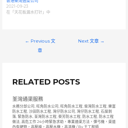
香港柴灣通渠公司
2021-09-23
在「天花板漏水打针」中
文
←
Previous 文
Next 文章
→
章
章
導
覽
RELATED POSTS
荃灣通渠服務
水務分部公司
,
旺角防水公司
,
旺角防水工程
,
柴灣防水工程
,
樂富
防水工程
,
沙田防水工程
,
灣仔防水公司
,
灣仔防水工程
,
石屎剝
落
,
緊急防水
,
荃灣防水工程
,
葵芳防水工程
,
防水工程
,
防水工程
做法
,
高危工作 24小時緊急求助，專業通渠方法，彈弓機，渠道
內有硬物，高壓槍，高壓水機，高溫機
/ By
王工程師