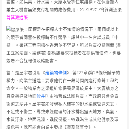
設備，如屎渠、汙水渠、大廈水管等住宅結構。在保養期內
業主大機會無須支付相關的維修費用。62728207筲箕灣通渠
筲箕灣通渠
：圍標是在招標人士不知情的情況下，兩個或以上
的競爭者同意在投標時不作競爭，讓其中一名合謀成員「中
標」。渠務工程圍標在香港並不罕見。所以負責投標團體 (業
主立案法團、渠務署) 都應該要求投標者在提供報價時，也要
簽署不合謀報價及確認書。
答：是屋宇署引用《
建築物條例
》(第123章)第28條所賦予的
權力，向業主送達：要求他們在一段時間內進行修葺工程的
命令。一般物業內之渠道維修保養是屬於業主，大廈牆身之
直身渠道及地面
沙井
則由物管或法團負責，而政府只會負責
街道之沙井。屋宇署如發現私人樓宇的排水渠或管道欠妥、
不足或不衞生，導致未經處理的汙水排出露天地方、臭氣、
水質汙染、地面濕滑、蟲鼠侵擾、蚊蟲滋生或其他健康及環
境危害，就可能會向業主發出《渠務修葺令》。