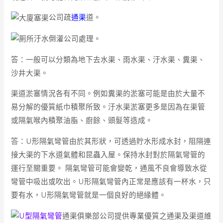
公司疏
通渠
道。
公司處理。
答：一般可以分類為地下去水渠、雨水渠、汙水渠、糞渠、
沙井大渠。
渠道淤塞情況各有不同。例如糞渠的淤塞可能是由於大量不
易分解的優質紙巾積聚所致。汙水渠淤塞更多是因為在渠管
或隔氣喉內積聚油脂、廚餘、頭髮等造成。
答：U形隔氣彎管由於其形狀，可透過貯水形成水封，阻隔連
接大渠的下水道氣體和昆蟲入屋。保持水封對於隔氣彎管的
運行至關重要。 隔氣彎管可能會變乾，通風不良會導致水從
彎管中吸出或吹出。U形隔氣彎管內正常是應該有一杯水，只
要有水，U形隔氣彎管就是一個良好的絕緣體。
通渠俱樂部公司提供專業優質之通渠及渠道維