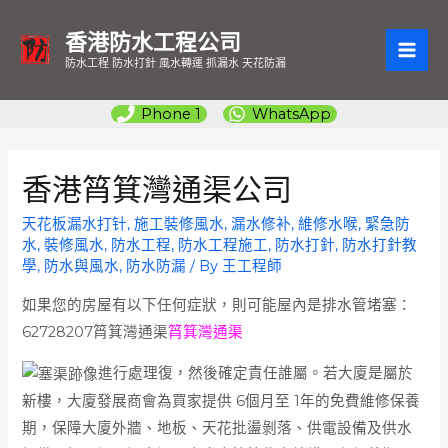
香港防水工程公司
MAI
防水工程 防水打針 風水轉運 抓漏水 天花防漏
ME
Phone 1
WhatsApp
香港筲箕灣通渠公司
天花板漏水打针
,
施工裝修風水
,
漏水修补
,
維修水喉
,
緊急防
水
,
裝修風水
,
防水工程
,
防水工程施工
,
防水打針
,
防水打針教
學
,
防水與風水
,
防水防漏
/ By
王工程師
如果您的房屋有以下任何症狀，則可能屋內是排水管堵塞：
62728207筲箕灣通渠
筲箕灣通渠
進行處理復，然後確定責任誰屬。若大廈是屬於
新樓，大廈發展商會為買家提供 6個月至 1年的免費維修保養
期，保障大廈外牆、地板、天花批盪剝落、供電設備及供水