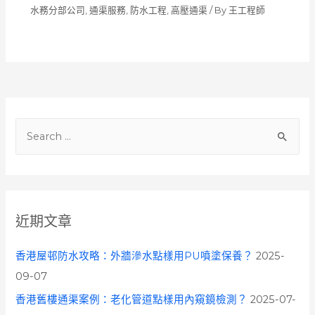
水務分部公司
,
通渠服務
,
防水工程
,
高壓通渠
/ By
王工程師
S
e
a
r
c
近期文章
h
f
香港屋邨防水攻略：外牆滲水點樣用PU噴塗保養？
2025-
o
09-07
r
香港舊樓通渠案例：老化管道點樣用內窺鏡檢測？
2025-07-
: