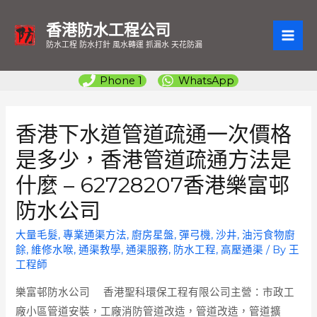
香港防水工程公司
MAI
防水工程 防水打針 風水轉運 抓漏水 天花防漏
ME
Phone 1
WhatsApp
香港下水道管道疏通一次價格
是多少，香港管道疏通方法是
什麼 – 62728207香港樂富邨
防水公司
大量毛髮
,
專業通渠方法
,
廚房星盤
,
彈弓機
,
沙井
,
油污食物廚
餘
,
維修水喉
,
通渠教學
,
通渠服務
,
防水工程
,
高壓通渠
/ By
王
工程師
樂富邨防水公司
香港聖科環保工程有限公司主營：市政工
廠小區管道安裝，工廠消防管道改造，管道改造，管道擴