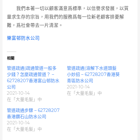
我們本著一切以顧客滿意爲標準，以信譽求發展，以質
量求生存的宗旨，用我們的服務爲每一位新老顧客排憂解
難，爲社會帶去一片清潔。
樂富邨防水公司
相關
管道疏通|疏通管道一般多
管道疏通|溶解下水道頭髮
少錢？怎麼疏通管道？ –
小妙招 – 62728207香港葵
62728207香港富山邨防水
青區防水公司
公司
2021-10-14
2021-10-14
在「大量毛髮」中
在「大量毛髮」中
管道疏通步驟 – 62728207
香港鑽石山防水公司
2021-10-14
在「大量毛髮」中