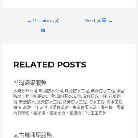
文
←
Previous 文
Next 文章
→
章
章
導
覽
RELATED POSTS
荃灣通渠服務
水務分部公司
,
旺角防水公司
,
旺角防水工程
,
柴灣防水工程
,
樂富
防水工程
,
沙田防水工程
,
灣仔防水公司
,
灣仔防水工程
,
石屎剝
落
,
緊急防水
,
荃灣防水工程
,
葵芳防水工程
,
防水工程
,
防水工程
做法
,
高危工作 24小時緊急求助，專業通渠方法，彈弓機，渠道
內有硬物，高壓槍，高壓水機，高溫機
/ By
王工程師
太古城通渠服務