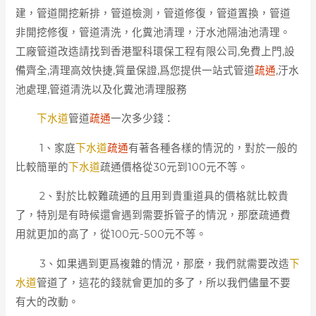
建，管道開挖新排，管道檢測，管道修復，管道置換，管道
非開挖修復，管道清洗，化糞池清理，汙水池隔油池清理。
工廠管道改造請找到香港聖科環保工程有限公司,免費上門,設
備齊全,清理高效快捷,質量保證,爲您提供一站式管道
疏通
,汙水
池處理,管道清洗以及化糞池清理服務
下水道
管道
疏通
一次多少錢：
1、家庭
下水道
疏通
有著各種各樣的情況的，對於一般的
比較簡單的
下水道
疏通價格從30元到100元不等。
2、對於比較難疏通的且用到貴重道具的價格就比較貴
了，特別是有時候還會遇到需要拆管子的情況，那麼疏通費
用就更加的高了，從100元-500元不等。
3、如果遇到更爲複雜的情況，那麼，我們就需要改造
下
水道
管道了，這花的錢就會更加的多了，所以我們儘量不要
有大的改動。