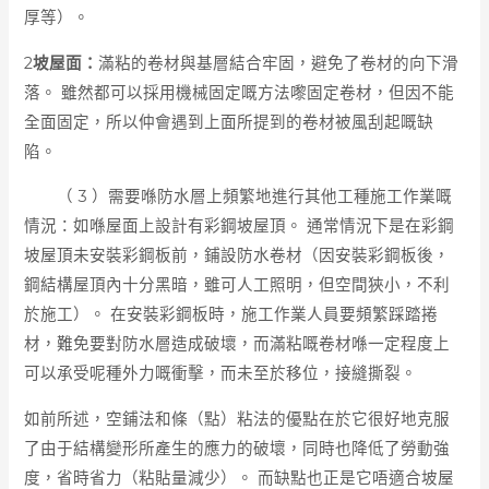
厚等）。
2
坡屋面：
滿粘的卷材與基層結合牢固，避免了卷材的向下滑
落。 雖然都可以採用機械固定嘅方法嚟固定卷材，但因不能
全面固定，所以仲會遇到上面所提到的卷材被風刮起嘅缺
陷。
（ 3 ）需要喺防水層上頻繁地進行其他工種施工作業嘅
情況：如喺屋面上設計有彩鋼坡屋頂。 通常情況下是在彩鋼
坡屋頂未安裝彩鋼板前，鋪設防水卷材（因安裝彩鋼板後，
鋼結構屋頂內十分黑暗，雖可人工照明，但空間狹小，不利
於施工）。 在安裝彩鋼板時，施工作業人員要頻繁踩踏捲
材，難免要對防水層造成破壞，而滿粘嘅卷材喺一定程度上
可以承受呢種外力嘅衝擊，而未至於移位，接縫撕裂。
如前所述，空鋪法和條（點）粘法的優點在於它很好地克服
了由于結構變形所產生的應力的破壞，同時也降低了勞動強
度，省時省力（粘貼量減少）。 而缺點也正是它唔適合坡屋