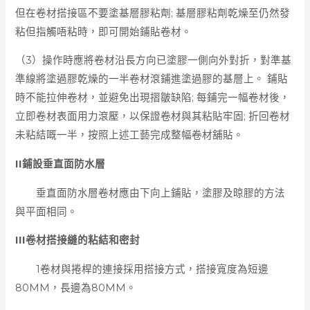
但在卷材搭接區不要塗基層膠粘劑; 基層膠粘劑乾燥至仍然發
粘但指觸唔粘時，即可開始鋪貼卷材。
（3）操作時應將卷材沿長方向已塗膠一側向外對折，對準基
準線將塗過膠乾燥的一半卷材滾鋪進塗過膠的基層上。 鋪貼
時不能拉伸卷材，並避免出現摺皺缺陷; 每鋪完一幅卷材後，
立即卷材表面用力滾壓，以保證卷材與其粘貼牢固; 折回卷材
未粘結嘅一半，按照上述工藝完成整幅卷材舖貼。
II鋪設垂直面防水層
垂直面防水層卷材應由下向上鋪貼，塗膠及晾膠的方法
與平面相同。
III卷材搭接縫的粘結和密封
1卷材與捲桿的連接採用搭接方式，搭接寬度為短邊
80MM，長邊為80MM。