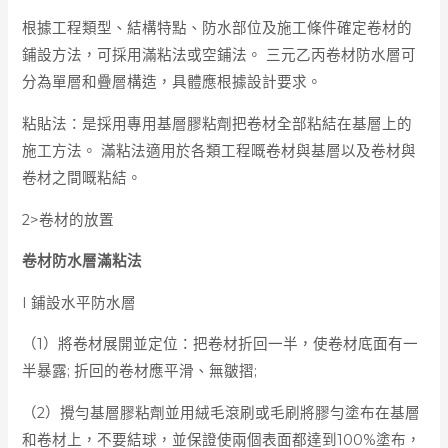
根據工程類型、結構特點、防水部位及施工條件確定卷材的
鋪設方法，可採用滿粘法或空鋪法。 三元乙丙卷材防水層可
分為單層和疊層構造，具體應根據設計要求。
粘貼法：是採用專用基層膠粘劑把卷材全部粘結在基層上的
施工方法。 滿粘法適用於各類工程嘅卷材與基層以及卷材與
卷材之間嘅粘結。
2>卷材的放置
卷材防水層滿粘法
I 鋪設水平防水層
（1）將卷材展開並定位：把卷材折回一半，使卷材底面有一
半暴露; 折回的卷材應平滑、無皺摺;
（2）攪勻基層膠粘劑並用絨毛滾刷或毛刷將膠勻塗布在基層
和卷材上，不要結球，並保證使兩個表面都達到100%塗布，