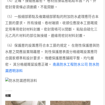
（4）正確，接縫應嚴密。 卷材搭接區應粘結牢固，內、外
密封膏膏條必須連續，不能間斷。
（5）一般細部節點及複雜細部節點的附加防水處理應符合本
工藝的要求。 所有接縫、卷材端頭、收頭位應按本工藝嘅規
定用專用密封材料封嚴，密封膏唔可以間斷。 粘貼自硫化三
元乙丙片材料的部位無接縫，邊緣用密封材料封嚴。
（6）保護層的設置應符合本工藝的規定。 在剛性保護層與防
水層之間應設置隔離層。 則性保護層表面分格縫嘅設置應符
合國家標準和設計要求。 塊體保護層應鋪砌平整、均勻嚴
密。 其分格縫嘅留設應正確。
南昌防水工程防水公司 防水防
漏透明涂料
相關