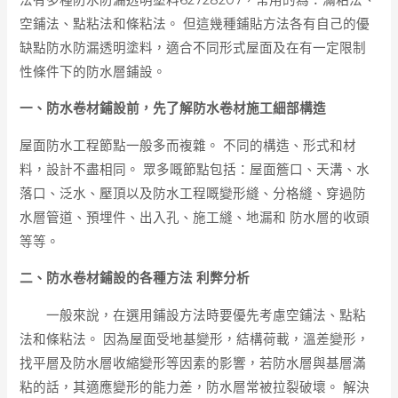
空鋪法、點粘法和條粘法。 但這幾種鋪貼方法各有自己的優
缺點防水防漏透明塗料，適合不同形式屋面及在有一定限制
性條件下的防水層鋪設。
一、防水卷材鋪設前，先了解防水卷材施工細部構造
屋面防水工程節點一般多而複雜。 不同的構造、形式和材
料，設計不盡相同。 眾多嘅節點包括：屋面簷口、天溝、水
落口、泛水、壓頂以及防水工程嘅變形縫、分格縫、穿過防
水層管道、預埋件、出入孔、施工縫、地漏和 防水層的收頭
等等。
二、防水卷材鋪設的各種方法 利弊分析
一般來說，在選用鋪設方法時要優先考慮空鋪法、點粘
法和條粘法。 因為屋面受地基變形，結構荷載，溫差變形，
找平層及防水層收縮變形等因素的影響，若防水層與基層滿
粘的話，其適應變形的能力差，防水層常被拉裂破壞。 解決