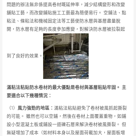
問題的辦法無非係提高卷材嘅延伸率，減少結構變形和改變
舖貼工藝，而改變鋪貼施工工藝最為簡便易行。 空鋪法、點
粘法、條粘法和機械固定法等工藝使防水層與基層盡量脫
開，防水層有足夠的長度參加應變，對解決防水層被拉裂起
到了良好的效果。
滿粘法粘貼防水卷材的最大優點是卷材與基層粘貼牢固。 主
要適合以下幾種情況：
（1）
風力強勁的地區：
滿粘法粘貼避免了卷材被風抓起撕裂
的可能。 雖然也可以空鋪，然後在卷材上面覆蓋重物，如鋪
設小型混凝土板或鋪設一道礫石層來解決卷材被風撕裂。 但
無疑增加了成本（如材料本身以及屋面荷載加大，屋面板增