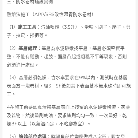
三、防水卷材鋪設實例
熱熔法施工（APP/SBS改性瀝青防水卷材）
（1）
施工工具：
汽油噴燈（3.5升）、滑輪、刷子、壓子、剪
子、拉尺、掃把等。
（2）
基層處理：
基層為水泥砂漿找平層，基層必須堅實平
整，不能有鬆動、起鼓、面層凸起或粗糙不平等現象，否則
必須進行處理。
（3）基層必須乾燥，含水率要求在9%以內，測試時在基層
表面放一塊卷材，經3—5h後如其下表面基本無水珠時即可施
工。
4在施工前要認真清掃基層表面上殘留的水泥砂漿殘渣、灰塵
及雜物，然後塗刷底油，要求塗刷均勻一致，一次塗好，乾
燥8h以上（以氣溫而定，不粘腳為宜）。
（5）
複雜部位處理：
陰陽角部位均應做成八字形，對女兒