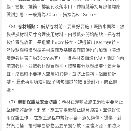
牆、管根、煙筒、排氣孔及落水口、伸縮縫等拐角部位均應
做附加層，一般寬為30cm，搭接為6—8cm。
（6）
卷材鋪貼：
舖貼卷材前，要量好要施工嘅防水面積，然
後根據材料尺寸合理使用材料，由最低处開始舖貼，把卷材
按位置先放正，長邊留出8cm接茬、短邊留出10cm接茬。
然後點燃噴燈對準卷材底面及基層表面同時均勻加熱（噴燈
嘴距卷材表面約30cm為宜），待卷材表面熔化後，隨即向前
滾鋪卷材，並把卷材壓實壓平，接茬部分以壓出熔化瀝青為
宜，滾壓時不要捲入空氣和異物，並防止偏斜、起鼓和折
皺。 最後再用噴燈和壓子均勻細緻的把接縫封好，防止翹
邊。
（7）
勞動保護及安全防護：
卷材在運輸及施工過程中要防止
堅硬物體癤傷、刺破，施工完畢後禁止隨意踐踏，並做好使
用保護工作。 在施工過程中戴好手套，避免燒傷、燙傷，對
於汽油桶、捲材等易燃物品要單獨存放，遠離火源，預防火