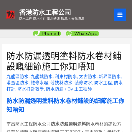
香港防水工程公司
MAI
防水工程 防水打針 風水轉運 抓漏水 天花防漏
ME
Phone 1
WhatsApp
防水防漏透明塗料防水卷材鋪
設嘅細節施工你知唔知
九龍區防水
,
九龍城防水
,
利東村防水
,
太古防水
,
新界區防水
,
港島區防水
,
維修水喉
,
薄扶林防水
,
裝修防水
,
防水工程
,
防水
打針
,
防水打針教學
,
防水防漏
/ By
王工程師
防水防漏透明塗料防水卷材鋪設的細節施工你
知唔知
南昌防水工程防水公司
防水防漏透明涂料
防水卷材的鋪設方
法有多種防水防漏透明塗料62728207，常用的為：滿粘法、