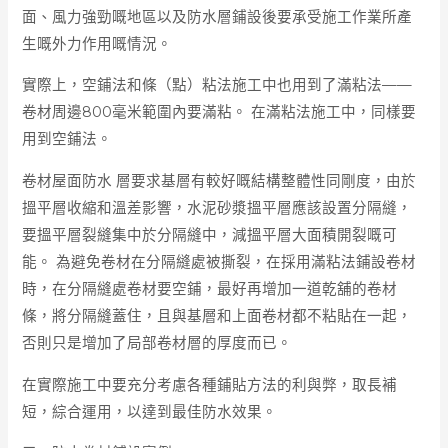
面、風力強勁嘅地區以及防水層鋪設後要承受施工作業所產
生嘅外力作用嘅情況。
實際上，空鋪法和條（點）粘法施工中也用到了滿粘法——
卷材周邊800毫米範圍內要滿粘。 在滿粘法施工中，同樣要
用到空鋪法。
卷材屋面防水 層要求基層有較好嘅結構整體性同剛度，由於
搵平層收縮和溫差影響，水泥砂漿搵平層應該設置分隔縫，
要搵平層裂縫集中於分隔縫中，減搵平層大面積開裂嘅可
能。 為避免卷材在分隔縫處被撕裂，在採用滿粘法鋪設卷材
時，在分隔縫處卷材要空鋪，最好再增加一道乾舖的卷材
條，將分隔縫蓋住，且與基層和上面卷材都不粘貼在一起，
否則只是增加了局部卷材層的厚度而已。
在實際施工中要充分考慮各種鋪貼方法的利與弊，取長補
短，綜合運用，以達到最佳防水效果。