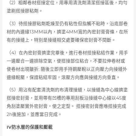
（2）相鄰卷材搭接定位，用專用清洗劑清潔搭接區後，均勻
塗刷搭接膠粘劑。
（3）待搭接膠粘劑乾燥至仍有粘性但指觸不粘時，沿底部卷
材的內邊緣13MM以內，擠塗4MM寬的內密封膏膏條，在所
有的接縫上，特別是接縫相交處要確保密封膏不間斷。
（4）在內密封膏擠塗完畢後，進行卷材搭接粘結作業，用手
一邊壓合一邊排除空氣，使搭接部位粘合，不要拉伸卷材或
使卷材出現皺折; 隨後立即用手持鋼壓輗以正向壓力向接縫外
邊緣輗壓，保證粘結牢固，滾壓方向應與接縫方向垂直。
（5）用沾有配套清洗劑的布清理接縫，以接縫為中心線擠塗
搭接密封膏，並用帶有凹槽的專用刮板沿接縫中心線以45度
角刮塗壓實外密封膏，使之定型。 搭接密封膏應喺搭接完成
2h後施加，並應當日完成。
IV防水層的保護和壓載