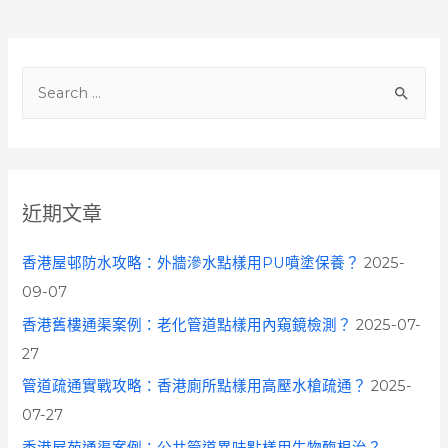
S
e
a
r
c
近期文章
h
f
香港屋邨防水攻略：外牆滲水點樣用PU噴塗保養？
2025-
o
09-07
r
香港舊樓通渠案例：老化管道點樣用內窺鏡檢測？
2025-07-
:
27
管道疏通實戰攻略：香港廁所點樣用高壓水槍疏通？
2025-
07-27
香港屋苑通渠案例：公共管道異味點樣用生物酶根治？