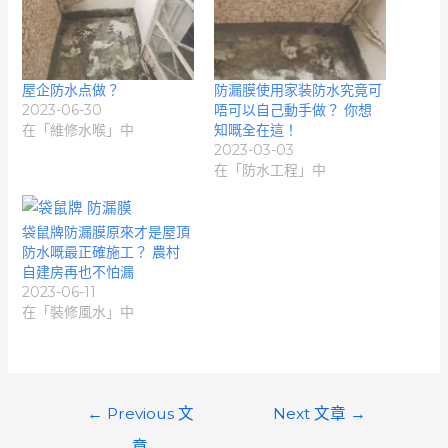
屋企防水点做？
防漏膜使用家装防水究竟可
2023-06-30
唔可以自己動手做？ 你想
在「維修水喉」中
知嘅全在這！
2023-03-03
在「防水工程」中
袋鼠牌防漏膜原來才是屋頂
防水嘅最正確施工？ 農村
自建房再也不怕漏
2023-06-11
在「裝修風水」中
文
←
Previous 文
Next 文章
→
章
章