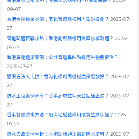
香港屋邨防水攻略：外牆滲水點樣用PU噴塗保養？
2025-
o
09-07
r
香港舊樓通渠案例：老化管道點樣用內窺鏡檢測？
2025-07-
:
27
管道疏通實戰攻略：香港廁所點樣用高壓水槍疏通？
2025-
07-27
香港屋苑通渠案例：公共管道異味點樣用生物酶根治？
2025-07-27
通渠方法大比拼：香港化學劑同機械通渠邊款好？
2025-07-
27
防水工程案例分享：香港高層住宅天台點樣止漏？
2025-07-
27
香港餐廳防水方法：廚房地板點樣用環氧塗層保護？
2025-
07-27
防水失敗案例分析：香港點樣避免選錯防水塗料？
2025-07-