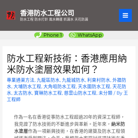
香港防水工程公司
MAI
防水工程 防水打針 風水轉運 抓漏水 天花防漏
ME
Phone 1
WhatsApp
防水工程新技術：香港應用納
米防水塗層效果如何？
專業通渠方法
,
九龍區防水
,
九龍城防水
,
利東村防水
,
外牆防
水
,
大埔防水工程
,
大角咀防水工程
,
天水圍防水工程
,
天花防
水
,
太古防水
,
寶琳防水工程
,
慈雲山防水工程
,
未分類
/ By
王
工程師
作為一名在香港從事防水工程超過20年的資深工程師，
我見證了防水技術的不斷進步與革新。近年來，
納米防
水塗層
作為一項新興技術，在香港的建築及防水工程領