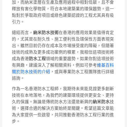
加，而納米塗層在生產及應用過程中相對低碳，且不會
釋放有害化學物質，符合本地建築業的環保趨勢。這一
點對於爭取政府項目或綠色建築認證的工程尤其具有吸
引力。
總結而言，
納米防水技術
在香港的應用效果是值得肯定
的，尤其是在耐久性、施工便利性及環保性方面表現突
出。雖然目前仍存在成本及市場接受度的障礙，但隨著
技術的成熟及更多成功案例的積累，我相信這項技術將
成為香港
防水工程
領域的重要趨勢。如果你對這項技術
有興趣，建議深入了解相關資料，例如可參考
維基百科
關於防水技術的介紹
，或與專業防水工程團隊進行詳細
諮詢。
作為一名香港防水工程師，我期待未來能見證更多創新
技術在本地落地，為我們的建築環境提供更安全、更持
久的保護。無論是傳統防水方法還是新興的
納米防水
技
術，選擇合適的解決方案始終是關鍵。希望這篇文章能
為大家提供一些啟發，共同推動香港防水工程行業的進
步。