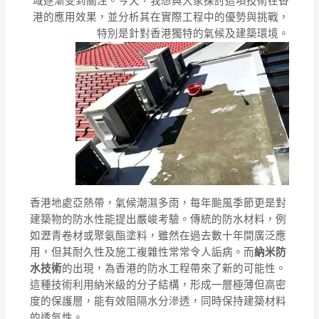
域逐漸受到關注。今天，我想與大家探討這項技術在香
港的應用效果，並分析其在實際工程中的優勢與挑戰，
特別是針對香港獨特的氣候及建築環境。
香港地處亞熱帶，氣候潮濕多雨，每年颱風季節更是對
建築物的防水性能提出嚴峻考驗。傳統的防水材料，例
如瀝青卷材或聚氨酯塗料，雖然在過去數十年間廣泛應
用，但其耐久性及施工複雜性常常令人詬病。而
納米防
水技術
的出現，為香港的防水工程帶來了新的可能性。
這種技術利用納米級的分子結構，形成一層極薄但高密
度的保護層，能有效阻隔水分滲透，同時保持建築材料
的透氣性。