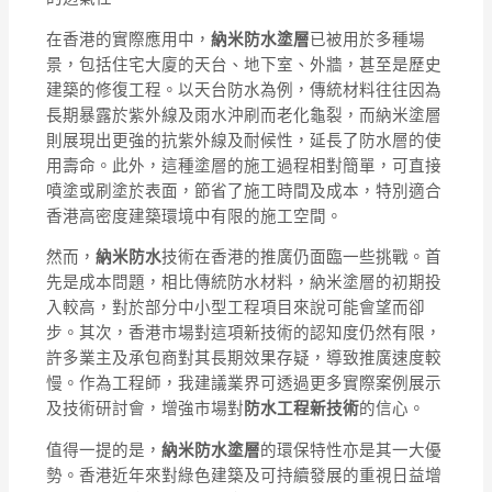
在香港的實際應用中，
納米防水塗層
已被用於多種場
景，包括住宅大廈的天台、地下室、外牆，甚至是歷史
建築的修復工程。以天台防水為例，傳統材料往往因為
長期暴露於紫外線及雨水沖刷而老化龜裂，而納米塗層
則展現出更強的抗紫外線及耐候性，延長了防水層的使
用壽命。此外，這種塗層的施工過程相對簡單，可直接
噴塗或刷塗於表面，節省了施工時間及成本，特別適合
香港高密度建築環境中有限的施工空間。
然而，
納米防水
技術在香港的推廣仍面臨一些挑戰。首
先是成本問題，相比傳統防水材料，納米塗層的初期投
入較高，對於部分中小型工程項目來說可能會望而卻
步。其次，香港市場對這項新技術的認知度仍然有限，
許多業主及承包商對其長期效果存疑，導致推廣速度較
慢。作為工程師，我建議業界可透過更多實際案例展示
及技術研討會，增強市場對
防水工程新技術
的信心。
值得一提的是，
納米防水塗層
的環保特性亦是其一大優
勢。香港近年來對綠色建築及可持續發展的重視日益增