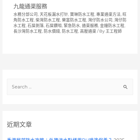
九龍通渠服務
水務分部公司
,
天花板漏水打针
,
寶琳防水工程
,
專業通渠方法
,
旺
角防水工程
,
柴灣防水工程
,
樂富防水工程
,
灣仔防水公司
,
灣仔防
水工程
,
石屎剝落
,
石屎鑽咀
,
緊急防水
,
通渠服務
,
金鐘防水工程
,
長沙灣防水工程
,
防水價錢
,
防水工程
,
高壓通渠
/ By
王工程師
S
e
a
r
c
近期文章
h
f