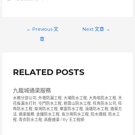
文
←
Previous 文
Next 文章
→
章
章
導
覽
RELATED POSTS
九龍城通渠服務
水務分部公司
,
外墻防漏工程
,
大埔防水工程
,
大角咀防水工程
,
天
花板漏水打针
,
屯門防水工程
,
慈雲山防水工程
,
旺角防水公司
,
旺
角防水工程
,
柴灣防水工程
,
樂富防水工程
,
油塘防水工程
,
通渠方
法
,
通渠服務
,
金鐘防水工程
,
長沙灣防水工程
,
防水價錢
,
防水工
程
,
青衣防水工程
,
高壓通渠
/ By
王工程師