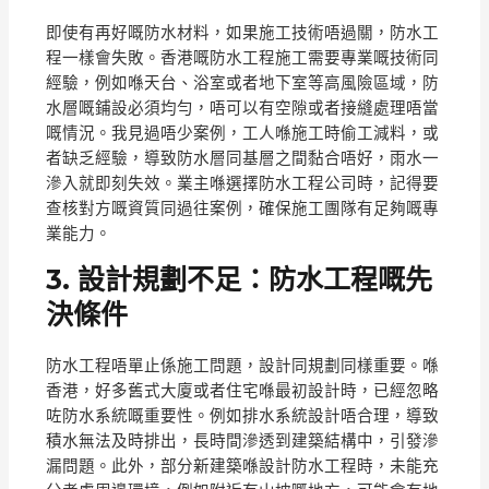
即使有再好嘅防水材料，如果施工技術唔過關，防水工
程一樣會失敗。香港嘅防水工程施工需要專業嘅技術同
經驗，例如喺天台、浴室或者地下室等高風險區域，防
水層嘅鋪設必須均勻，唔可以有空隙或者接縫處理唔當
嘅情況。我見過唔少案例，工人喺施工時偷工減料，或
者缺乏經驗，導致防水層同基層之間黏合唔好，雨水一
滲入就即刻失效。業主喺選擇防水工程公司時，記得要
查核對方嘅資質同過往案例，確保施工團隊有足夠嘅專
業能力。
3. 設計規劃不足：防水工程嘅先
決條件
防水工程唔單止係施工問題，設計同規劃同樣重要。喺
香港，好多舊式大廈或者住宅喺最初設計時，已經忽略
咗防水系統嘅重要性。例如排水系統設計唔合理，導致
積水無法及時排出，長時間滲透到建築結構中，引發滲
漏問題。此外，部分新建築喺設計防水工程時，未能充