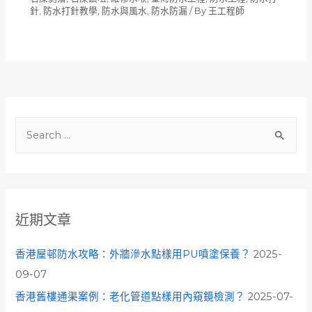
針
,
防水打針教學
,
防水與風水
,
防水防漏
/ By
王工程師
S
e
a
r
c
近期文章
h
f
香港屋邨防水攻略：外牆滲水點樣用PU噴塗保養？
2025-
o
09-07
r
香港舊樓通渠案例：老化管道點樣用內窺鏡檢測？
2025-07-
: