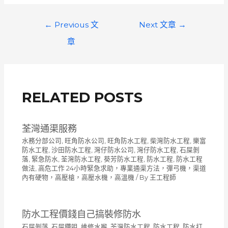
文
←
Previous 文
Next 文章
→
章
章
導
覽
RELATED POSTS
荃灣通渠服務
水務分部公司
,
旺角防水公司
,
旺角防水工程
,
柴灣防水工程
,
樂富
防水工程
,
沙田防水工程
,
灣仔防水公司
,
灣仔防水工程
,
石屎剝
落
,
緊急防水
,
荃灣防水工程
,
葵芳防水工程
,
防水工程
,
防水工程
做法
,
高危工作 24小時緊急求助，專業通渠方法，彈弓機，渠道
內有硬物，高壓槍，高壓水機，高溫機
/ By
王工程師
防水工程價錢自己搞裝修防水
石屎剝落
,
石屎鑽咀
,
維修水喉
,
荃灣防水工程
,
防水工程
,
防水打