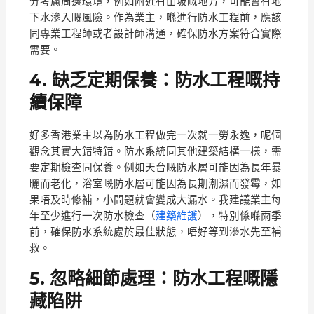
分考慮周邊環境，例如附近有山坡嘅地方，可能會有地
下水滲入嘅風險。作為業主，喺進行防水工程前，應該
同專業工程師或者設計師溝通，確保防水方案符合實際
需要。
4. 缺乏定期保養：防水工程嘅持
續保障
好多香港業主以為防水工程做完一次就一勞永逸，呢個
觀念其實大錯特錯。防水系統同其他建築結構一樣，需
要定期檢查同保養。例如天台嘅防水層可能因為長年暴
曬而老化，浴室嘅防水層可能因為長期潮濕而發霉，如
果唔及時修補，小問題就會變成大漏水。我建議業主每
年至少進行一次防水檢查（
建築維護
），特別係喺雨季
前，確保防水系統處於最佳狀態，唔好等到滲水先至補
救。
5. 忽略細節處理：防水工程嘅隱
藏陷阱