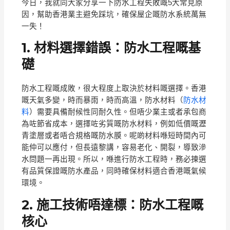
今日，我就同大家分享一下防水工程失敗嘅5大常見原
因，幫助香港業主避免踩坑，確保屋企嘅防水系統萬無
一失！
1. 材料選擇錯誤：防水工程嘅基
礎
防水工程嘅成敗，很大程度上取決於材料嘅選擇。香港
嘅天氣多變，時而暴雨，時而高溫，防水材料（
防水材
料
）需要具備耐候性同耐久性。但唔少業主或者承包商
為咗節省成本，選擇咗劣質嘅防水材料，例如低價嘅瀝
青塗層或者唔合規格嘅防水膜。呢啲材料喺短時間內可
能仲可以應付，但長遠黎講，容易老化、開裂，導致滲
水問題一再出現。所以，喺進行防水工程時，務必揀選
有品質保證嘅防水產品，同時確保材料適合香港嘅氣候
環境。
2. 施工技術唔達標：防水工程嘅
核心