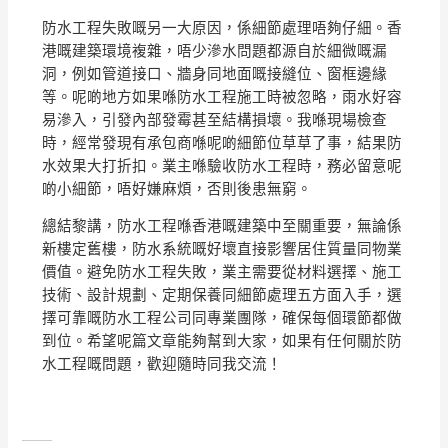
防水工程失敗嘅另一大原因，係細節處理唔夠仔細。香
港嘅建築環境複雜，唔少滲水問題都源自於細微嘅漏
洞，例如管道接口、牆身同地面嘅接縫位、窗框邊緣
等。呢啲地方如果喺防水工程施工時被忽略，雨水好容
易滲入，引發內部發霉甚至結構損壞。我喺現場檢查
時，經常發現有承包商喺呢啲細節位草草了事，結果防
水效果大打折扣。業主喺驗收防水工程時，務必留意呢
啲小細節，唔好嫌麻煩，否則後患無窮。
總結黎講，防水工程喺香港嘅建築中至關重要，無論係
新樓定舊樓，防水系統嘅好壞直接影響居住質量同物業
價值。避免防水工程失敗，業主需要從材料選擇、施工
技術、設計規劃、定期保養同細節處理五方面入手，選
擇可靠嘅防水工程公司同專業團隊，確保每個環節都做
到位。希望呢篇文章能夠幫到大家，如果有任何關於防
水工程嘅問題，歡迎隨時同我交流！