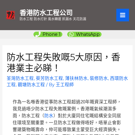
香港防水工程公司
MAI
防水工程 防水打針 風水轉運 抓漏水 天花防漏
ME
Phone 1
WhatsApp
防水工程失敗嘅5大原因，香
港業主必睇！
荃灣防水工程
,
葵芳防水工程
,
薄扶林防水
,
裝修防水
,
西環防水
工程
,
觀塘防水工程
/ By
王工程師
作為一名喺香港從事防水工程超過20年嘅資深工程師，
我見過唔少防水工程失敗嘅案例。香港嘅氣候潮濕多
雨，防水工程（
防水
）對於大廈同住宅嘅結構安全同居
住環境至關重要。一旦防水工程做得唔好，唔單止會影
響建築物嘅壽命，仲可能導致業主蒙受巨大經濟損失。