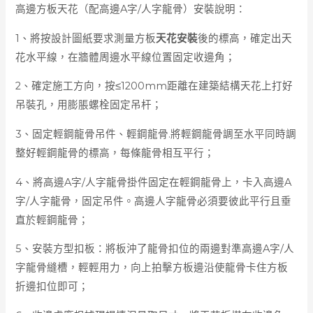
高邊方板天花（配高邊A字/人字龍骨）安裝說明：
1、將按設計圖紙要求測量方板
天花安裝
後的標高，確定出天
花
水平線
，在牆體周邊水平線位置固定收邊角；
2、確定施工方向，按≤1200mm距離在建築結構天花上打好
吊裝孔，用膨脹螺栓固定吊杆；
3、固定輕鋼龍骨吊件、輕鋼龍骨.將輕鋼龍骨調至水平同時調
整好輕鋼龍骨的標高，每條龍骨相互平行；
4、將高邊A字/人字龍骨掛件固定在輕鋼龍骨上，卡入高邊A
字/人字龍骨，固定吊件。高邊人字龍骨必須要彼此平行且垂
直於輕鋼龍骨；
5、安裝方型扣板：將板沖了龍骨扣位的兩邊對準高邊A字/人
字龍骨縫槽，輕輕用力，向上拍擊方板邊沿使龍骨卡住方板
折邊扣位即可；