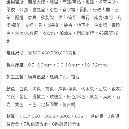
應用場所
：商業大樓，機場，高鐵/車站，地鐵，體育場所，
學校，公園，會議室，別墅，寫字樓，醫院，行政大樓，展
館，隧道，家居，歌劇院，酒店/會所，銀行，廠房/車間，商
場/餐館，交通工具，圖書館，機房，地下室，停車場，養殖
場，天橋/人行道，收費站，加油站，門面招牌，4S店/售樓
部
規格尺寸
：寬300,450,500,600方板
板材厚度
：0.3~0.6mm，0.6~1.0mm，1.0~1.2mm
加工工藝
：模具壓型，規則沖孔，
拉絲
顏色
：白色，黑色，灰色，純色/單色，仿木紋，石紋，銀灰/
閃銀，金色，香檳金，玫瑰金，原色/本色，鈦金，高光，啞
光，雙色，三色，定製圖案，仿古銅
材質
：1100/1060，3003，5005，6061，1系純鋁，3系鋁
錳合金，5系鋁鎂合金，6系鋁鎂矽合金