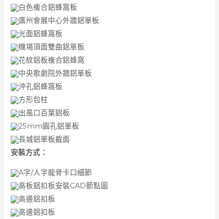
白色複合鋁蜂窩板
廣州會展中心外牆鋁單板
光面鋁蜂窩板
機場頂面雙曲鋁單板
花紋鋁板複合鋁蜂窩
中央歌劇院外牆鋁單板
沖孔鋁蜂窩板
方形包柱
出風口百葉鋁板
25mm圓孔鋁單板
長城鋁單板截面
安裝方式：
A字/人字龍骨卡口細節
高板鋁扣板安裝CAD節點圖
高邊鋁扣板
高邊鋁扣板