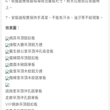
6、收邊處應根據現場情況量取尺寸，將天花板搭在收邊角
上。
7、安裝過程應保持手清潔，不能有汗水、油汙等不結現象。
效果圖：
病房吊頂鋁扣板
接駁大廳吊頂鋁方通
醫生辦公室吊頂沖孔吸音板
電梯間吊頂鋁扣板
牆面木碗鋁單板
飯堂吊頂木紋鋁方通
階梯室吊頂木紋鋁單板
諮詢室吊頂沖孔鋁單板
走廊吊頂沖孔鋁單板
VIP病牀吊頂鋁扣板