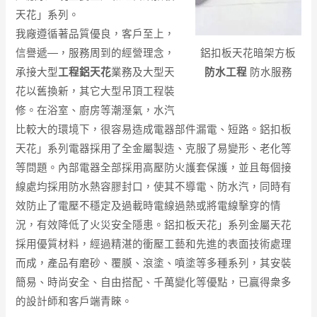
天花」系列。
我廠遵循著品質優良，客戶至上，
鋁扣板天花暗架方板
信譽遞―，服務周到的經營理念，
防水工程
防水服務
承接大型
工程鋁天花
業務及大型天
花以舊換新，其它大型吊頂工程裝
修。在浴室、廚房等潮溼氣，水汽
比較大的環境下，很容易造成電器部件漏電、短路。鋁扣板
天花」系列電器採用了全金屬製造、克服了易變形、老化等
等問題。內部電器全部採用高壓防火護套保護，並且每個接
線處均採用防水熱容膠封口，使其不導電、防水汽，同時有
效防止了電壓不穩定及過載時電線過熱或將電線擊穿的情
況，有效降低了火災安全隱患。鋁扣板天花」系列金屬天花
採用優質材料，經過精湛的衝壓工藝和先進的表面技術處理
而成，產品有磨砂、覆膜、滾塗、噴塗等多種系列，其安裝
簡易、時尚安全、自由搭配、千萬變化等優點，已贏得衆多
的設計師和客戶端青睞。