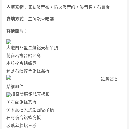
內填充物
：無妨吸音布，防火吸音紙，
吸音棉
，石膏板
安裝方式
：三角龍骨暗裝
詳情圖片：
大廳凹凸型二級鋁天花吊頂
花崗岩複合鋁蜂窩
木紋複合鋁蜂窩
超薄石紋複合鋁蜂窩板
鋁蜂窩各
結構組件
超厚雙層鋁芯瓦楞板
仿石紋鋁蜂窩板
仿木紋插入式鋁圓管吊頂
石材複合鋁蜂窩板
玻璃幕牆鋁單板