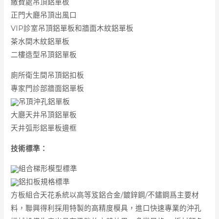
繳費處吊頂鋁單板
正門大廳吊頂出風口
VIP診室吊頂鋁單板和牆面木紋鋁單板
茶水間木紋鋁單板
二樓造型吊頂鋁單板
廁所衛生間吊頂鋁扣板
專家門診部牆面鋁單板
吊頂沖孔鋁單板
大廳天井吊頂鋁單板
天井弧形鋁單板邊框
技術標準：
組合梯形模型標準
鋁扣板規格標準
方板組合天花系統以高等笈鋁合金/鍍鋅鋼/不鏽鋼爲主要材
料，聯興得利採用特製的高精度模具，進口快速專業的沖孔