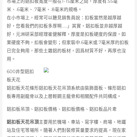
市場上的鋁扣板寬度一般在1-15厘米之間，厚度有.55毫
米、.6毫米、.7毫米、.8毫米的規格。
在小市場上，經常可以聽見銷售員說：扣板當然是越厚越
好，您看我們的扣板多厚啊……」其實，鋁扣板並非越厚越
好，元洲研采部經理崔健解釋，厚度是扣板硬度的保證，如
果硬度不夠，扣板會變形；但家裝中.6毫米或.7毫米厚的扣板
已完全夠用，那些土雜鋁的板材，因爲材質不好，再厚也沒
用。
600井型鋁扣
板天花
鋁扣板天花條形鋁扣板天花吊頂系統由裝飾面板、條形鋁扣
板專用副龍骨以及上層輕鋼主龍骨和相關配件共同構成。
鋁扣板吊頂、鋁扣板價格、鋁扣板價格、鋁扣板品片卑
鋁扣板天花吊頂
主要用於機場、車站、寫字樓、商場、地鐵
站及住宅等場所。隨著人們對裝修質量要求的提高，現在家