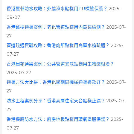
f
香港屋邨防水攻略：外牆滲水點樣用PU噴塗保養？
2025-
o
09-07
r
香港舊樓通渠案例：老化管道點樣用內窺鏡檢測？
2025-07-
:
27
管道疏通實戰攻略：香港廁所點樣用高壓水槍疏通？
2025-
07-27
香港屋苑通渠案例：公共管道異味點樣用生物酶根治？
2025-07-27
通渠方法大比拼：香港化學劑同機械通渠邊款好？
2025-07-
27
防水工程案例分享：香港高層住宅天台點樣止漏？
2025-07-
27
香港餐廳防水方法：廚房地板點樣用環氧塗層保護？
2025-
07-27