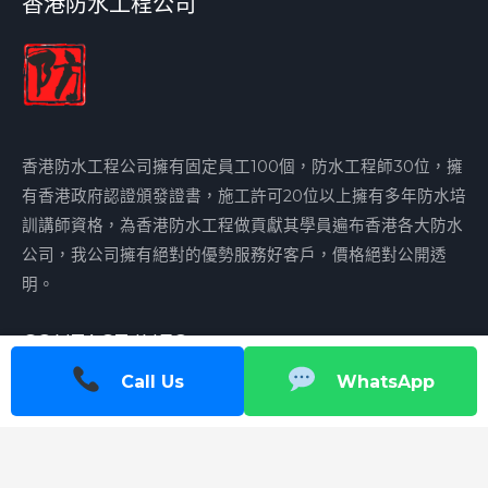
香港防水工程公司
香港防水工程公司擁有固定員工100個，防水工程師30位，擁
有香港政府認證頒發證書，施工許可20位以上擁有多年防水培
訓講師資格，為香港防水工程做貢獻其學員遍布香港各大防水
公司，我公司擁有絕對的優勢服務好客戶，價格絕對公開透
明。
CONTACT INFO
Call Us
WhatsApp
香港九龍長沙灣順寧道283號順寧苑30樓
wypshansu@sina.com
+852 62728207