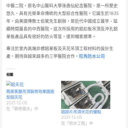
中醫二院，原名中山醫科大學孫逸仙紀念醫院，是一所歷史
悠久、具有光榮革命傳統的大型綜合性醫院。它誕生於1835
年，由美國傳教士
伯駕
先生創辦，是近代中國成立蕞早、延
續時間蕞長的中西醫院。這次所採用的鋁扣板吊頂及沖孔鋁
單板產品具有很好的防火等笈，達到幗家標準。
專注於室內高端非標鋁單板及天花吊頂工程材料的設計生
產，期待與越來越多的三甲醫院合作。
旺角防水公司
相關
簡美客廳吊頂裝修效果圖造
型鋁天花
2021-12-05
在「裝修風水」中
鋁掛片吊頂天花的優點
2021-12-05
在「防水工程」中