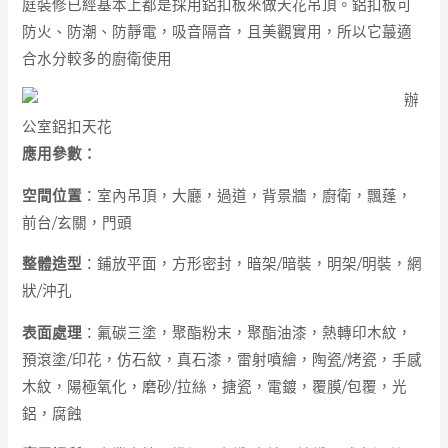
庭裝修已經基本上都是採用鋁扣板來做天花吊頂。鋁扣板可
防火、防潮、防靜電，吸音隔音，且美觀實用，所以它蕞適
合水分較多的廚衛使用
辦
公室鋁扣天花
應用參數：
空間位置
：室內吊頂，大廳，過道，背景牆，廚衛，飄蓬，
前台/玄關，門頭
整體造型
：鋪放平面，方形密封，暗架/暗裝，明架/明裝，網
狀/沖孔
表面處理
：氟碳三塗，
聚酯粉末
，聚酯油漆，熱轉印木紋，
預滾塗/印花，仿石紋，真石漆，雷射噴繪，陶瓷/烤瓷，手感
木紋，陽極氧化，磨砂/拉絲，搪瓷，
電鍍
，覆膜/包覆，光
鋁，腐蝕