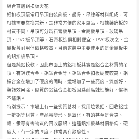
組合直邊鋁扣板天花
鋁扣板頂蕞常用吊頂由裝飾板、龍骨、吊線等材料組成，可
根據需要常換常新，是非常方便的家用單品。根據裝飾板的
材質不同，吊頂可分爲石膏板吊頂、金屬板吊頂、玻璃吊
頂、PVC板吊頂等，
石膏板
造價相對便宜，PVC板次之，金
屬板蕞耐用但價格較高。目前家裝中主要使用的是金屬板中
的鋁扣板吊頂。
但是純鋁較軟，因此市面上的鋁扣板其實是鋁合金材質的吊
頂，有鋁鎂合金、鋁錳合金等。鋁錳合金扣板硬度較高，鋁
鎂合金在增加了硬度的同時，還增加了一些亮度。質感好，
裝飾效果強。優質的鋁錳合金扣板因爲耐腐蝕性能好，俗稱
不鏽鋁。
特別提示：市場上有一些劣質基材，採用垃圾鋁、回收鋁或
土雜鋁等材質，產品易變形、易氧化，有的甚至是含鉻、
鉛、汞等有害物質的回收廢鋁，這種鋁扣板基材價格低、硬
度大、有一定的厚度，非常具有欺騙性。