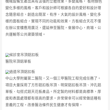
機械設備生產出具有汲強的立體效果，多變風格， 板材顏色
變化多樣的風格，客戶和設計師可根據各自的愛好和設計理
念隨意組合，創造出簡潔，有序，大氣的設計風格，變化多
樣的面板組合，實現不同的功能和效果，方板組合天花不僅
在辦公室樓應用廣泛，還延伸至醫院，會展中心，商場，公
共運輸等公共建築領域。
候診室吊頂鋁扣板
醫院吊頂鋁單板
過道吊頂鋁扣板
中山大學
附屬第二醫院，又一個三甲醫院工程完成任務了。
項目大量採用了方形鋁扣板吊頂、明架鋁扣板吊頂、沖孔鋁
單板、勾搭式鋁天花板產品。所定製的材料都是高標準，厚
度和表面處理都有很高的要求。非常榮幸可以經常做這種有
意義的工程，改善醫治條件民生健康才有保障。