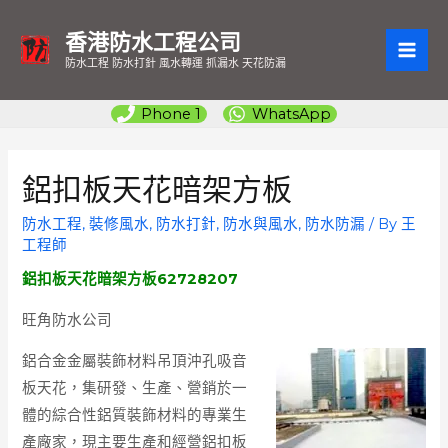
香港防水工程公司
MAI
防水工程 防水打針 風水轉運 抓漏水 天花防漏
ME
Phone 1
WhatsApp
鋁扣板天花暗架方板
防水工程
,
裝修風水
,
防水打針
,
防水與風水
,
防水防漏
/ By
王
工程師
鋁扣板天花暗架方板62728207
旺角防水公司
鋁合金
金屬裝飾材料吊頂沖孔吸音
板天花，集研發、生產、營銷於一
體的綜合性鋁質裝飾材料的專業生
產廠家，現主要生產和經營鋁扣板