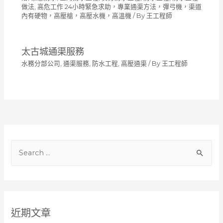
做法
,
高危工作 24小時緊急求助，專業通渠方法，彈弓機，渠道
內有硬物，高壓槍，高壓水機，高溫機
/ By
王工程師
太古城通渠服務
水務分部公司
,
通渠服務
,
防水工程
,
高壓通渠
/ By
王工程師
S
e
a
r
c
近期文章
h