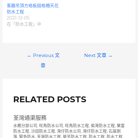
客廳吊頂方格板鋁格柵天花
防水工程
2021-12-05
在「防水工程」中
文
←
Previous 文
Next 文章
→
章
章
導
覽
RELATED POSTS
荃灣通渠服務
水務分部公司
,
旺角防水公司
,
旺角防水工程
,
柴灣防水工程
,
樂富
防水工程
,
沙田防水工程
,
灣仔防水公司
,
灣仔防水工程
,
石屎剝
落
,
緊急防水
,
荃灣防水工程
,
葵芳防水工程
,
防水工程
,
防水工程