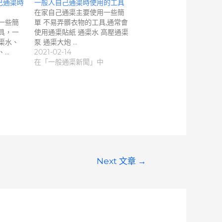
己通渠時
一般人自己通渠時使用的工具
在家自己通渠主要使用一些簡
一些簡
單 不易弄髒衣物的工具,通常會
具，一
使用通渠貼紙 通渠水 高壓通渠
渠水、
泵 通渠大炮 …
、…
2021-02-14
在「一般通渠新聞」中
Next 文章
→