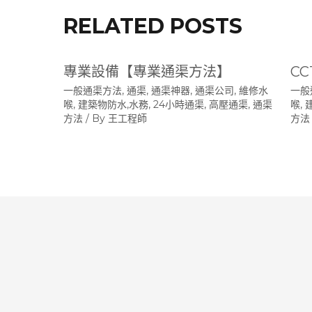
RELATED POSTS
專業設備【專業通渠方法】
C
一般通渠方法
,
通渠, 通渠神器, 通渠公司, 維修水
一般
喉, 建築物防水,水務, 24小時通渠, 高壓通渠
,
通渠
喉,
方法
/ By
王工程師
方法