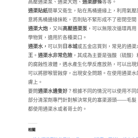
高壓通渠泵、通渠大炮、
通渠膠條
等等。
通渠貼紙
簡單又衛生，貼在馬桶邊緣上，利用氣壓
意將馬桶邊緣抹乾，否則貼不緊形成不了密閉空間
通渠大炮
，又叫
高壓通渠泵
，可以無限次循環再用
學物質，適用於各種渠口。
通渠水，
可以到
日本城
或五金店買到，常見的通渠
王
。
通渠水非常危險
，其成為主要是強酸（硫酸）
的腐蝕性液體，遇水產生化學反應放熱，可以出現
可以將膠喉管蝕穿，出現安全問題。在使用通渠水
膚上。
要問
通渠水邊隻好
？根據不同的情況可以使用不同
部分清潔劑專門針對解決常見的塞渠源頭——毛髮
都使用通渠水或者哥士的。
相關