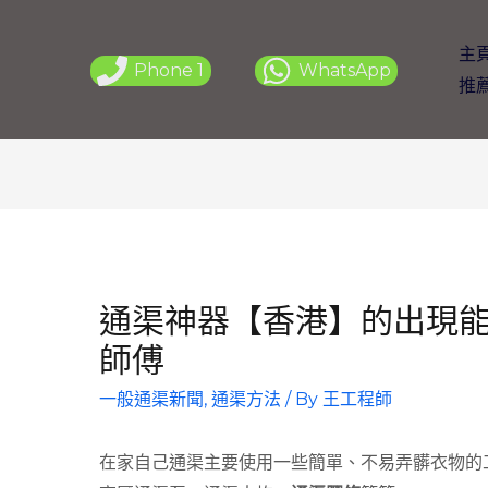
主
Phone 1
WhatsApp
推
通渠神器【香港】的出現
師傅
一般通渠新聞
,
通渠方法
/ By
王工程師
在家自己通渠主要使用一些簡單、不易弄髒衣物的