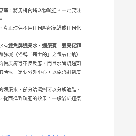
原理，將馬桶內堵塞物疏通。一定要注
。
，真正環保不用任何壓縮氣罐或任何化
水有
雙魚牌通渠水
、
通渠寶
、
通渠佬獅
和強堿（俗稱「
哥士的
」之氫氧化鈉）
灼傷皮膚等不良反應，而且水管疏通劑
的時候一定要分外小心，以免濺射到皮
的通渠水，部分清潔劑可以分解油脂，
，從而達到疏通的效果。一般浴缸通渠