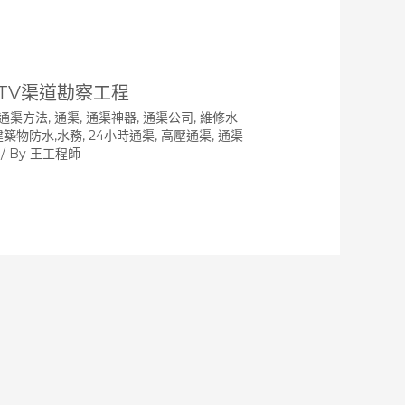
CTV渠道勘察工程
通渠方法
,
通渠, 通渠神器, 通渠公司, 維修水
 建築物防水,水務, 24小時通渠, 高壓通渠
,
通渠
/ By
王工程師