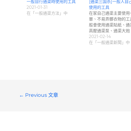
一般自行通渠時使用的工具
[通渠三国杀]一般人自
2021-01-31
使用的工具
在「一般通渠方法」中
在家自己通渠主要使用
單、不易弄髒衣物的工
般會使用通渠貼紙、通
高壓通渠泵、通渠大炮
2021-02-14
在「一般通渠新聞」中
文
←
Previous 文章
章
導
覽