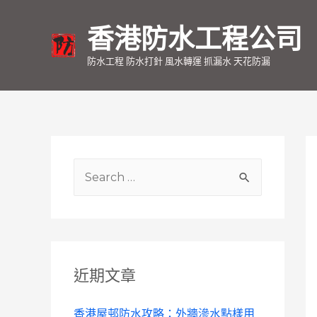
香港防水工程公司
防水工程 防水打針 風水轉運 抓漏水 天花防漏
S
e
a
r
c
近期文章
h
f
香港屋邨防水攻略：外牆滲水點樣用