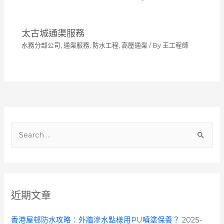
太古城通渠服務
水務分部公司
,
通渠服務
,
防水工程
,
高壓通渠
/ By
王工程師
S
e
a
r
c
近期文章
h
f
香港屋邨防水攻略：外牆滲水點樣用PU噴塗保養？
2025-