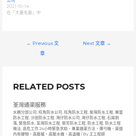
公司
2021-10-14
在「大量毛髮」中
文
←
Previous 文
Next 文章
→
章
章
導
覽
RELATED POSTS
荃灣通渠服務
水務分部公司
,
旺角防水公司
,
旺角防水工程
,
柴灣防水工程
,
樂富
防水工程
,
沙田防水工程
,
灣仔防水公司
,
灣仔防水工程
,
石屎剝
落
,
緊急防水
,
荃灣防水工程
,
葵芳防水工程
,
防水工程
,
防水工程
做法
,
高危工作 24小時緊急求助，專業通渠方法，彈弓機，渠道
內有硬物，高壓槍，高壓水機，高溫機
/ By
王工程師