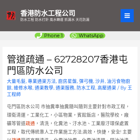
香港防水工程公司
MAI
防水工程 防水打針 風水轉運 抓漏水 天花防漏
ME
Phone 1
WhatsApp
管道疏通 – 62728207香港屯
門區防水公司
大量毛髮
,
專業通渠方法
,
廚房星盤
,
彈弓機
,
沙井
,
油污食物廚
餘
,
維修水喉
,
通渠教學
,
通渠服務
,
防水工程
,
高壓通渠
/ By
王
工程師
屯門區防水公司
市抽糞車抽糞隨叫隨到主要針對市政工程，
環衛清運，工業化工，小區物業，賓館飯店，醫院學校，廠
礦等管道
疏通
，清洗，化糞池、汙水池、工業廢汙環保處置
工程，取代傳統靠人工作業施工方法;高效，快捷，安全! 主要