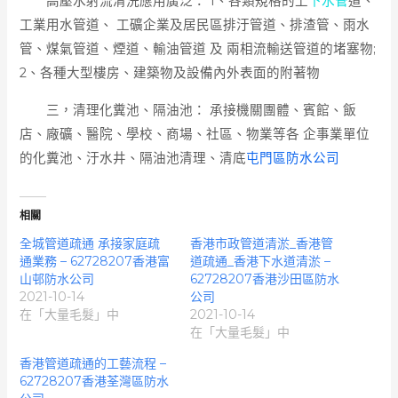
高壓水射流清洗應用廣泛： 1、各類規格的上
下水管
道、
工業用水管道、 工礦企業及居民區排汙管道、排渣管、雨水
管、煤氣管道、煙道、輸油管道 及 兩相流輸送管道的堵塞物;
2、各種大型樓房、建築物及設備內外表面的附著物
三，清理化糞池、隔油池： 承接機關團體、賓館、飯
店、廠礦、醫院、學校、商場、社區、物業等各 企事業單位
的化糞池、汙水井、隔油池清理、清底
屯門區防水公司
相關
全城管道疏通 承接家庭疏
香港市政管道清淤_香港管
通業務 – 62728207香港富
道疏通_香港下水道清淤 –
山邨防水公司
62728207香港沙田區防水
2021-10-14
公司
在「大量毛髮」中
2021-10-14
在「大量毛髮」中
香港管道疏通的工藝流程 –
62728207香港荃灣區防水