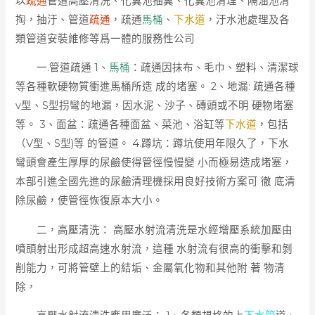
以
疏通
管道高壓清洗、化糞池抽糞、化糞池清理、隔油池清
掏，抽汙、管道
疏通
，疏通
馬桶
、
下水道
，汙水池處理及各
類管道安裝維修等爲一體的服務性公司
一.管道疏通 1、
馬桶
：疏通因抹布、毛巾、塑料、清潔球
等各種軟硬物質衝進馬桶所造 成的堵塞。 2、地漏: 疏通各種
v型、S型拐彎的地漏，因水泥、沙子、磚頭或不明 硬物堵塞
等。 3、面盆：疏通各種面盆、菜池、浴缸等
下水道
，包括
（V型、S型)等 的管道。 4.蹲坑：蹲坑使用年限久了，下水
彎頭會產生厚厚的尿鹼使得管徑慢慢變 小而極易造成堵塞，
本部引進全國先進的尿鹼清理機採用良好技術方案可 徹 底清
除尿鹼，使管徑恢復原本大小。
二，高壓清洗： 高壓水射流清洗是水經增壓系統加壓由
噴頭射出形成超高速水射流，這種 水射流有很高的衝擊和剝
削能力，可將管壁上的結垢、金屬氧化物和其他附 著 物清
除，