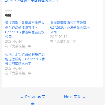
_blank”>在線下單
西貢區防水公司
相關
管道清洗：香港城市排汙大
香港管道疏通的工藝流程 –
型管道疏通清淤方法 –
62728207香港荃灣區防水
62728207香港中西區防水
公司
公司
2021-10-14
2021-10-14
在「大量毛髮」中
在「大量毛髮」中
香港汙水管道疏通的操作流
程是怎樣的 – 62728207香
港屯門區防水公司
2021-10-14
在「大量毛髮」中
文
←
Previous 文
Next 文章
→
章
章