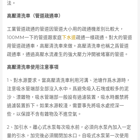
法。
高壓清洗車（管道疏通車）
工業管道疏通的管道因管道大小用的疏通機差別比較大，
100MM一下的管道跟家庭
下水道
疏通一樣疏通。對大的管道
用管道疏通車，高壓清洗車來做。高壓清洗車也稱之爲管道
疏通車，通過高壓水流產生的強大壓力沖開被堵塞的管道。
高壓清洗車使用注意事項
1、對水源要求。當高壓清洗車利用河溝、池塘作爲水源時，
注意吸水管端部全部沒入水中。爲避免吸入石塊或較多的泥
沙、漂雜物，吸水管端部一般設有過濾裝置，吸水時嚴禁將
過濾裝置拆下。如果水源較淺，需要事先將吸水處挖深一
些，以保證不含有雜物及不進空氣。
2、加引水。離心式水泵每次吸水前，必須向水泵內加入一定
量的引水，加完後必須關閉加水口。自吸式水泵第一次使用