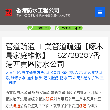
香港防水工程公司
MAI
防水工程 防水打針 風水轉運 抓漏水 天花防漏
ME
Phone 1
WhatsApp
管道疏通|工業管道疏通【啄木
鳥家庭維修】 – 62728207香
港西貢區防水公司
大量毛髮
,
專業通渠方法
,
廚房星盤
,
彈弓機
,
沙井
,
油污食物廚
餘
,
維修水喉
,
通渠教學
,
通渠服務
,
防水工程
,
高壓通渠
/ By
王
工程師
西貢區防水公司
很多家庭都會遇到管道堵了的情況，那麼，
管道堵了怎麼辦呢？管道
疏通
劑有用嗎？而工業中又用什麼
方法
疏通
清洗管道呢？下面，就來了解下管道
疏通
清理方