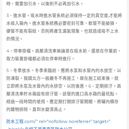
時，需要加引水，以後則不必再加引水。
3、進水管。吸水時進水管系統必須保持一定的真空度,才能將
水吸入箱內。進水管系統務必要密封可靠，軟管不能破損，
硬管不能有裂紋，否則將產生漏氣現象，也就造成吸不上水
的情況。
4、停車掛檔。高壓清洗車無論是在吸水前，還是在作業前，
取力裝置掛檔都必須在停車時進行。
5、冬季放水。冬季來臨前，應將水泵和水管內的水放空，以
防凍裂。我國北方一般嚴冬不再施工，故在施工結束後，就
立即將水泵及水管內的水排空，以防後患。6、定期排汙。高
壓清洗車貯水箱設有排汙管，該管的進口爲水箱的最低點。
經過一段時間的使用，應定期打開排汙管開關，將罐內積存
的雜物排除，直到水變清爲止。
防水工程.com/” rel=”nofollow noreferrer” target=”