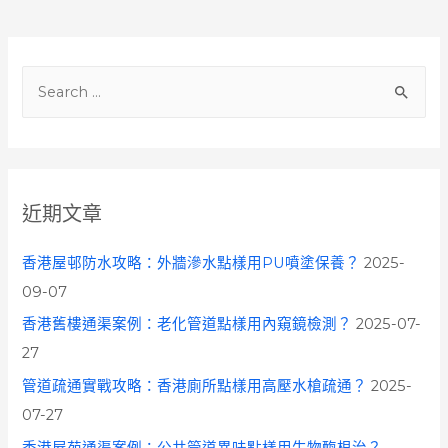
S
e
a
r
c
近期文章
h
f
香港屋邨防水攻略：外牆滲水點樣用PU噴塗保養？
2025-
o
09-07
r
香港舊樓通渠案例：老化管道點樣用內窺鏡檢測？
2025-07-
:
27
管道疏通實戰攻略：香港廁所點樣用高壓水槍疏通？
2025-
07-27
香港屋苑通渠案例：公共管道異味點樣用生物酶根治？