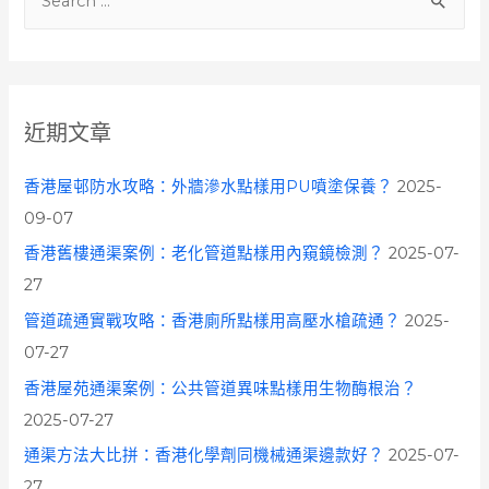
e
a
r
c
近期文章
h
f
香港屋邨防水攻略：外牆滲水點樣用PU噴塗保養？
2025-
o
09-07
r
香港舊樓通渠案例：老化管道點樣用內窺鏡檢測？
2025-07-
:
27
管道疏通實戰攻略：香港廁所點樣用高壓水槍疏通？
2025-
07-27
香港屋苑通渠案例：公共管道異味點樣用生物酶根治？
2025-07-27
通渠方法大比拼：香港化學劑同機械通渠邊款好？
2025-07-
27