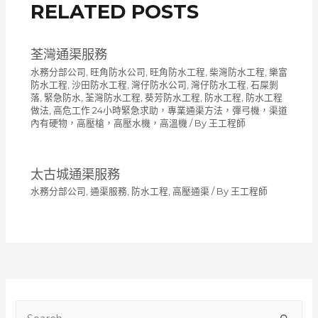
RELATED POSTS
荃灣通渠服務
水務分部公司
,
旺角防水公司
,
旺角防水工程
,
柴灣防水工程
,
樂富
防水工程
,
沙田防水工程
,
灣仔防水公司
,
灣仔防水工程
,
石屎剝
落
,
緊急防水
,
荃灣防水工程
,
葵芳防水工程
,
防水工程
,
防水工程
做法
,
高危工作 24小時緊急求助，專業通渠方法，彈弓機，渠道
內有硬物，高壓槍，高壓水機，高溫機
/ By
王工程師
太古城通渠服務
水務分部公司
,
通渠服務
,
防水工程
,
高壓通渠
/ By
王工程師
S