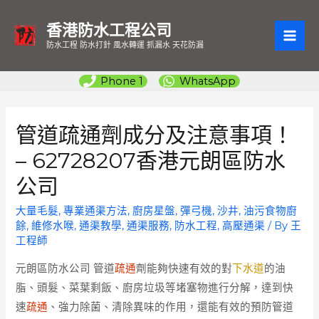
香港防水工程公司
MAI
防水工程 防水打針 風水轉運 抓漏水 天花防漏
ME
Phone 1
WhatsApp
管道疏通劑成分及注意事項！
– 62728207香港元朗區防水
公司
大量毛髮
,
專業通渠方法
,
廚房星盤
,
彈弓機
,
沙井
,
油污食物廚
餘
,
維修水喉
,
通渠教學
,
通渠服務
,
防水工程
,
高壓通渠
/ By
王
工程師
元朗區防水公司
管道
疏通
劑能夠快速有效的對
下水道
的油
脂、頭髮、菜葉剩飯、廚房垃圾等堵塞物進行分解，達到快
速
疏通
、強力除菌、清除異味的作用，還能有效的預防管道