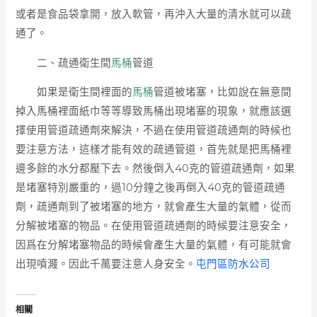
或者是食品袋拿開，放入軟管，再沖入大量的清水就可以疏
通了。
二、疏通衛生間
馬桶
管道
如果是衛生間裡面的
馬桶
管道被堵塞，比如說在無意間
掉入馬桶裡面紙巾等等導致馬桶出現堵塞的現象，就應該選
擇使用管道疏通劑來解決，不過在使用管道疏通劑的時候也
要注意方法，這樣才能有效的疏通管道，首先就是把馬桶裡
邊多餘的水分都壓下去。然後倒入40克的管道疏通劑，如果
是堵塞特別嚴重的，過10分鐘之後再倒入40克的管道疏通
劑，疏通劑到了被堵塞的地方，就會產生大量的氣體，從而
分解被堵塞的物品。在使用管道疏通劑的時候要注意安全，
因爲在分解堵塞物品的時候會產生大量的氣體，有可能就會
出現噴濺。因此千萬要注意人身安全。
屯門區防水公司
相關