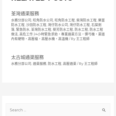
荃灣通渠服務
水務分部公司
,
旺角防水公司
,
旺角防水工程
,
柴灣防水工程
,
樂富
防水工程
,
沙田防水工程
,
灣仔防水公司
,
灣仔防水工程
,
石屎剝
落
,
緊急防水
,
荃灣防水工程
,
葵芳防水工程
,
防水工程
,
防水工程
做法
,
高危工作 24小時緊急求助，專業通渠方法，彈弓機，渠道
內有硬物，高壓槍，高壓水機，高溫機
/ By
王工程師
太古城通渠服務
水務分部公司
,
通渠服務
,
防水工程
,
高壓通渠
/ By
王工程師
S
e