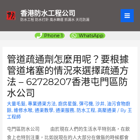
香港防水工程公司
MAI
防水工程 防水打針 風水轉運 抓漏水 天花防漏
ME
Phone 1
WhatsApp
管道疏通劑怎麼用呢？要根據
管道堵塞的情況來選擇疏通方
法 – 62728207香港屯門區防
水公司
大量毛髮
,
專業通渠方法
,
廚房星盤
,
彈弓機
,
沙井
,
油污食物廚
餘
,
維修水喉
,
通渠教學
,
通渠服務
,
防水工程
,
高壓通渠
/ By
王
工程師
屯門區防水公司
由於現在人們的生活水平特別高，在飲
食上也特別注重，比如說現在的人大部分在做飯的時候都會