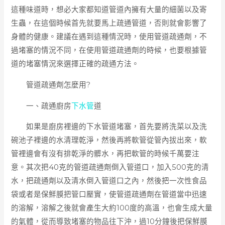
這種味道時，想必大家都知道管道內擁有大量的細菌以及寄
生蟲，在這個時候首先就要馬上疏通管道，否則就會影響了
身體的健康。建議在遇到這種情況時，使用管道疏通劑，不
過堵塞的情況不同，在使用管道疏通劑的時候，也要根據管
道的堵塞情況來選擇正確的疏通方法。
管道疏通劑怎麼用?
一、疏通廚房
下水管
道
如果是廚房裡邊的下水管道堵塞，首先要將洗菜以及洗
碗池子裡邊的水清理乾淨，然後再將軟管從管內拔出來，軟
管裡邊會有沒有排乾淨的髒水，再把軟管的時候千萬要注
意。其次把40克的管道疏通劑倒入管道口，加入500克的清
水，把疏通劑以及清水倒入管道口之內，然後把一次性食品
袋或者是保鮮膜把管口壓實，使管道疏通劑在管道當中迅速
的溶解，溶解之後就會產生大約100度的高溫，也會生成大量
的氣體，從而導致堵塞的物品往下沖，過10分鐘後把保鮮膜