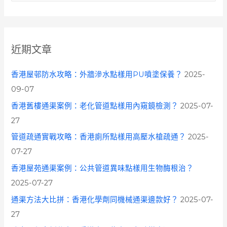
a
r
c
近期文章
h
f
香港屋邨防水攻略：外牆滲水點樣用PU噴塗保養？
2025-
o
09-07
r
香港舊樓通渠案例：老化管道點樣用內窺鏡檢測？
2025-07-
:
27
管道疏通實戰攻略：香港廁所點樣用高壓水槍疏通？
2025-
07-27
香港屋苑通渠案例：公共管道異味點樣用生物酶根治？
2025-07-27
通渠方法大比拼：香港化學劑同機械通渠邊款好？
2025-07-
27