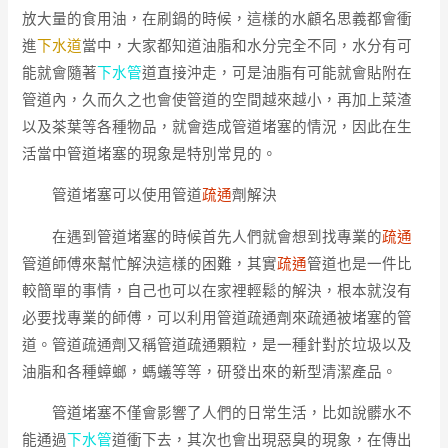
放大量的食用油，在刷鍋的時候，這樣的水顧名思義都會衝
進
下水道
當中，大家都知道油脂和水分完全不同，水分有可
能就會隨著
下水管
道直接沖走，可是油脂有可能就會貼附在
管道內，久而久之也會使管道的空間越來越小，再加上菜渣
以及茶葉等各種物品，就會造成管道堵塞的情況，因此在生
活當中管道堵塞的現象是特別常見的。
管道堵塞可以使用管道
疏通
劑解決
在遇到管道堵塞的時候首先人們就會想到找專業的
疏通
管道師傅來幫忙解決這樣的困難，其實
疏通
管道也是一件比
較簡單的事情，自己也可以在家裡輕鬆的解決，根本就沒有
必要找專業的師傅，可以利用管道疏通劑來疏通被堵塞的管
道。管道疏通劑又稱管道疏通顆粒，是一種針對於垃圾以及
油脂和各種蟑螂，螞蟻等等，研發出來的新型清潔產品。
管道堵塞不僅會影響了人們的日常生活，比如說髒水不
能通過
下水管
道衝下去，其次也會出現惡臭的現象，在傳出