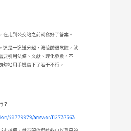
，在走到公交站之前就寫好了答案。
。這是一道送分題，濃硫酸很危險，就
需要引用法條、文獻、理化參數。不
匆匆地用手機寫下了若干不行。
行？
ion/4877
9979/answer/112737563
越走越遠，離不開你們這些自以爲是的