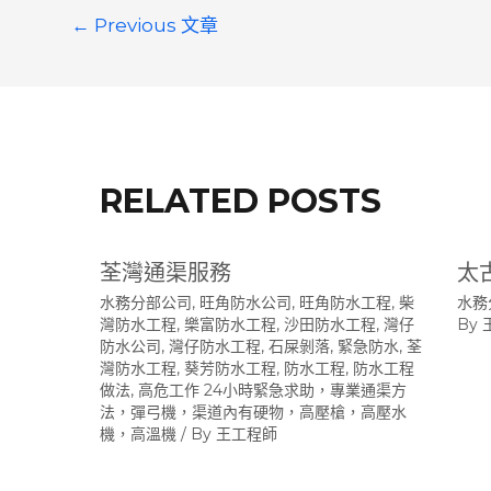
文
←
Previous 文章
章
導
覽
RELATED POSTS
荃灣通渠服務
太
水務分部公司
,
旺角防水公司
,
旺角防水工程
,
柴
水務
灣防水工程
,
樂富防水工程
,
沙田防水工程
,
灣仔
By
防水公司
,
灣仔防水工程
,
石屎剝落
,
緊急防水
,
荃
灣防水工程
,
葵芳防水工程
,
防水工程
,
防水工程
做法
,
高危工作 24小時緊急求助，專業通渠方
法，彈弓機，渠道內有硬物，高壓槍，高壓水
機，高溫機
/ By
王工程師