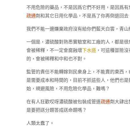
不用危險的藥品，不是因爲它們不好用，是因爲有
疏通
劑和其它日用化學品，不是爲了你再倒退回去
我們不能一邊嫌棄政府沒有給你們藍天白雲，青山
一個是，濃硫酸對熟悉實驗室和工廠的人，都是很
會被稀釋，不一定會腐蝕壞
下水道
，可這種冒險沒
的，會被稀釋和中和也不對。
監管的責任不能轉嫁到民衆身上，不能賣的東西，
是需要成本和時間的，目前不抓這些人，他們也是
始，規避風險，不用危險化學品，難嗎？
在有人狂歡哎呀濃硫酸被包裝成管道
疏通
劑大肆出
是要把送分題答成送命題嗎？
人類太蠢了。