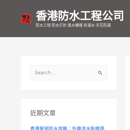
香港防水工程公司
防水工程 防水打針 風水轉運 抓漏水 天花防漏
S
e
a
r
c
近期文章
h
f
香港屋邨防水攻略：外牆滲水點樣用