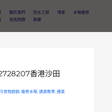
頁
關於我們
防水工程
博客
水喉維修
薦
常見問題
聯繫
2728207香港沙田
污食物廚餘
,
維修水喉
,
通渠教學
,
通渠