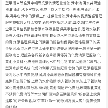
型環衛車等吸污車輛專業清掏清理化糞池,污水池.污水井隔油
池,化油池,地下室排污池,並可以人工掏挖化糞池,隔油池,污水
井,清井底,污水的清運工作;提供化糞池,污水井的長期維護管理
服務誠邀各大社區物業,酒店賓館飯店,大廈,學校,醫院,單位等
企事業單位長期和香港水務港島區通渠承包合作,香港水務將
派專人進行維護管理多年來.我香港水務港島區通渠依靠雄厚
的實力.港島區通渠上門通渠的服務和優惠的價格贏得了的廣
泛認可.香港水務港島區通渠將始終秉承服務第一,信譽第一的
服務宗旨,竭誠為各界新老客戶提供優質的化糞池清理服務.化
糞池小資料:化糞池是處理污水中的污物,並加以過濾沉澱的小
型污水處理系統.化糞池利用沉澱和厭氧,發酵的原理,港島區通
渠將污水中的糞便,紙屑,病原蟲等懸浮物固體和有機物等在池
底進行無氧分解,上層的水化物體,進入管道流走,防止了管道堵
塞化糞池按材質分為.磚砌化糞池,鋼筋砼化糞池,玻璃鋼化糞池,
不銹鋼化糞池等等本公司所属港島區通渠秉承“顧客至上銳意
進取”的經營理念,堅持“客戶第一”的原則為廣大客戶提供優質
的服務!