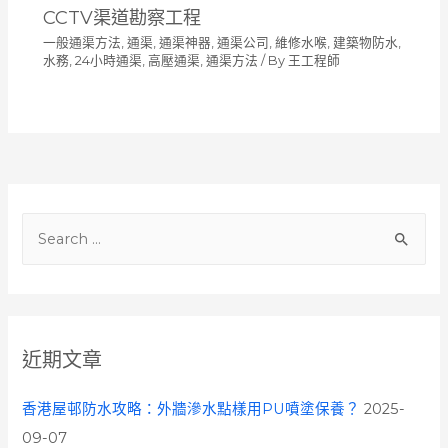
CCTV渠道勘察工程
一般通渠方法
,
通渠, 通渠神器, 通渠公司, 維修水喉, 建築物防水,
水務, 24小時通渠, 高壓通渠
,
通渠方法
/ By
王工程師
S
e
a
r
c
近期文章
h
f
香港屋邨防水攻略：外牆滲水點樣用PU噴塗保養？
2025-
o
09-07