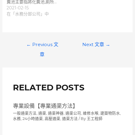
糞池主要指將化糞池,廁所…
2021-02-15
在「水務分部公司」中
文
←
Previous 文
Next 文章
→
章
章
導
覽
RELATED POSTS
專業設備【專業通渠方法】
一般通渠方法
,
通渠, 通渠神器, 通渠公司, 維修水喉, 建築物防水,
水務, 24小時通渠, 高壓通渠
,
通渠方法
/ By
王工程師