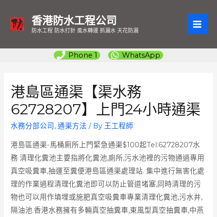
香港防水工程公司
MAI
防水工程 防水打針 風水轉運 抓漏水 天花防漏
ME
Phone 1
WhatsApp
港島區通渠【渠水務
62728207】上門24小時通渠
水務分部公司
,
通渠方法
/ By
王工程師
港島區通渠-馬桶厠所上門緊急通渠$100起Tel:62728207水
務 清理化糞池主要指將化糞池,廁所,污水池裡的污物通過專用
真空吸糞車,抽運至糞便港島區通渠處理站. 集中進行無害化處
理的作業過程清理化糞池即可以防止管道堵塞,同時清理的污
物也可以用作填埋或施肥真空吸糞車專業清理化糞池,污水井,
隔油池.香港水務擁有多輛真空抽糞車,東風型真空抽糞車,中燕