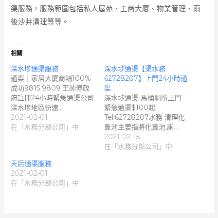
渠服務，服務範圍包括私人屋苑、工商大廈、物業管理、雨
後沙井清理等等。
相關
深水埗通渠服務
深水埗通渠【渠水務
通渠｜家居大厦商舖100%
62728207】上門24小時通
成功9815 9809 王師傅政
渠
府註冊24小時緊急通渠公司
深水埗通渠-馬桶厠所上門
深水埗地區快速…
緊急通渠$100起
2021-02-01
Tel:62728207水務 清理化
在「水務分部公司」中
糞池主要指將化糞池,廁…
2021-02-15
在「水務分部公司」中
天后通渠服務
2021-02-01
在「水務分部公司」中