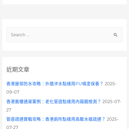
S
e
a
r
c
近期文章
h
f
香港屋邨防水攻略：外牆滲水點樣用PU噴塗保養？
2025-
o
09-07
r
香港舊樓通渠案例：老化管道點樣用內窺鏡檢測？
2025-07-
:
27
管道疏通實戰攻略：香港廁所點樣用高壓水槍疏通？
2025-
07-27