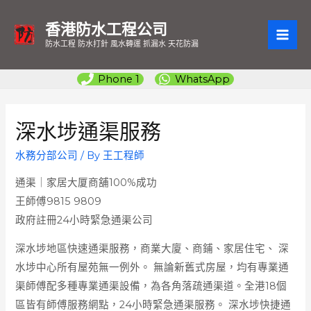
香港防水工程公司
MAI
防水工程 防水打針 風水轉運 抓漏水 天花防漏
ME
Phone 1
WhatsApp
深水埗通渠服務
水務分部公司
/ By
王工程師
通渠｜家居大厦商舖100%成功
王師傅9815 9809
政府註冊24小時緊急通渠公司
深水埗地區快速通渠服務，商業大廈、商鋪、家居住宅、 深
水埗中心所有屋苑無一例外。
無論新舊式房屋，均有專業通
渠師傅配多種專業通渠設備，為各角落疏通渠道。全港18個
區皆有師傅服務網點，24小時緊急通渠服務。 深水埗快捷通