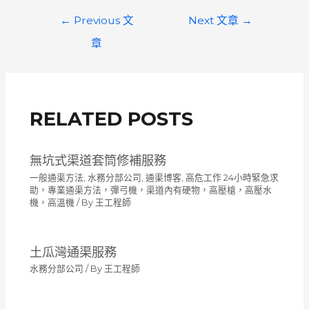
文
←
Previous 文
Next 文章
→
章
章
導
覽
RELATED POSTS
無坑式渠道套筒修補服務
一般通渠方法
,
水務分部公司
,
通渠博客
,
高危工作 24小時緊急求
助，專業通渠方法，彈弓機，渠道內有硬物，高壓槍，高壓水
機，高溫機
/ By
王工程師
土瓜灣通渠服務
水務分部公司
/ By
王工程師