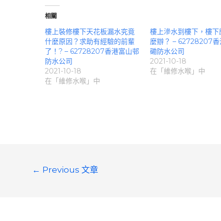
相關
樓上裝修樓下天花板漏水究竟
樓上滲水到樓下，樓下
什麼原因？求助有經驗的前輩
麼辦？ – 62728207
了！? – 62728207香港富山邨
磡防水公司
防水公司
2021-10-18
2021-10-18
在「維修水喉」中
在「維修水喉」中
文
←
Previous 文章
章
導
覽