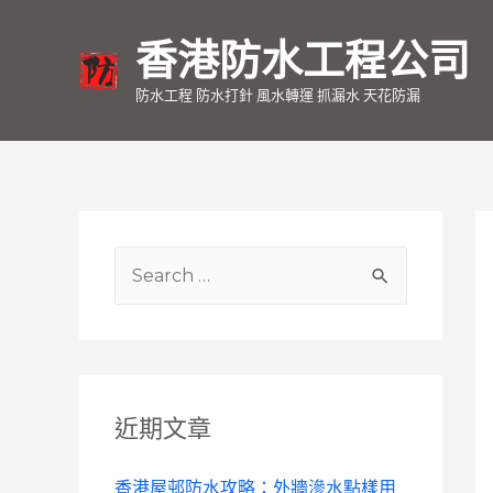
香港防水工程公司
防水工程 防水打針 風水轉運 抓漏水 天花防漏
S
e
a
r
c
近期文章
h
f
香港屋邨防水攻略：外牆滲水點樣用