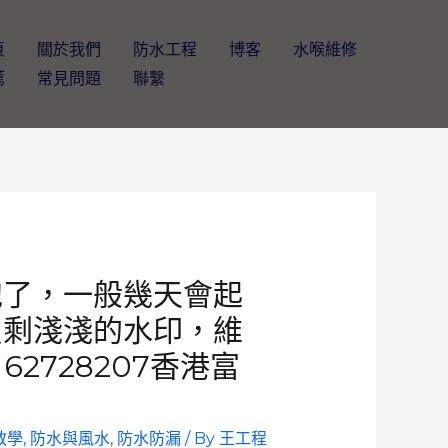
頁
關於我們
防水工程
博客
水喉維修
薦
常見問題
聯繫
泡了，一般幾天會起
只剩淺淺的水印，維
62728207香港富
教學
,
防水與風水
,
防水防漏
/ By
王工程