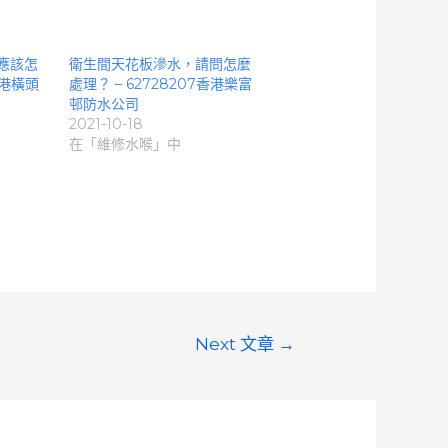
應該怎
衛生間天花板滲水，請問怎麼
香港橫頭
處理？ – 62728207香港樂富
邨防水公司
2021-10-18
在「維修水喉」中
Next 文章
→