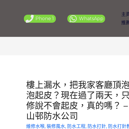
主
Phone 1
WhatsApp
推
樓上漏水，把我家客廳頂
泡起皮？現在過了兩天，
修說不會起皮，真的嗎？ – 
山邨防水公司
維修水喉
,
裝修風水
,
防水工程
,
防水打針
,
防水打針