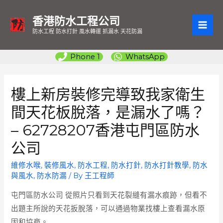
香港防水工程公司
MAI
防水工程 防水打針 風水轉運 抓漏水 天花防漏
ME
Phone 1
WhatsApp
樓上新房裝修完導致我家衛生
間天花板脫落，是漏水了嗎？
– 62728207香港屯門區防水
公司
維修水喉
,
裝修風水
,
防水工程
,
防水打針
,
防水打針教學
,
防水
與風水
,
防水防漏
/ By
王工程師
屯門區防水公司
從照片只看到天花裂縫有漏水痕跡，但看不
出題主所說的天花扳脫落，可以通過物業找樓上查看漏水原
因和協商。