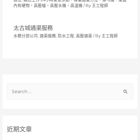
內有硬物，高壓槍，高壓水機，高溫機
/ By
王工程師
太古城通渠服務
水務分部公司
,
通渠服務
,
防水工程
,
高壓通渠
/ By
王工程師
S
e
a
r
c
近期文章
h