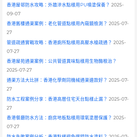
f
香港屋邨防水攻略：外牆滲水點樣用PU噴塗保養？
2025-
o
09-07
r
香港舊樓通渠案例：老化管道點樣用內窺鏡檢測？
2025-07-
:
27
管道疏通實戰攻略：香港廁所點樣用高壓水槍疏通？
2025-
07-27
香港屋苑通渠案例：公共管道異味點樣用生物酶根治？
2025-07-27
通渠方法大比拼：香港化學劑同機械通渠邊款好？
2025-07-
27
防水工程案例分享：香港高層住宅天台點樣止漏？
2025-07-
27
香港餐廳防水方法：廚房地板點樣用環氧塗層保護？
2025-
07-27
防水失敗案例分析：香港點樣避免選錯防水塗料？
2025-07-