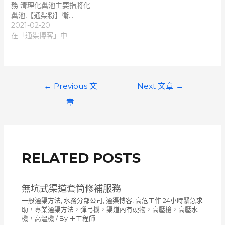
務 清理化糞池主要指將化
糞池,【通渠粉】衛…
2021-02-20
在「通渠博客」中
文
←
Previous 文
Next 文章
→
章
章
導
覽
RELATED POSTS
無坑式渠道套筒修補服務
一般通渠方法
,
水務分部公司
,
通渠博客
,
高危工作 24小時緊急求
助，專業通渠方法，彈弓機，渠道內有硬物，高壓槍，高壓水
機，高溫機
/ By
王工程師