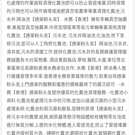
化處理的作業過程清理化糞池即可以防止管道堵塞,同時清理
的污物也可以用作填埋或施肥真空吸糞車專業清理化糞池,污
水井,隔油池【通渠粉头发】. 水務【香港】擁有多輛真空抽糞
車,東風型真空抽糞車,中燕型環衛車等吸污車輛專業清掏清理
化糞池,【通渠粉头发】污水池. 污水井隔油池,化油池,地下室
排污池,並可以人工掏挖化糞池,【通渠粉头发】隔油池,污水井,
清井底,污水的清運工作;提供化糞池,污水井的長期維護管理服
務誠邀各大社區物業, 酒店賓館飯店,學校,醫院,大廈,單位等企
事業單位長期和香港水務承包合作, 水務【香港】將派專人進
行維護管理多年來.我香港水務依靠雄厚的實力.如果出现通渠
粉头发上門通渠的服務和優惠的價格贏得了的廣泛認可 . –水
務【香港】通渠粉头发提供優質的化糞池清理服務. -化糞池小
資料:化糞池是處理污水中的污物,並加以過濾沉澱的小型污水
處理系統.化糞池利用沉澱和厭氧,發酵的原理【通渠粉头发】,
將污水中的糞便,紙屑,病原蟲等懸浮物固體和有機物等在池底
進行無氧分解,上層的水化物體,進入管道流走,防止了管道堵塞
化糞池按材質分為. -磚砌化糞池,鋼筋砼化糞池,玻璃鋼化糞池,