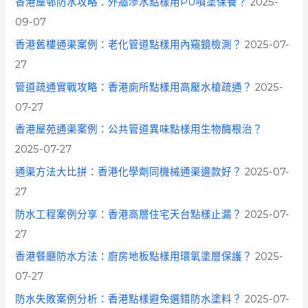
香港屋邨防水攻略：外牆滲水點樣用PU噴塗保養？
2025-
o
09-07
r
香港舊樓通渠案例：老化管道點樣用內窺鏡檢測？
2025-07-
:
27
管道疏通實戰攻略：香港廁所點樣用高壓水槍疏通？
2025-
07-27
香港屋苑通渠案例：公共管道異味點樣用生物酶根治？
2025-07-27
通渠方法大比拼：香港化學劑同機械通渠邊款好？
2025-07-
27
防水工程案例分享：香港高層住宅天台點樣止漏？
2025-07-
27
香港餐廳防水方法：廚房地板點樣用環氧塗層保護？
2025-
07-27
防水失敗案例分析：香港點樣避免選錯防水塗料？
2025-07-