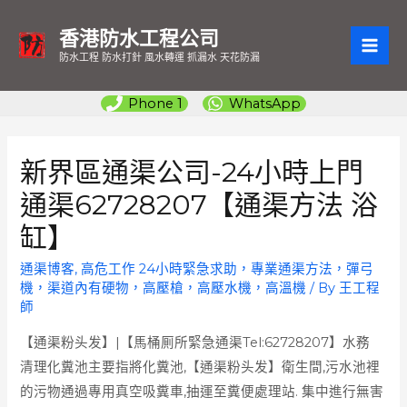
香港防水工程公司
MAI
防水工程 防水打針 風水轉運 抓漏水 天花防漏
ME
Phone 1
WhatsApp
新界區通渠公司-24小時上門
通渠62728207【通渠方法 浴
缸】
通渠博客
,
高危工作 24小時緊急求助，專業通渠方法，彈弓
機，渠道內有硬物，高壓槍，高壓水機，高溫機
/ By
王工程
師
【通渠粉头发】|【馬桶厠所緊急通渠Tel:62728207】水務
清理化糞池主要指將化糞池,【通渠粉头发】衛生間,污水池裡
的污物通過專用真空吸糞車,抽運至糞便處理站. 集中進行無害