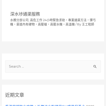
深水埗通渠服務
水務分部公司
,
高危工作 24小時緊急求助，專業通渠方法，彈弓
機，渠道內有硬物，高壓槍，高壓水機，高溫機
/ By
王工程師
S
e
a
r
c
近期文章
h
f