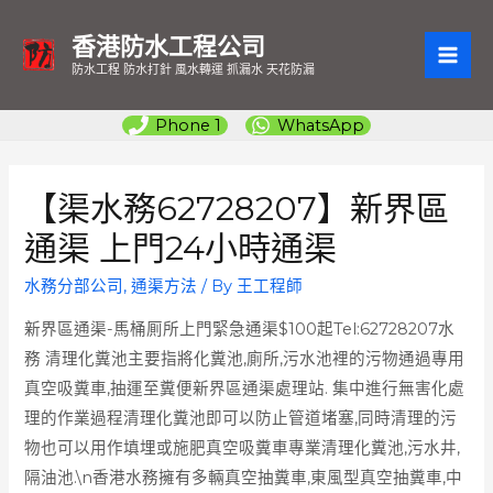
香港防水工程公司
MAI
防水工程 防水打針 風水轉運 抓漏水 天花防漏
ME
Phone 1
WhatsApp
【渠水務62728207】新界區
通渠 上門24小時通渠
水務分部公司
,
通渠方法
/ By
王工程師
新界區通渠-馬桶厠所上門緊急通渠$100起Tel:62728207水
務 清理化糞池主要指將化糞池,廁所,污水池裡的污物通過專用
真空吸糞車,抽運至糞便新界區通渠處理站. 集中進行無害化處
理的作業過程清理化糞池即可以防止管道堵塞,同時清理的污
物也可以用作填埋或施肥真空吸糞車專業清理化糞池,污水井,
隔油池.\n香港水務擁有多輛真空抽糞車,東風型真空抽糞車,中