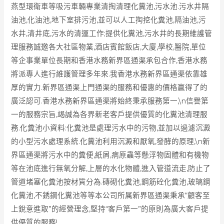
燕型環衛車等吸污車輛專業清掏清理化糞池,污水池.污水井隔
油池,化油池,地下室排污池,並可以人工掏挖化糞池,隔油池,污
水井,清井底,污水的清運工作;提供化糞池,污水井的長期維護管
理服務誠邀各大社區物業,酒店賓館飯店,大廈,學校,醫院,單位
等企事業單位長期和香港水務新界區通渠承包合作,香港水務
將派專人進行維護管理多年來.我香港水務新界區通渠依靠雄
厚的實力.新界區通渠上門通渠的服務和優惠的價格贏得了的
廣泛認可.香港水務新界區通渠將始終秉承服務第一,\n信譽第
一的服務宗旨,竭誠為各界新老客戶提供優質的化糞池清理服
務.化糞池小資料:化糞池是處理污水中的污物,並加以過濾沉澱
的小型污水處理系統.化糞池利用沉澱和厭氧,發酵的原理,\n新
界區通渠將污水中的糞便,紙屑,病原蟲等懸浮物固體和有機物
等在池底進行無氧分解,上層的水化物體,進入管道流走,防止了
管道堵塞化糞池按材質分為.磚砌化糞池,鋼筋砼化糞池,玻璃鋼
化糞池,不銹鋼化糞池等等本公司所属新界區通渠秉承“顧客至
上銳意進取”的經營理念,堅持“客戶第一”的原則為廣大客戶提
供優質的服務!