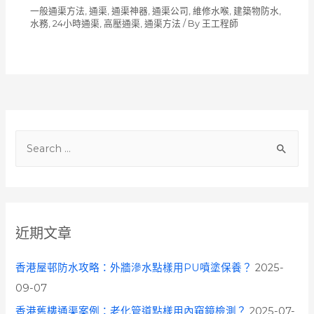
一般通渠方法
,
通渠, 通渠神器, 通渠公司, 維修水喉, 建築物防水,
水務, 24小時通渠, 高壓通渠
,
通渠方法
/ By
王工程師
S
e
a
r
c
近期文章
h
f
香港屋邨防水攻略：外牆滲水點樣用PU噴塗保養？
2025-
o
09-07
r
香港舊樓通渠案例：老化管道點樣用內窺鏡檢測？
2025-07-