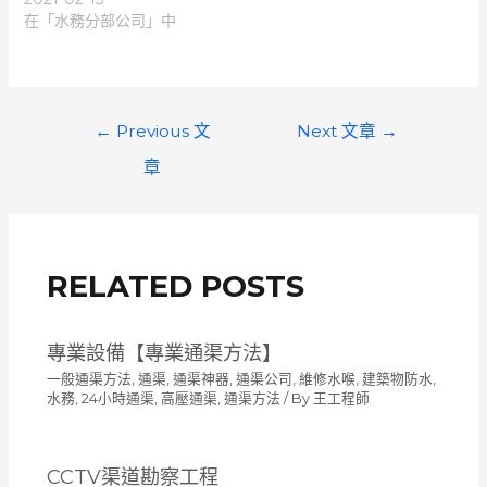
在「水務分部公司」中
文
←
Previous 文
Next 文章
→
章
章
導
覽
RELATED POSTS
專業設備【專業通渠方法】
一般通渠方法
,
通渠, 通渠神器, 通渠公司, 維修水喉, 建築物防水,
水務, 24小時通渠, 高壓通渠
,
通渠方法
/ By
王工程師
CCTV渠道勘察工程