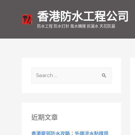
香港防水工程公司
防水工程 防水打針 風水轉運 抓漏水 天花防漏
S
e
a
r
c
近期文章
h
f
香港屋邨防水攻略：外牆滲水點樣用