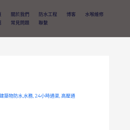
頁
關於我們
防水工程
博客
水喉維修
薦
常見問題
聯繫
 建築物防水,水務, 24小時通渠, 高壓通