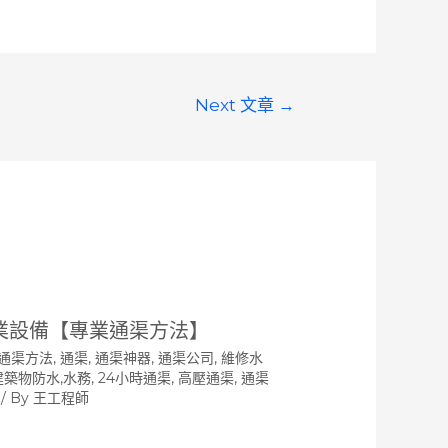
Next 文章
→
業設備【專業通渠方法】
通渠方法
,
通渠, 通渠神器, 通渠公司, 維修水
 建築物防水,水務, 24小時通渠, 高壓通渠
,
通渠
/ By
王工程師