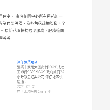
居住宅、 康怡花園中心所有屋苑無一
專業通渠設備，為各角落疏通渠道。全
務。 康怡花園快捷通渠服務，服務範圍
理等等。
灣仔通渠服務
通渠｜家居大厦商舖100%成功
王師傅9815 9809 政府註冊24
小時緊急通渠公司 灣仔地區快
速通…
2021-02-01
在「水務分部公司」中