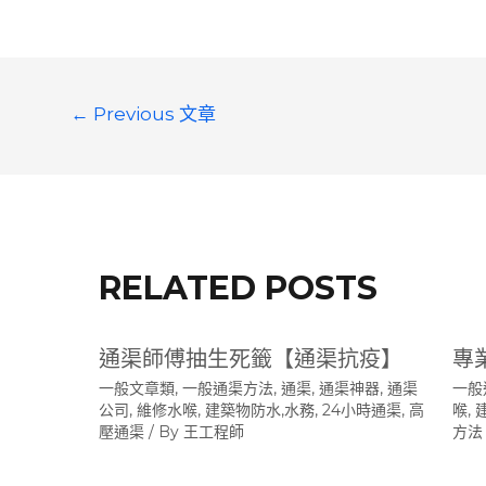
文
←
Previous 文章
章
導
覽
RELATED POSTS
通渠師傅抽生死籤【通渠抗疫】
專
一般文章類
,
一般通渠方法
,
通渠, 通渠神器, 通渠
一般
公司, 維修水喉, 建築物防水,水務, 24小時通渠, 高
喉,
壓通渠
/ By
王工程師
方法