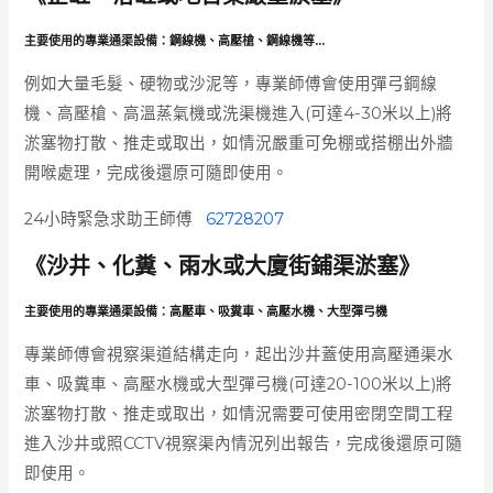
主要使用的專業通渠設備：
鋼線機、高壓槍、鋼線機等…
例如大量毛髮、硬物或沙泥等，專業師傅會使用彈弓鋼線
機、高壓槍、高溫蒸氣機或洗渠機進入(可達4-30米以上)將
淤塞物打散、推走或取出，如情況嚴重可免棚或搭棚出外牆
開喉處理，完成後還原可隨即使用。
24小時緊急求助王師傅
62728207
《沙井、化糞、雨水或大廈街鋪渠淤塞》
主要使用的專業通渠設備：
高壓車、吸糞車、高壓水機、大型彈弓機
專業師傅會視察渠道結構走向，起出沙井蓋使用高壓通渠水
車、吸糞車、高壓水機或大型彈弓機(可達20-100米以上)將
淤塞物打散、推走或取出，如情況需要可使用密閉空間工程
進入沙井或照CCTV視察渠內情況列出報告，完成後還原可隨
即使用。