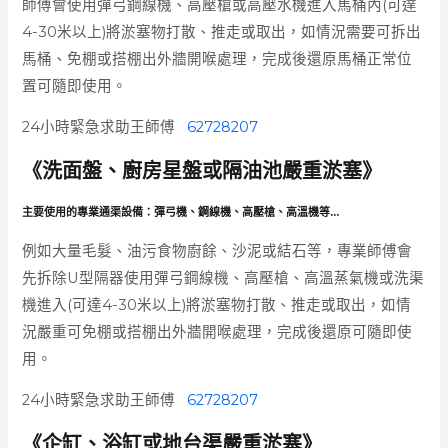
師傅會使用彈弓鋼線機、高壓槍或高壓水機進入馬桶內(可達
4-30米以上)將淤塞物打散、推走或取出，如情況需要可拆出
馬桶、免棚或搭棚出外牆開喉處理，完成後還原馬桶正常位
置可隨即使用。
24小時緊急求助王師傅
62728207
《洗面盤、廚房星盤或隔油池嚴重淤塞》
主要使用的專業通渠設備：
彈弓機、鋼線機、高壓槍、高溫機等…
例如大量毛髮、油污食物廚餘、沙泥或結石等，專業師傅會
先拆除U型隔器使用彈弓鋼線機、高壓槍、高溫蒸氣機或洗渠
機進入(可達4-30米以上)將淤塞物打散、推走或取出，如情
況嚴重可免棚或搭棚出外牆開喉處理，完成後還原可隨即使
用。
24小時緊急求助王師傅
62728207
《企缸、浴缸或地台渠嚴重淤塞》