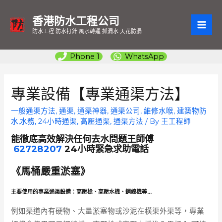
香港防水工程公司
MAI
防水工程 防水打針 風水轉運 抓漏水 天花防漏
ME
Phone 1
WhatsApp
專業設備【專業通渠方法】
一般通渠方法
,
通渠, 通渠神器, 通渠公司, 維修水喉, 建築物防
水,水務, 24小時通渠, 高壓通渠
,
通渠方法
/ By
王工程師
能徹底高效解決任何去水問題王師傅
62728207
24小時緊急求助電話
《馬桶嚴重淤塞》
主要使用的專業通渠設備：
高壓槍、高壓水機、鋼線機等…
例如渠道內有硬物、大量淤塞物或沙泥在橫渠外渠等，專業