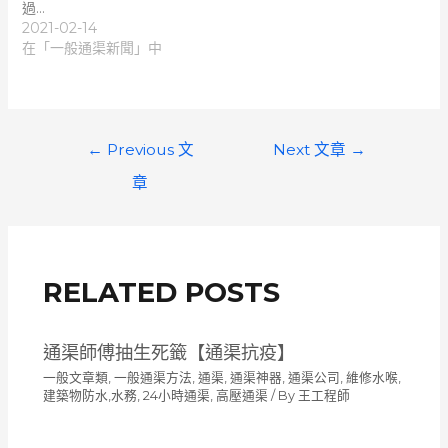
過…
2021-02-14
在「一般通渠新聞」中
文
←
Previous 文
Next 文章
→
章
章
導
覽
RELATED POSTS
通渠師傅抽生死籤【通渠抗疫】
一般文章類
,
一般通渠方法
,
通渠, 通渠神器, 通渠公司, 維修水喉,
建築物防水,水務, 24小時通渠, 高壓通渠
/ By
王工程師