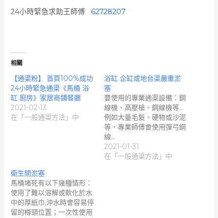
24小時緊急求助王師傅
62728207
相關
【通渠粉】 首頁100%成功
浴缸 企缸或地台渠嚴重淤
24小時緊急通渠《馬桶 浴
塞
缸 廚房》家居商鋪餐廳
要使用的專業通渠設備：鋼
2021-02-13
線機、高壓槍、鋼線機等…
在「一般通渠方法」中
例如大量毛髮、硬物或沙泥
等，專業師傅會使用彈弓鋼
線…
2021-01-31
在「一般通渠方法」中
衛生間淤塞
馬桶堵死有以下幾種情形：
使用了難以溶解或軟化於水
中的厚紙巾,沖水時會容易停
留的樽頸位置；一次性使用