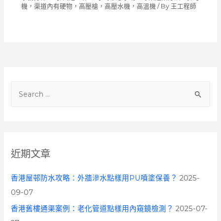
機，渠道內有硬物，高壓槍，高壓水機，高溫機
/ By
王工程師
S
e
a
r
c
近期文章
h
f
香港屋邨防水攻略：外牆滲水點樣用PU噴塗保養？
2025-
o
09-07
r
香港舊樓通渠案例：老化管道點樣用內窺鏡檢測？
2025-07-
: