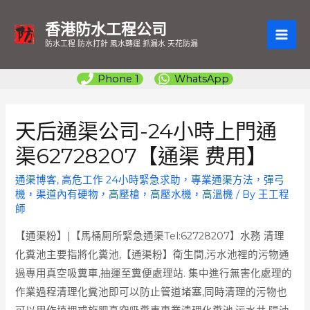
香港防水工程公司
MAI
防水工程 防水打針 風水轉運 抓漏水 天花防漏
ME
Phone 1
WhatsApp
天后通渠公司-24小時上門通
渠62728207【通渠 费用】
通渠博客
,
高危工作 24小時緊急求助，專業通渠方法，彈弓
機，渠道內有硬物，高壓槍，高壓水機，高溫機
/ By
王工程
師
【通渠粉】|【馬桶厠所緊急通渠Tel:62728207】水務 清理
化糞池主要指將化糞池,【通渠粉】衛生間,污水池裡的污物通
過專用真空吸糞車,抽運至糞便處理站. 集中進行無害化處理的
作業過程清理化糞池即可以防止管道堵塞,同時清理的污物也