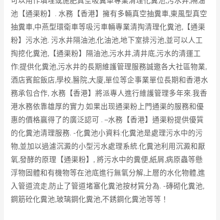
可以用作填埋或施肥真空吸糞車專業清理化糞池,污水井,隔油
池【通渠粉】. 水務【香港】擁有多輛真空抽糞車,東風型真空
抽糞車,中燕型環衛車等吸污車輛專業清掏清理化糞池,【通渠
粉】污水池. 污水井隔油池,化油池,地下室排污池,並可以人工
掏挖化糞池,【通渠粉】隔油池,污水井,清井底,污水的清運工
作;提供化糞池,污水井的長期維護管理服務誠邀各大社區物業,
酒店賓館飯店,學校,醫院,大廈,單位等企事業單位長期和香港水
務承包合作, 水務【香港】將派專人進行維護管理多年來.我香
港水務依靠雄厚的實力.如果出现通渠粉上門通渠的服務和優
惠的價格贏得了的廣泛認可 . –水務【香港】通渠粉提供優質
的化糞池清理服務. -化糞池小資料:化糞池是處理污水中的污
物,並加以過濾沉澱的小型污水處理系統.化糞池利用沉澱和厭
氧,發酵的原理【通渠粉】, 將污水中的糞便,紙屑,病原蟲等懸
浮物固體和有機物等在池底進行無氧分解,上層的水化物體,進
入管道流走,防止了管道堵塞化糞池按材質分為. -磚砌化糞池,
鋼筋砼化糞池,玻璃鋼化糞池,不銹鋼化糞池等等！