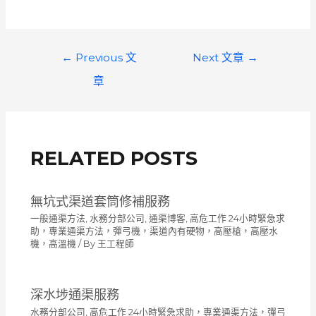
文
←
Previous 文
Next 文章
→
章
章
導
覽
RELATED POSTS
無坑式渠道套筒修補服務
一般通渠方法
,
水務分部公司
,
通渠博客
,
高危工作 24小時緊急求
助，專業通渠方法，彈弓機，渠道內有硬物，高壓槍，高壓水
機，高溫機
/ By
王工程師
深水埗通渠服務
水務分部公司
,
高危工作 24小時緊急求助，專業通渠方法，彈弓