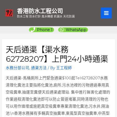
香港防水工程公司
MAI
防水工程 防水打針 風水轉運 抓漏水 天花防漏
ME
Phone 1
WhatsApp
天后通渠【渠水務
62728207】上門24小時通渠
水務分部公司
,
通渠方法
/ By
王工程師
天后通渠-馬桶厠所上門緊急通渠$100起Tel:62728207水務
清理化糞池主要指將化糞池,廁所,污水池裡的污物通過專用真
空吸糞車,抽運至糞便天后通渠處理站. 集中進行無害化處理的
作業過程清理化糞池即可以防止管道堵塞,同時清理的污物也
可以用作填埋或施肥真空吸糞車專業清理化糞池,污水井,隔油
池.\n香港水務擁有多輛真空抽糞車,東風型真空抽糞車,中燕型