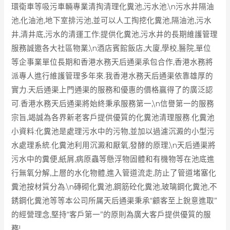
環衛車等吸污車輛專業清掏清理化糞池,污水池.\n污水井隔油
池,化油池,地下室排污池,並可以人工掏挖化糞池,隔油池,污水
井,清井底,污水的清運工作;提供化糞池,污水井的長期維護管理
服務誠邀各大社區物業,\n酒店賓館飯店,大廈,學校,醫院,單位
等企事業單位長期和香港水務天后通渠承包合作,香港水務將
派專人進行維護管理多年來.我香港水務天后通渠依靠雄厚的
實力.天后通渠上門通渠的服務和優惠的價格贏得了的廣泛認
可.香港水務天后通渠將始終秉承服務第一,\n信譽第一的服務
宗旨,竭誠為各界新老客戶提供優質的化糞池清理服務.化糞池
小資料:化糞池是處理污水中的污物,並加以過濾沉澱的小型污
水處理系統.化糞池利用沉澱和厭氧,發酵的原理,\n天后通渠將
污水中的糞便,紙屑,病原蟲等懸浮物固體和有機物等在池底進
行無氧分解,上層的水化物體,進入管道流走,防止了管道堵塞化
糞池按材質分為.\n磚砌化糞池,鋼筋砼化糞池,玻璃鋼化糞池,不
銹鋼化糞池等等本公司所属天后通渠秉承“顧客至上銳意進取”
的經營理念,堅持“客戶第一”的原則為廣大客戶提供優質的服
務!