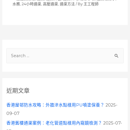
水務, 24小時通渠, 高壓通渠
,
通渠方法
/ By
王工程師
S
e
a
r
c
近期文章
h
f
香港屋邨防水攻略：外牆滲水點樣用PU噴塗保養？
2025-
o
09-07
r
香港舊樓通渠案例：老化管道點樣用內窺鏡檢測？
2025-07-
: