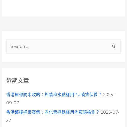
S
e
a
r
c
近期文章
h
f
香港屋邨防水攻略：外牆滲水點樣用PU噴塗保養？
2025-
o
09-07
r
香港舊樓通渠案例：老化管道點樣用內窺鏡檢測？
2025-07-
:
27