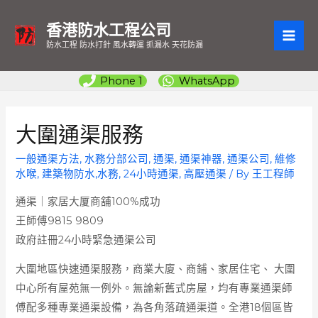
香港防水工程公司
MAI
防水工程 防水打針 風水轉運 抓漏水 天花防漏
ME
Phone 1
WhatsApp
大圍通渠服務
一般通渠方法
,
水務分部公司
,
通渠, 通渠神器, 通渠公司, 維修
水喉, 建築物防水,水務, 24小時通渠, 高壓通渠
/ By
王工程師
通渠｜家居大厦商舖100%成功
王師傅9815 9809
政府註冊24小時緊急通渠公司
大圍地區快速通渠服務，商業大廈、商鋪、家居住宅、 大圍
中心所有屋苑無一例外。無論新舊式房屋，均有專業通渠師
傅配多種專業通渠設備，為各角落疏通渠道。全港18個區皆