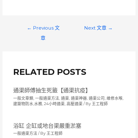
文
←
Previous 文
Next 文章
→
章
章
導
覽
RELATED POSTS
通渠師傅抽生死籤【通渠抗疫】
一般文章類
,
一般通渠方法
,
通渠, 通渠神器, 通渠公司, 維修水喉,
建築物防水,水務, 24小時通渠, 高壓通渠
/ By
王工程師
浴缸 企缸或地台渠嚴重淤塞
一般通渠方法
/ By
王工程師