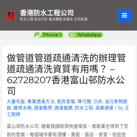
香港防水工程公司
MAI
防水工程 防水打針 風水轉運 抓漏水 天花防漏
ME
Phone 1
WhatsApp
做管道管道疏通清洗的辦理管
道疏通清洗資質有用嗎？ –
62728207香港富山邨防水公
司
大量毛髮
,
專業通渠方法
,
廚房星盤
,
彈弓機
,
沙井
,
油污食物廚
餘
,
維修水喉
,
通渠教學
,
通渠服務
,
防水工程
,
高壓通渠
/ By
王
工程師
富山邨防水公司
隨著我國經濟快速增長，餐飲業也得到了空
前的發展，每個城市都有酒樓、賓館、飯店、食堂，但這些