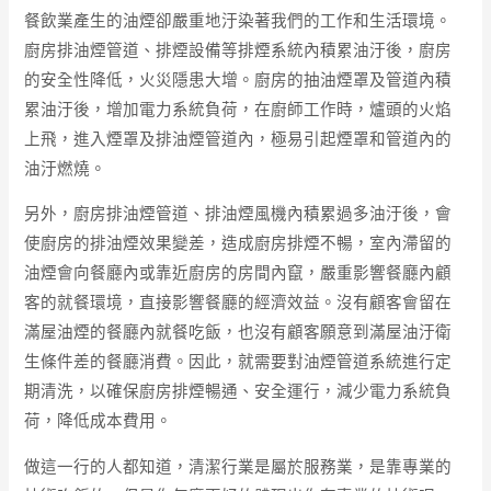
餐飲業產生的油煙卻嚴重地汙染著我們的工作和生活環境。
廚房排油煙管道、排煙設備等排煙系統內積累油汙後，廚房
的安全性降低，火災隱患大增。廚房的抽油煙罩及管道內積
累油汙後，增加電力系統負荷，在廚師工作時，爐頭的火焰
上飛，進入煙罩及排油煙管道內，極易引起煙罩和管道內的
油汙燃燒。
另外，廚房排油煙管道、排油煙風機內積累過多油汙後，會
使廚房的排油煙效果變差，造成廚房排煙不暢，室內滯留的
油煙會向餐廳內或靠近廚房的房間內竄，嚴重影響餐廳內顧
客的就餐環境，直接影響餐廳的經濟效益。沒有顧客會留在
滿屋油煙的餐廳內就餐吃飯，也沒有顧客願意到滿屋油汙衛
生條件差的餐廳消費。因此，就需要對油煙管道系統進行定
期清洗，以確保廚房排煙暢通、安全運行，減少電力系統負
荷，降低成本費用。
做這一行的人都知道，清潔行業是屬於服務業，是靠專業的