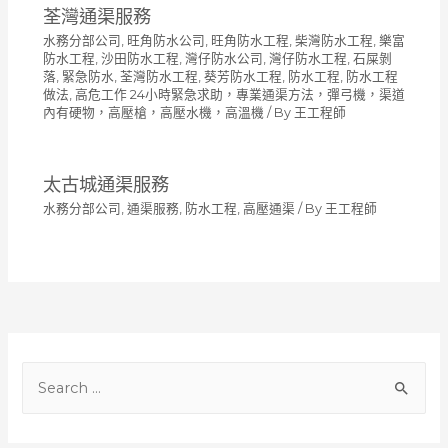
荃灣通渠服務
水務分部公司
,
旺角防水公司
,
旺角防水工程
,
柴灣防水工程
,
樂富
防水工程
,
沙田防水工程
,
灣仔防水公司
,
灣仔防水工程
,
石屎剝
落
,
緊急防水
,
荃灣防水工程
,
葵芳防水工程
,
防水工程
,
防水工程
做法
,
高危工作 24小時緊急求助，專業通渠方法，彈弓機，渠道
內有硬物，高壓槍，高壓水機，高溫機
/ By
王工程師
太古城通渠服務
水務分部公司
,
通渠服務
,
防水工程
,
高壓通渠
/ By
王工程師
S
e
a