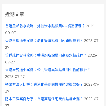
r
c
近期文章
h
f
香港屋邨防水攻略：外牆滲水點樣用PU噴塗保養？
2025-
o
09-07
r
香港舊樓通渠案例：老化管道點樣用內窺鏡檢測？
2025-07-
:
27
管道疏通實戰攻略：香港廁所點樣用高壓水槍疏通？
2025-
07-27
香港屋苑通渠案例：公共管道異味點樣用生物酶根治？
2025-07-27
通渠方法大比拼：香港化學劑同機械通渠邊款好？
2025-07-
27
防水工程案例分享：香港高層住宅天台點樣止漏？
2025-07-
27