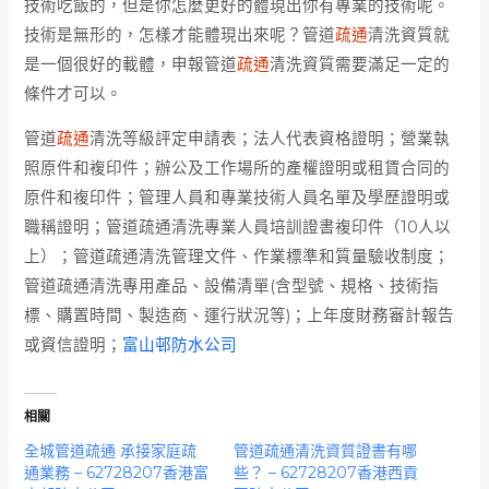
技術吃飯的，但是你怎麼更好的體現出你有專業的技術呢。
技術是無形的，怎樣才能體現出來呢？管道
疏通
清洗資質就
是一個很好的載體，申報管道
疏通
清洗資質需要滿足一定的
條件才可以。
管道
疏通
清洗等級評定申請表；法人代表資格證明；營業執
照原件和複印件；辦公及工作場所的產權證明或租賃合同的
原件和複印件；管理人員和專業技術人員名單及學歷證明或
職稱證明；管道疏通清洗專業人員培訓證書複印件（10人以
上）；管道疏通清洗管理文件、作業標準和質量驗收制度；
管道疏通清洗專用產品、設備清單(含型號、規格、技術指
標、購置時間、製造商、運行狀況等)；上年度財務審計報告
或資信證明；
富山邨防水公司
相關
全城管道疏通 承接家庭疏
管道疏通清洗資質證書有哪
通業務 – 62728207香港富
些？ – 62728207香港西貢