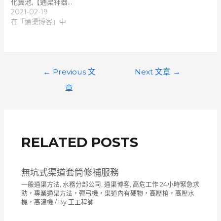
化糞池,【通渠神器…
2021-02-19
在「通渠博客」中
文
←
Previous 文
Next 文章
→
章
章
導
覽
RELATED POSTS
無坑式渠道套筒修補服務
一般通渠方法
,
水務分部公司
,
通渠博客
,
高危工作 24小時緊急求
助，專業通渠方法，彈弓機，渠道內有硬物，高壓槍，高壓水
機，高溫機
/ By
王工程師