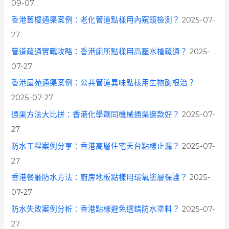
09-07
r
香港舊樓通渠案例：老化管道點樣用內窺鏡檢測？
2025-07-
:
27
管道疏通實戰攻略：香港廁所點樣用高壓水槍疏通？
2025-
07-27
香港屋苑通渠案例：公共管道異味點樣用生物酶根治？
2025-07-27
通渠方法大比拼：香港化學劑同機械通渠邊款好？
2025-07-
27
防水工程案例分享：香港高層住宅天台點樣止漏？
2025-07-
27
香港餐廳防水方法：廚房地板點樣用環氧塗層保護？
2025-
07-27
防水失敗案例分析：香港點樣避免選錯防水塗料？
2025-07-
27