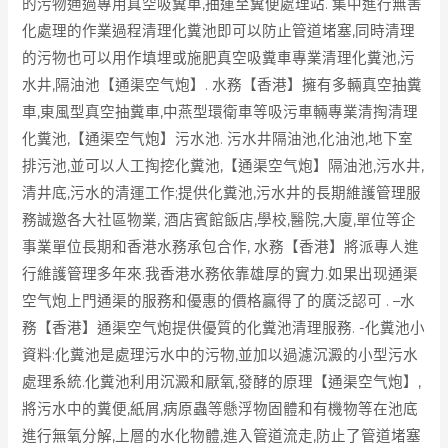
的污物通過專用真空吸糞車,抽運至糞便處理站. 集中進行無害
化處理的作業過程清理化糞池即可以防止管道堵塞,同時清理
的污物也可以用作填埋或施肥真空吸糞車專業清理化糞池,污
水井,隔油池【通渠空气炮】. 水務【香港】擁有多輛真空抽糞
車,東風型真空抽糞車,中燕型環衛車等吸污車輛專業清掏清理
化糞池,【通渠空气炮】污水池. 污水井隔油池,化油池,地下室
排污池,並可以人工掏挖化糞池,【通渠空气炮】隔油池,污水井,
清井底,污水的清運工作;提供化糞池,污水井的長期維護管理服
務誠邀各大社區物業, 酒店賓館飯店,學校,醫院,大廈,單位等企
事業單位長期和香港水務承包合作, 水務【香港】將派專人進
行維護管理多年來.我香港水務依靠雄厚的實力.如果出现通渠
空气炮上門通渠的服務和優惠的價格贏得了的廣泛認可 . –水
務【香港】通渠空气炮提供優質的化糞池清理服務. -化糞池小
資料:化糞池是處理污水中的污物,並加以過濾沉澱的小型污水
處理系統.化糞池利用沉澱和厭氧,發酵的原理【通渠空气炮】,
將污水中的糞便,紙屑,病原蟲等懸浮物固體和有機物等在池底
進行無氧分解,上層的水化物體,進入管道流走,防止了管道堵塞