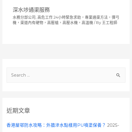
深水埗通渠服務
水務分部公司
,
高危工作 24小時緊急求助，專業通渠方法，彈弓
機，渠道內有硬物，高壓槍，高壓水機，高溫機
/ By
王工程師
S
e
a
r
c
近期文章
h
f
香港屋邨防水攻略：外牆滲水點樣用PU噴塗保養？
2025-
o