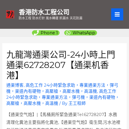
香港防水工程公司
MAI
防水工程 防水打針 風水轉運 抓漏水 天花防漏
ME
Phone 1
WhatsApp
九龍灣通渠公司-24小時上門
通渠62728207【通渠机香
港】
通渠博客
,
高危工作 24小時緊急求助，專業通渠方法，彈弓
機，渠道內有硬物，高壓槍，高壓水機，高溫機
,
高危工作
24小時緊急求助，專業通渠方法，彈弓機，渠道內有硬物，
高壓槍，高壓水機，高溫機
/ By
王工程師
【通渠空气炮】|【馬桶厠所緊急通渠Tel:62728207】水務
清理化糞池主要指將化糞池,【通渠空气炮】衛生間,污水池裡