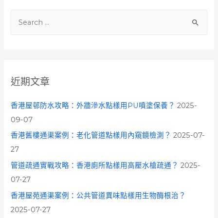
S
e
a
r
c
近期文章
h
f
香港屋邨防水攻略：外牆滲水點樣用PU噴塗保養？
2025-
o
09-07
r
香港舊樓通渠案例：老化管道點樣用內窺鏡檢測？
2025-07-
:
27
管道疏通實戰攻略：香港廁所點樣用高壓水槍疏通？
2025-
07-27
香港屋苑通渠案例：公共管道異味點樣用生物酶根治？
2025-07-27