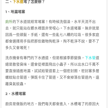
二、
下水道
堵了怎麼辦？
1、地漏堵塞
廁所
的下水道就經常堵塞！有時候洗個澡，水半天流不出
去，就只能站在髒水裡面非常噁心。下水道堵塞，無非就是
因爲一些頭髮，手紙，還有一些亂七八糟的垃圾。很多家庭
都會選擇用手指把那些雜物掏乾淨，掏不乾淨不說，要不了
多久又會堵死！
洗衣機會有專門的下水通道，但是根據季節變換，
下水管
道
總是散發臭味，還會從裡面飛出小蟲子。所以出水口千萬不
要直接插進地漏，試試給管道套上一個密封圈，密封塞多層
螺紋貼合管道，彈既卡住了管道，又不會掉落在管道內，遠
離臭氣蚊蟲。
2、水槽堵塞
廚房是做飯的地方，我們每天都會進入，水槽堵了的原因大