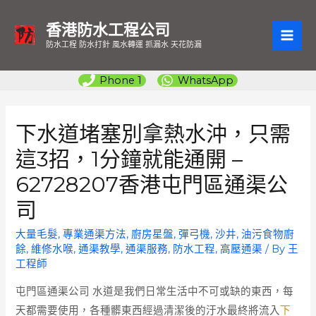
香港防水工程公司
MAI
防水工程 防水打針 風水轉運 抓漏水 天花防漏
ME
Phone 1
WhatsApp
下水道堵塞別拿熱水沖，只需
這3招，1分鐘就能通開 –
62728207香港屯門區通渠公
司
大量毛髮
,
專業通渠方法
,
廚房星盤
,
彈弓機
,
沙井
,
油污食物廚
餘
,
維修水喉
,
通渠教學
,
通渠服務
,
防水工程
,
高壓通渠
/ By
王
工程師
屯門區通渠公司
水道是我們日常生活中不可或缺的東西，每
天都需要使用，各種髒東西經過清潔後的汙水最終將流入
下