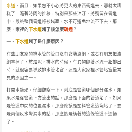
水道
，而且，如果您不小心將更大的東西衝進去，那就太糟
糕了。隨著時間的推移，特別是那些油汙，將殘留在管道
中，最終整個管道將被堵塞，水不可避免地流不下去，那
麼，
家裡的
下水道
堵了該怎麼
疏通
？
一、
下水道
堵了是什麼原因？
有些朋友家的排水管的管口沒有安裝濾網，或者有朋友把濾
網拿掉了，於是呢，排水的時候，有異物隨著水流一起排出
時，就很容易導致排水管堵塞，這是大家家裡水管堵塞最常
見的原因之一。
打開水龍頭，仔細觀察一下，到底是管道哪個部分漏水，如
果水是從管道下方流出的話，那麼是下面的管道堵了。如果
是管道中間的位置漏水，那麼應該是塑料管道這塊堵了。要
是兩個反水彎漏水的話，那應該是橫著的這條管道不通暢
了。