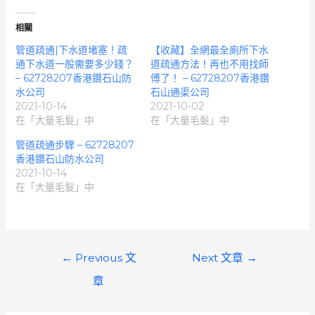
相關
管道疏通|下水道堵塞！疏
【收藏】全網最全廁所下水
通下水道一般需要多少錢？
道疏通方法！再也不用找師
– 62728207香港鑽石山防
傅了！ – 62728207香港鑽
水公司
石山通渠公司
2021-10-14
2021-10-02
在「大量毛髮」中
在「大量毛髮」中
管道疏通步驟 – 62728207
香港鑽石山防水公司
2021-10-14
在「大量毛髮」中
文
←
Previous 文
Next 文章
→
章
章
導
覽