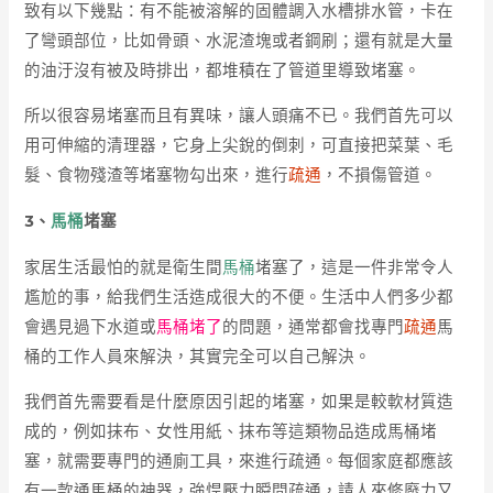
致有以下幾點：有不能被溶解的固體調入水槽排水管，卡在
了彎頭部位，比如骨頭、水泥渣塊或者鋼刷；還有就是大量
的油汙沒有被及時排出，都堆積在了管道里導致堵塞。
所以很容易堵塞而且有異味，讓人頭痛不已。我們首先可以
用可伸縮的清理器，它身上尖銳的倒刺，可直接把菜葉、毛
髮、食物殘渣等堵塞物勾出來，進行
疏通
，不損傷管道。
3、
馬桶
堵塞
家居生活最怕的就是衛生間
馬桶
堵塞了，這是一件非常令人
尷尬的事，給我們生活造成很大的不便。生活中人們多少都
會遇見過下水道或
馬桶堵了
的問題，通常都會找專門
疏通
馬
桶的工作人員來解決，其實完全可以自己解決。
我們首先需要看是什麼原因引起的堵塞，如果是較軟材質造
成的，例如抹布、女性用紙、抹布等這類物品造成馬桶堵
塞，就需要專門的通廁工具，來進行疏通。每個家庭都應該
有一款通馬桶的神器，強悍壓力瞬間疏通，請人來修廢力又