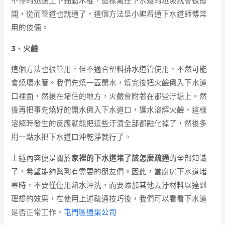
不停的迅速上下抽動木棍，這樣藏在下水道的垃圾就會被撐
開，從而管道也就通了，這個方法是小編看通下水道師傅常
用的伎倆。
3、火鹼
這個方法也很管用，但不適合塑料排水道管使用，不然可能
會燒壞水管。我們先燒一壺開水，燒完後把火鹼倒入下水道
口裡面，然後在堵住的地方，火鹼會附著在那些汙垢上。然
後再把事先燒好的開水倒入下水道口，讓水溶解火鹼，這樣
溶解時發生的反應就能把這些汙漬全部都融化掉了，然後多
用一點水把下水道口沖乾淨就行了。
上述內容便是關於
家裡的下水道堵了該怎麼疏通
的全部知識
了，希望能夠幫到有需要的朋友們。因此，當廚房下水道堵
塞時，不要僅僅用熱水沖洗，而要添加其他去汙材料以達到
理想的效果，在使用上述疏通技巧後，我們可以看看下水道
是否正常工作。
屯門區通渠公司