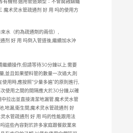
物等有機物.適用管道類型：不會腐蝕鑄鐵
三 魔术灵水管疏通剂 好 用 吗的使用方
自來水（約為疏通劑的兩倍）,
通剂 好 用 吗倒入管道後,繼續加水沖
,請繼續操作,但請等待30分鐘以上.需要
量,並且如果塑料管的數量一次過大,則
在使用時,應按照“少量多遍”的原則進行,
,每次使用之間的間隔應大於30分鐘,以確
漏中拉出並直接清潔地漏管.魔术灵水管
池,地漏,衛生間,魔术灵水管疏通剂 好
灵水管疏通剂 好 用 吗的性能跟用法
用 吗這些內容對於許多家庭跟餐飲業來