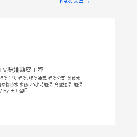
Next 文章
→
CTV渠道勘察工程
通渠方法
,
通渠, 通渠神器, 通渠公司, 維修水
 建築物防水,水務, 24小時通渠, 高壓通渠
,
通渠
/ By
王工程師