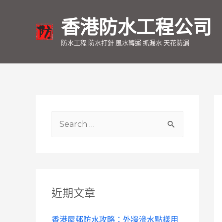
香港防水工程公司
防水工程 防水打針 風水轉運 抓漏水 天花防漏
S
e
a
r
c
近期文章
h
f
香港屋邨防水攻略：外牆滲水點樣用