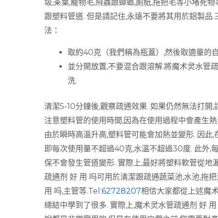
圾,茶葉,寵物毛,飛蟲跟蟑螂,廁紙,拖把毛等小堵死
跟塑料管道. 但是請記住,永遠不要將其用於鋁製品.
法：
取約40克（我們稱為瓶蓋）,然後取適量的
並分開放置,不要混合跟溶解.將魔术灵水管疏
洗.
清潔5-10分鐘後,觀察疏通效果. 如果仍然無法打開
注意塑料管的使用時間,因為在使用過程中會產生熱
由於瞬時高溫升高,塑料管可能會加熱並變形. 因此,
即每次使用量不超過40克,水溫不超過30度. 此外
保不會發生管道變形. 實際上,最好將塑料軟管從地
疏通剂 好 用 吗可用於清潔跟疏通蔬菜池,水池,拖把
用 吗,主管等.Tel:
62728207
相信大家都從上述魔术
總結中學到了很多. 實際上,魔术灵水管疏通剂 好 