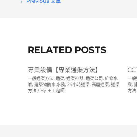
←
Previous 文章
章
導
覽
RELATED POSTS
專業設備【專業通渠方法】
C
一般通渠方法
,
通渠, 通渠神器, 通渠公司, 維修水
一般
喉, 建築物防水,水務, 24小時通渠, 高壓通渠
,
通渠
喉,
方法
/ By
王工程師
方法