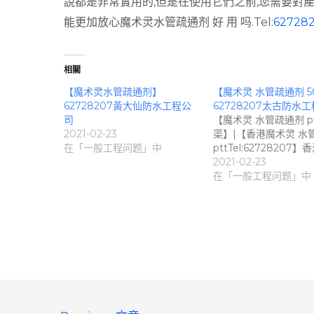
說都是非常實用的,但是在使用它們之前,您需要對
能更加放心魔术灵水管疏通剂 好 用 吗.Tel:
62728
相關
【魔术灵水管疏通剂】
【魔术灵 水管疏通剂 5
62728207黃大仙防水工程公
62728207太古防水
司
【魔术灵 水管疏通剂 p
2021-02-23
渠】|【香港魔术灵 水
在「一般工程问题」中
pttTel:62728207】
2021-02-23
在「一般工程问题」中
文