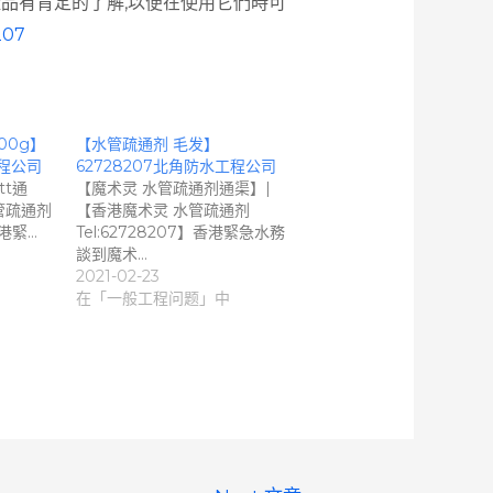
產品有肯定的了解,以便在使用它們時可
207
00g】
【水管疏通剂 毛发】
工程公司
62728207北角防水工程公司
tt通
【魔术灵 水管疏通剂通渠】|
管疏通剂
【香港魔术灵 水管疏通剂
香港緊…
Tel:62728207】香港緊急水務
談到魔术…
2021-02-23
在「一般工程问题」中