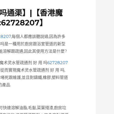
 吗通渠】|【香港魔
62728207】
28207
,每個人都應該聽說過,因為許多
用 吗是一種用於廚房跟浴室管道的新型
可能溶解跟疏通,因此其使用方法是什麼?
魔术灵水管疏通剂 好 用 吗
62728207
而實現魔术灵水管疏通剂 好 用 吗,
堵死跟維護,並且對鑄鐵,橡膠,塑料管道
的產品.
可快速溶解油脂,毛髮,菜葉殘渣,廚房垃