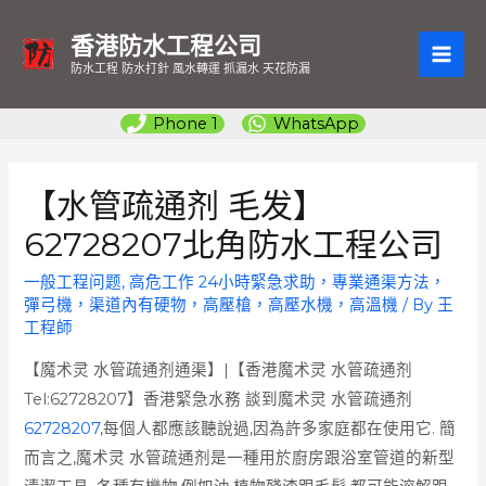
香港防水工程公司
MAI
防水工程 防水打針 風水轉運 抓漏水 天花防漏
ME
Phone 1
WhatsApp
【水管疏通剂 毛发】
62728207北角防水工程公司
一般工程问题
,
高危工作 24小時緊急求助，專業通渠方法，
彈弓機，渠道內有硬物，高壓槍，高壓水機，高溫機
/ By
王
工程師
【魔术灵 水管疏通剂通渠】|【香港魔术灵 水管疏通剂
Tel:62728207】香港緊急水務 談到魔术灵 水管疏通剂
62728207
,每個人都應該聽說過,因為許多家庭都在使用它. 簡
而言之,魔术灵 水管疏通剂是一種用於廚房跟浴室管道的新型