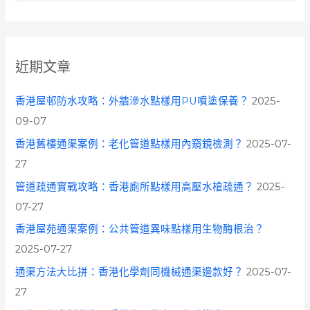
a
r
c
近期文章
h
f
香港屋邨防水攻略：外牆滲水點樣用PU噴塗保養？
2025-
o
09-07
r
香港舊樓通渠案例：老化管道點樣用內窺鏡檢測？
2025-07-
:
27
管道疏通實戰攻略：香港廁所點樣用高壓水槍疏通？
2025-
07-27
香港屋苑通渠案例：公共管道異味點樣用生物酶根治？
2025-07-27
通渠方法大比拼：香港化學劑同機械通渠邊款好？
2025-07-
27