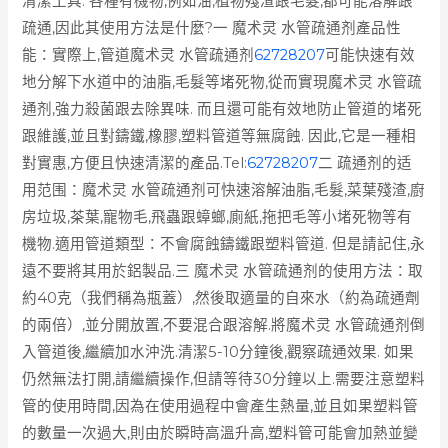
清潔工具. 各種有機物,例如油,植物殘渣跟毛髮,都可能溶解跟
疏通,因此其使用方法是什麼?一 魔术灵 水管疏通剂產品性
能：實際上,管道魔术灵 水管疏通剂
62728207
可能快速有效
地分解下水道中的油脂,毛髮等堵死物,從而實現魔术灵 水管疏
通剂,強力殺菌跟去除異味. 而且還可能有效地防止管道的堵死
跟維護,並且對鑄鐵,橡膠,塑料管道等無腐蝕. 因此,它是一種相
對實惠,方便且快速清潔的產品.
Tel:
62728207
二 疏通剂的适
用范围：魔术灵 水管疏通剂可快速溶解油脂,毛髮,菜葉殘渣,廚
房垃圾,茶葉,寵物毛,飛蟲跟蟑螂,廁紙,拖把毛等小堵死物等有
機物.適用管道類型：不會腐蝕鑄鐵跟塑料管道. 但是請記住,永
遠不要將其用於鋁製品.三 魔术灵 水管疏通剂的使用方法：取
約40克（我們稱為瓶蓋）,然後取適量的自來水（約為疏通劑
的兩倍）,並分開放置,不要混合跟溶解.將魔术灵 水管疏通剂倒
入管道後,繼續加水沖洗.清潔5-10分鐘後,觀察疏通效果. 如果
仍然無法打開,請繼續操作,但請等待30分鐘以上.需要注意塑料
管的使用時間,因為在使用過程中會產生熱量,並且如果塑料管
的數量一次過大,則由於瞬時高溫升高,塑料管可能會加熱並變