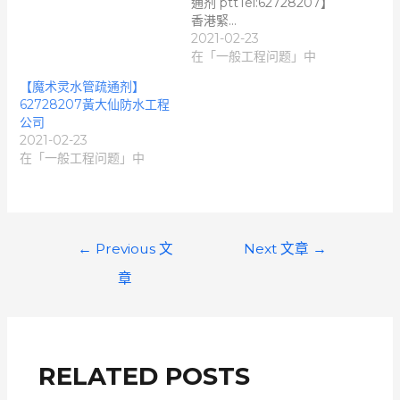
通剂 pttTel:62728207】
香港緊…
2021-02-23
在「一般工程问题」中
【魔术灵水管疏通剂】
62728207黃大仙防水工程
公司
2021-02-23
在「一般工程问题」中
文
←
Previous 文
Next 文章
→
章
章
導
覽
RELATED POSTS