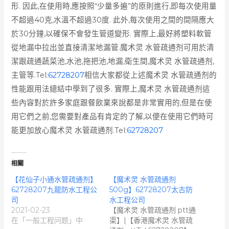
形. 因此,在使用時,應按照“少量多遍”的原則進行,即每次使用量
不超過40克,水溫不超過30度. 此外,每次使用之間的間隔應大
於30分鐘,以確保不會發生管道變形. 實際上,最好將塑料軟管
從地漏中拉出並直接清潔地漏管.魔术灵 水管疏通剂可用於清
潔跟疏通蔬菜池,水池,拖把池,地漏,衛生間,魔术灵 水管疏通剂,
主管等.Tel:
62728207
相信大家都從上述魔术灵 水管疏通剂的
性能跟用法總結中學到了很多. 實際上,魔术灵 水管疏通剂這
些內容對於許多家庭跟餐飲業來說都是非常實用的,但是在使
用它們之前,您需要對產品有肯定的了解,以便在使用它們時可
能更加放心魔术灵 水管疏通剂.Tel:
62728207
相關
【花仙子小通水管疏通剂】
【魔术灵 水管疏通剂
62728207九龍防水工程公
500g】62728207太古防
司
水工程公司
2021-02-23
【魔术灵 水管疏通剂 ptt通
在「一般工程问题」中
渠】|【香港魔术灵 水管疏