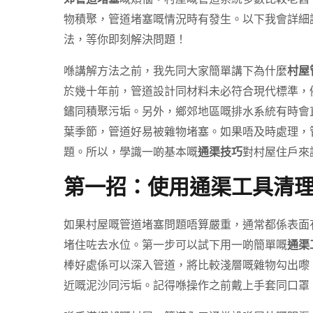
物積聚，管道堵塞嘅情況時有發生。以下我會詳細
法，等你即刻解決問題！
喺講解方法之前，我先同大家簡單講下為什麼
村屋
於幾十年前，管道設計同材料未必符合現代標準，
鏽同積聚污垢。另外，鄉郊地區嘅排水系統有時會
葉季節，管道好易被雜物堵塞。如果唔及時處理，
題。所以，學識一啲基本嘅
通渠技巧
對村屋住戶來
第一招：使用通渠工具清
如果村屋嘅管道堵塞問題唔算嚴重，通常都係表面
堵住咗去水位。第一步可以試下用一啲簡單嘅
通渠
棒好處係可以深入管道，將比較淺層嘅雜物勾出嚟
近嘅泥沙同污垢。記得喺操作之前戴上手套同口罩