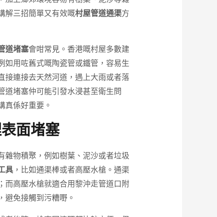
講解三招簡單又有效嘅
村屋管道通渠
方
管道堵塞
會咁常見。香港嘅村屋多數建
例如用咗舊式嘅陶瓷管或鐵管，容易生
直接連接去天然河道，遇上大雨或者落
管道堵塞仲可能引發水浸甚至衛生問
講真係好重要。
理表面堵塞
有雜物積聚，例如樹葉、泥沙或者垃圾
工具
，比如通渠棒或者高壓水槍。通渠
；而高壓水槍就適合用黎沖走管道口附
，避免接觸到污糟嘢。