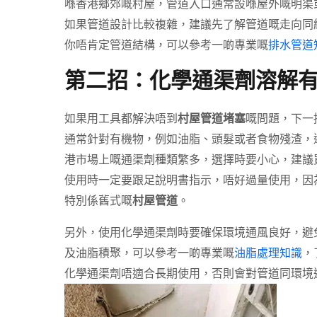
喺香港鄉郊嘅村屋，管道入口通常設喺屋外嘅明渠
如果管道設計比較複雜，建議先了解管道嘅走向同
你唔肯定管道結構，可以參考一啲專業嘅
排水管道
第二招：化學通渠劑溶解
如果用工具都解決唔到
村屋管道堵塞
嘅問題，下一
通常針對有機物，例如油脂、頭髮或者食物殘渣，
港市場上嘅通渠劑種類繁多，選擇時要小心，建議
使用時一定要跟足說明書指示，唔好過量使用，因
特別係舊式嘅
村屋管道
。
另外，使用化學通渠劑時要確保環境通風良好，避
及油脂積聚，可以參考一啲專業嘅
油脂處理知識
，
化學通渠劑唔適合長期使用，否則會對管道同環境