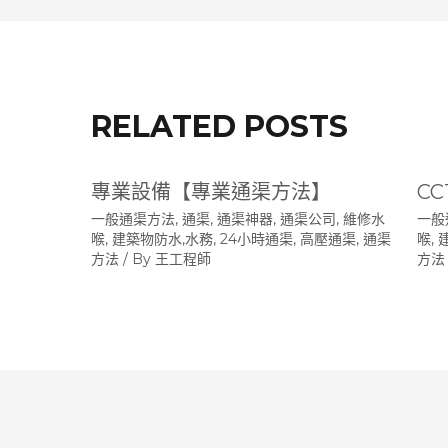
導
覽
RELATED POSTS
專業設備【專業通渠方法】
C
一般通渠方法
,
通渠, 通渠神器, 通渠公司, 維修水
一般
喉, 建築物防水,水務, 24小時通渠, 高壓通渠
,
通渠
喉,
方法
/ By
王工程師
方法