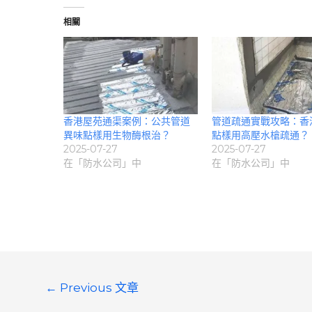
相關
香港屋苑通渠案例：公共管道
管道疏通實戰攻略：香
異味點樣用生物酶根治？
點樣用高壓水槍疏通？
2025-07-27
2025-07-27
在「防水公司」中
在「防水公司」中
文
←
Previous 文章
章