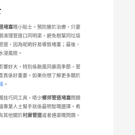
士
道堵塞
嘅小貼士。預防勝於治療，只要
期清理管道口同明渠，避免樹葉同垃圾
管道，因為呢啲好易導致堵塞；最後，
水浸風險。
影響好大，特別係颱風同暴雨季節，管
查真係好重要。如果你想了解更多關於
訊
。
嘅技巧同工具，唔少
鄉郊管道堵塞
問題
搵專業人士幫手就係最明智嘅選擇。希
有其他關於
村屋管道
或者通渠嘅問題，