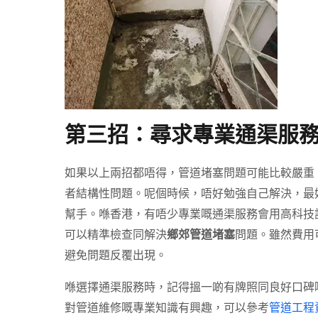
第三招：尋求專業通渠服
如果以上兩招都唔得，管道堵塞問題可能比較嚴重
者結構性問題。呢個時候，唔好勉強自己解決，最
幫手。喺香港，有唔少專業嘅通渠服務會用高科技
可以精準檢查同解決
鄉郊管道堵塞
問題。雖然費用
避免問題反覆出現。
喺選擇通渠服務時，記得搵一啲有牌照同良好口碑
對管道維修嘅專業知識有興趣，可以參考
管道工程