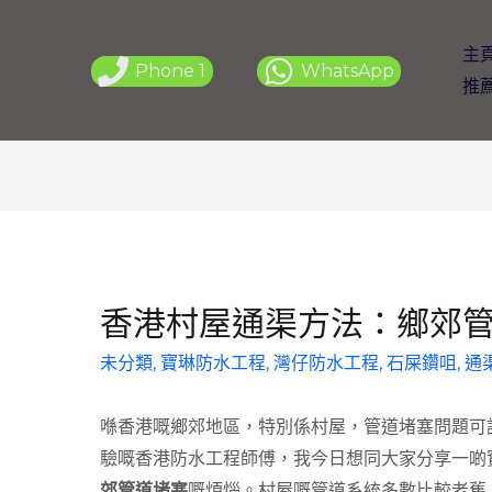
主
Phone 1
WhatsApp
推
香港村屋通渠方法：鄉郊管
未分類
,
寶琳防水工程
,
灣仔防水工程
,
石屎鑽咀
,
通
喺香港嘅鄉郊地區，特別係村屋，管道堵塞問題可
驗嘅香港防水工程師傅，我今日想同大家分享一啲
郊管道堵塞
嘅煩惱。村屋嘅管道系統多數比較老舊