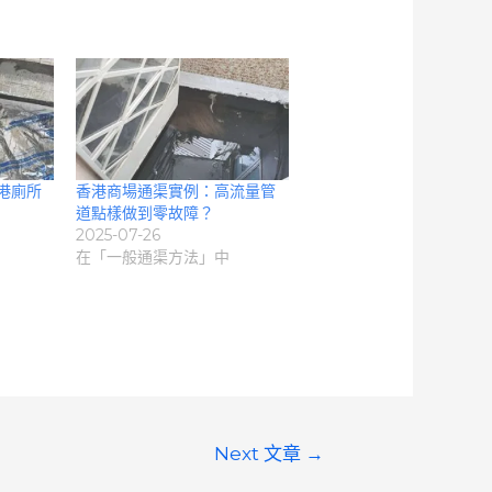
港廁所
香港商場通渠實例：高流量管
道點樣做到零故障？
2025-07-26
在「一般通渠方法」中
Next 文章
→