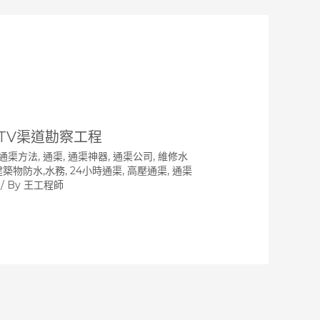
CTV渠道勘察工程
通渠方法
,
通渠, 通渠神器, 通渠公司, 維修水
 建築物防水,水務, 24小時通渠, 高壓通渠
,
通渠
/ By
王工程師