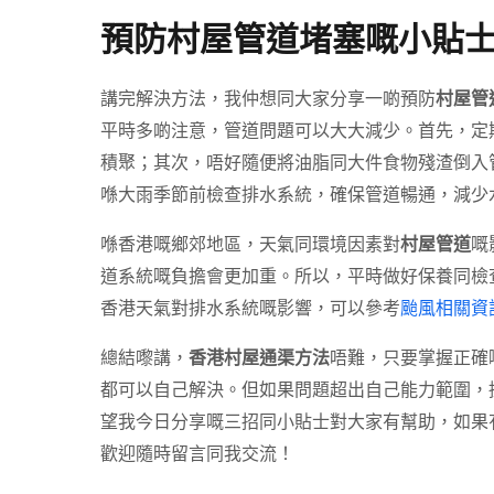
預防村屋管道堵塞嘅小貼
講完解決方法，我仲想同大家分享一啲預防
村屋管
平時多啲注意，管道問題可以大大減少。首先，定
積聚；其次，唔好隨便將油脂同大件食物殘渣倒入
喺大雨季節前檢查排水系統，確保管道暢通，減少
喺香港嘅鄉郊地區，天氣同環境因素對
村屋管道
嘅
道系統嘅負擔會更加重。所以，平時做好保養同檢
香港天氣對排水系統嘅影響，可以參考
颱風相關資
總結嚟講，
香港村屋通渠方法
唔難，只要掌握正確
都可以自己解決。但如果問題超出自己能力範圍，
望我今日分享嘅三招同小貼士對大家有幫助，如果
歡迎隨時留言同我交流！