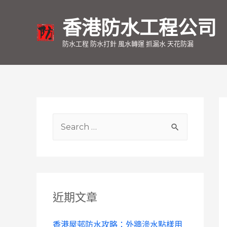
香港防水工程公司
防水工程 防水打針 風水轉運 抓漏水 天花防漏
S
e
a
r
c
近期文章
h
f
香港屋邨防水攻略：外牆滲水點樣用