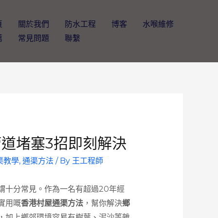
頁
關於我們
防水工程
博客
水喉維修
薦
常見問題
聯繫
道堵塞3招即刻解決
渠教學
,
通渠方法
/ By
王工程師
謂十分常見。作為一名有超過20年經
實用嘅
香港村屋通渠方法
，幫你解決
鄉
，加上鄉郊環境容易有樹葉、泥沙等雜