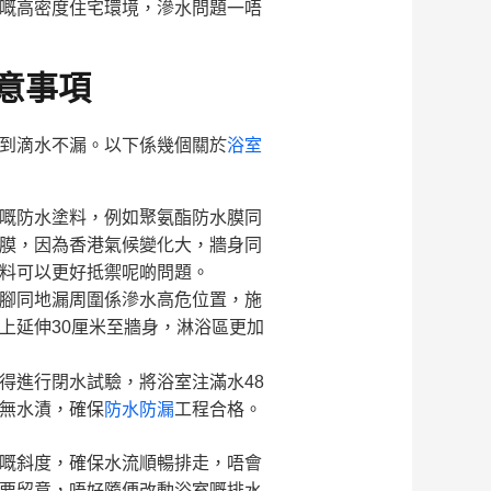
嘅高密度住宅環境，滲水問題一唔
意事項
到滴水不漏。以下係幾個關於
浴室
嘅防水塗料，例如聚氨酯防水膜同
膜，因為香港氣候變化大，牆身同
料可以更好抵禦呢啲問題。
腳同地漏周圍係滲水高危位置，施
上延伸30厘米至牆身，淋浴區更加
得進行閉水試驗，將浴室注滿水48
無水漬，確保
防水防漏
工程合格。
嘅斜度，確保水流順暢排走，唔會
要留意，唔好隨便改動浴室嘅排水