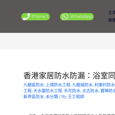
主
Phone 1
WhatsApp
推
香港家居防水防漏：浴室
九龍區防水
,
上環防水工程
,
九龍城防水
,
利東村防水
工程
,
天水圍防水工程
,
天花防水
,
太古防水
,
寶琳防
新界區防水
,
未分類
/ By
王工程師