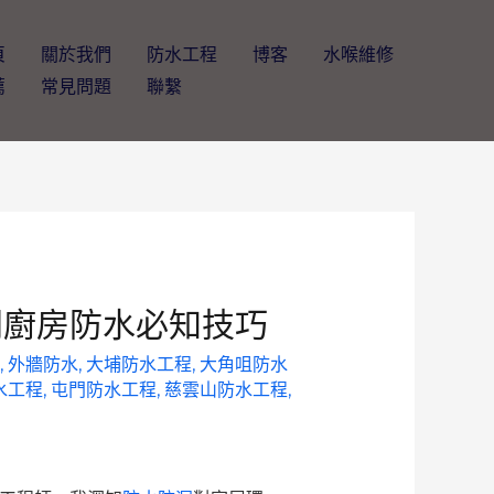
頁
關於我們
防水工程
博客
水喉維修
薦
常見問題
聯繫
同廚房防水必知技巧
,
外牆防水
,
大埔防水工程
,
大角咀防水
水工程
,
屯門防水工程
,
慈雲山防水工程
,