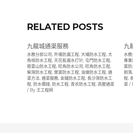
覽
RELATED POSTS
九龍城通渠服務
九
水務分部公司
,
外墻防漏工程
,
大埔防水工程
,
大
水務
角咀防水工程
,
天花板漏水打针
,
屯門防水工程
,
專業
慈雲山防水工程
,
旺角防水公司
,
旺角防水工程
,
富防
柴灣防水工程
,
樂富防水工程
,
油塘防水工程
,
通
剝落
渠方法
,
通渠服務
,
金鐘防水工程
,
長沙灣防水工
程
,
程
,
防水價錢
,
防水工程
,
青衣防水工程
,
高壓通渠
渠
/
/ By
王工程師