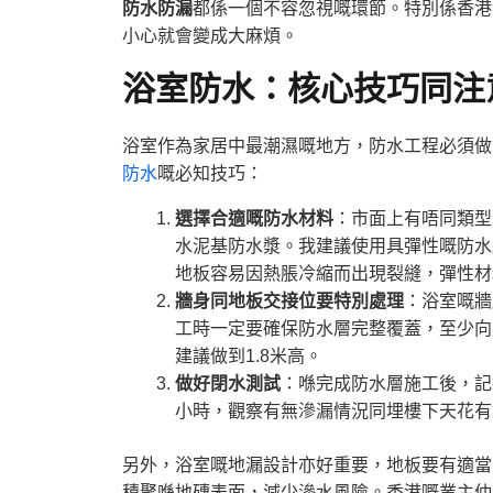
防水防漏
都係一個不容忽視嘅環節。特別係香港
小心就會變成大麻煩。
浴室防水：核心技巧同注
浴室作為家居中最潮濕嘅地方，防水工程必須做
防水
嘅必知技巧：
選擇合適嘅防水材料
：市面上有唔同類型
水泥基防水漿。我建議使用具彈性嘅防水
地板容易因熱脹冷縮而出現裂縫，彈性材
牆身同地板交接位要特別處理
：浴室嘅牆
工時一定要確保防水層完整覆蓋，至少向
建議做到1.8米高。
做好閉水測試
：喺完成防水層施工後，記
小時，觀察有無滲漏情況同埋樓下天花有
另外，浴室嘅地漏設計亦好重要，地板要有適當
積聚喺地磚表面，減少滲水風險。香港嘅業主仲