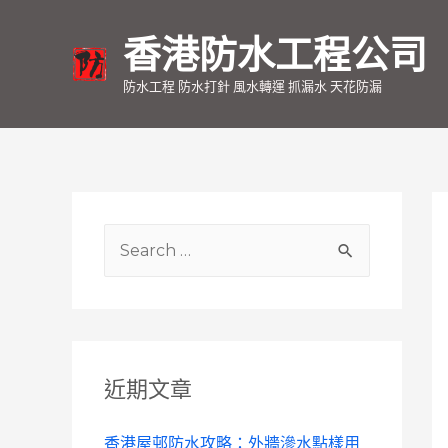
香港防水工程公司
防水工程 防水打針 風水轉運 抓漏水 天花防漏
S
e
a
r
c
近期文章
h
f
香港屋邨防水攻略：外牆滲水點樣用