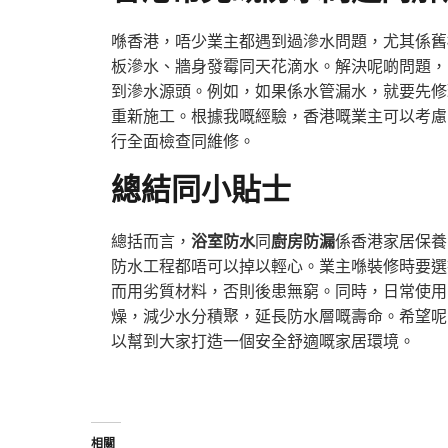
喺香港，唔少業主都遇到過滲水問題，尤其係舊
板滲水、牆身發霉同天花滴水。解決呢啲問題，
到滲水源頭。例如，如果係水管漏水，就要先修
重新施工。根據我嘅經驗，香港嘅業主可以考慮
行全面檢查同維修。
總結同小貼士
總括而言，
浴室防水
同
廚房防漏
係香港家居保養
防水工程都唔可以掉以輕心。業主喺裝修時要選
而用劣質材料，否則後患無窮。同時，日常使用
燥，減少水分積聚，延長防水層嘅壽命。希望呢
以幫到大家打造一個安全舒適嘅家居環境。
相關