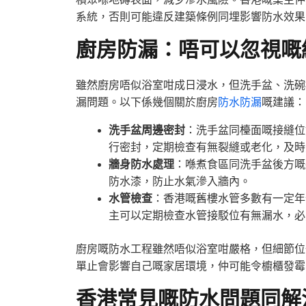
系統，否則可能違反建築條例同埋影響防水效果
廚房防漏：唔可以忽視嘅
雖然廚房唔似浴室咁成日浸水，但洗手盆、洗碗
漏問題。以下係幾個關於廚房
防水防漏
嘅建議：
洗手盆周邊密封
：洗手盆同檯面嘅接縫位
行密封，定期檢查有無裂縫或老化，及時
牆身防水處理
：喺煮食區同洗手盆後方嘅
防水漆，防止水氣滲入牆內。
水管檢查
：香港嘅舊樓水管多數有一定年
主可以定期檢查水管接駁位有無漏水，必
廚房嘅防水工程雖然唔似浴室咁嚴格，但細節位
單止會影響自己嘅家居環境，仲可能令櫥櫃發霉
香港常見嘅防水問題同解