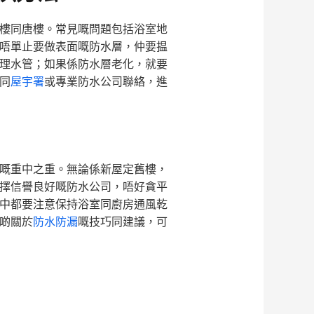
樓同唐樓。常見嘅問題包括浴室地
唔單止要做表面嘅防水層，仲要揾
理水管；如果係防水層老化，就要
同
屋宇署
或專業防水公司聯絡，進
嘅重中之重。無論係新屋定舊樓，
擇信譽良好嘅防水公司，唔好貪平
中都要注意保持浴室同廚房通風乾
啲關於
防水防漏
嘅技巧同建議，可