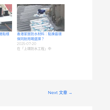
港點樣
香港家居防水材料：點揀最環
保同耐用嘅選擇？
2025-07-20
在「上環防水工程」中
Next 文章
→