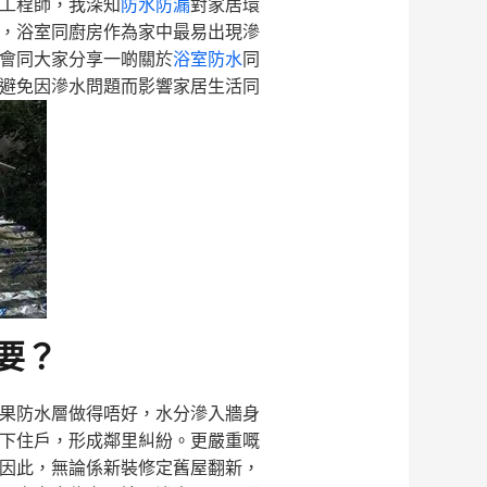
工程師，我深知
防水防漏
對家居環
，浴室同廚房作為家中最易出現滲
會同大家分享一啲關於
浴室防水
同
避免因滲水問題而影響家居生活同
要？
果防水層做得唔好，水分滲入牆身
下住戶，形成鄰里糾紛。更嚴重嘅
因此，無論係新裝修定舊屋翻新，